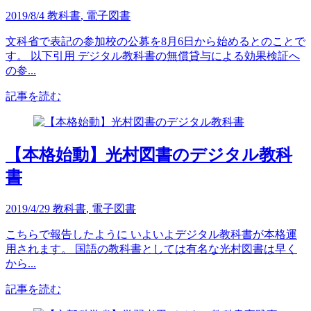
2019/8/4
教科書
,
電子図書
文科省で表記の参加校の公募を8月6日から始めるとのことで
す。 以下引用 デジタル教科書の無償貸与による効果検証へ
の参...
記事を読む
【本格始動】光村図書のデジタル教科
書
2019/4/29
教科書
,
電子図書
こちらで報告したように いよいよデジタル教科書が本格運
用されます。 国語の教科書としては有名な光村図書は早く
から...
記事を読む