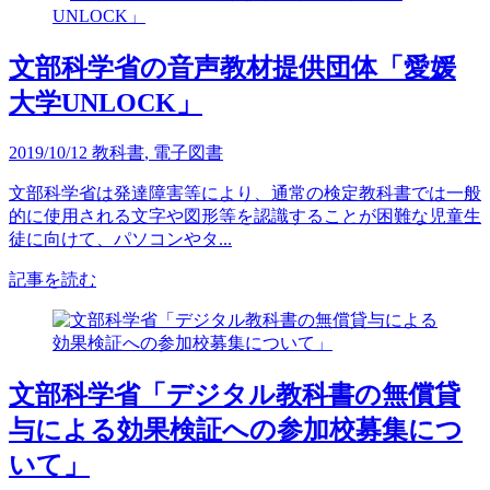
文部科学省の音声教材提供団体「愛媛
大学UNLOCK」
2019/10/12
教科書
,
電子図書
文部科学省は発達障害等により、通常の検定教科書では一般
的に使用される文字や図形等を認識することが困難な児童生
徒に向けて、パソコンやタ...
記事を読む
文部科学省「デジタル教科書の無償貸
与による効果検証への参加校募集につ
いて」