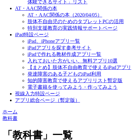
体験できるサイト」リスト
AT・AAC関係の本
AT・AAC関係の本（2020/04/05）
肢体不自由児のためのタブレットPCの活用
特別支援教育の実践情報サポートページ
iPad特設ページ
iPad、iPhoneアプリ一覧
iPadアプリを探す参考サイト
iPadで作れる教材作成アプリ一覧
入れておいた方がいい、無料アプリ10選
【まとめ】肢体不自由教育で使えるiPadアプリ
発達障害のある子どものiPad利用
知的障害教育で使えるアプリリスト暫定版
電子書籍を使ってみよう・作ってみよう
視線入力特設ページ
アプリ総合ページ（暫定版）
ホーム
教科書
「
教科書
」
一覧