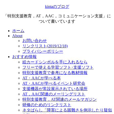
kintaのブログ
「特別支援教育，AT，AAC，コミュニケーション支援」に
ついて書いています
ホーム
About
お問い合わせ
リンクリスト(2019/12/18)
プライバシーポリシー
おすすめ情報
絵カードシンボルを手に入れるなら
フリーで使える学習ソフト･支援ソフト
特別支援教育で参考になる教材情報
AT・AACが学べる本
AT・AACが学べるイベント研究会
支援機器が常設展示されている場所
AT，AAC関連のメーリングリスト
特別支援教育，AT関連のメールマガジン
研修のためのリンクリスト
ネタばらし「障害による困難さを例示したり疑似