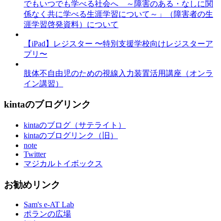
でもいつでも学べる社会へ ～障害のある・なしに関
係なく共に学べる生涯学習について～」（障害者の生
涯学習啓発資料）について
【iPad】レジスター 〜特別支援学校向けレジスターア
プリ〜
肢体不自由児のための視線入力装置活用講座（オンラ
イン講習）
kintaのブログリンク
kintaのブログ（サテライト）
kintaのブログリンク（旧）
note
Twitter
マジカルトイボックス
お勧めリンク
Sam's e-AT Lab
ポランの広場