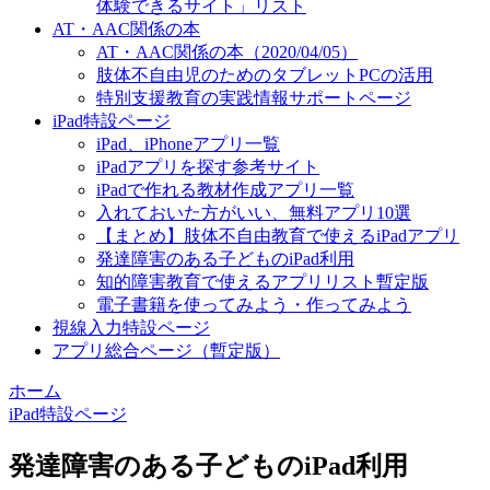
体験できるサイト」リスト
AT・AAC関係の本
AT・AAC関係の本（2020/04/05）
肢体不自由児のためのタブレットPCの活用
特別支援教育の実践情報サポートページ
iPad特設ページ
iPad、iPhoneアプリ一覧
iPadアプリを探す参考サイト
iPadで作れる教材作成アプリ一覧
入れておいた方がいい、無料アプリ10選
【まとめ】肢体不自由教育で使えるiPadアプリ
発達障害のある子どものiPad利用
知的障害教育で使えるアプリリスト暫定版
電子書籍を使ってみよう・作ってみよう
視線入力特設ページ
アプリ総合ページ（暫定版）
ホーム
iPad特設ページ
発達障害のある子どものiPad利用