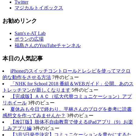
Twitter
マジカルトイボックス
お勧めリンク
Sam's e-AT Lab
ポランの広場
福島さんのYouTubeチャンネル
本日の人気記事
iPhoneのスイッチコントロールとレシピを使ってマクロ
的な動作をさせる方法
7件のビュー
「NHK for School 2018 番組＆WEBガイド」公開、あのス
トレッチマンが新しくなります
5件のビュー
【完成版】ＡＡＣ（拡大代替コミュニケーション）アプ
リホイール
3件のビュー
夏休みも今日で終わり、平林さんのブログを参考に読書
感想文を作ってみませんか？
3件のビュー
【改訂版】肢体不自由教育で使えるiPadアプリ（9）お楽
しみアプリ編
3件のビュー
【3月5日発売決定】コミュニケーションを豊かにするた