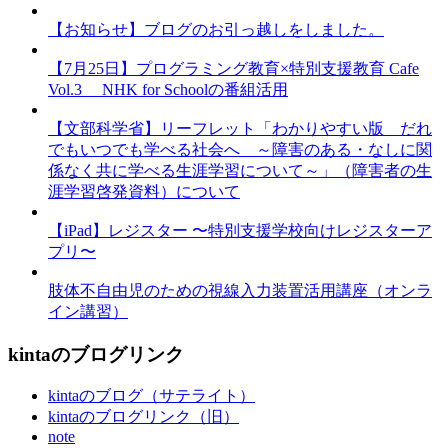
【お知らせ】ブログのお引っ越しをしました。
【7月25日】プログラミング教育×特別支援教育 Cafe
Vol.3 NHK for Schoolの番組活用
【文部科学省】リーフレット「わかりやすい版 だれ
でもいつでも学べる社会へ ～障害のある・なしに関
係なく共に学べる生涯学習について～」（障害者の生
涯学習啓発資料）について
【iPad】レジスター 〜特別支援学校向けレジスターア
プリ〜
肢体不自由児のための視線入力装置活用講座（オンラ
イン講習）
kintaのブログリンク
kintaのブログ（サテライト）
kintaのブログリンク（旧）
note