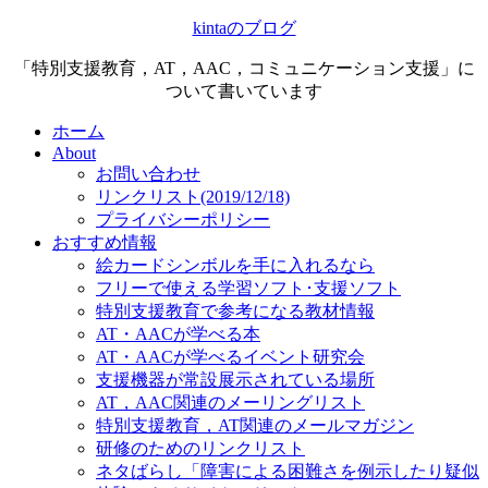
kintaのブログ
「特別支援教育，AT，AAC，コミュニケーション支援」に
ついて書いています
ホーム
About
お問い合わせ
リンクリスト(2019/12/18)
プライバシーポリシー
おすすめ情報
絵カードシンボルを手に入れるなら
フリーで使える学習ソフト･支援ソフト
特別支援教育で参考になる教材情報
AT・AACが学べる本
AT・AACが学べるイベント研究会
支援機器が常設展示されている場所
AT，AAC関連のメーリングリスト
特別支援教育，AT関連のメールマガジン
研修のためのリンクリスト
ネタばらし「障害による困難さを例示したり疑似