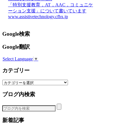
「特別支援教育，AT，AAC，コミュニケ
ーション支援」について書いています
www.assistivetechnology.cfbx.jp
Google検索
Google翻訳
Select Language
▼
カテゴリー
カ
テ
ブログ内検索
ゴ
リ
ー
新着記事