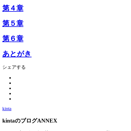
第４章
第５章
第６章
あとがき
シェアする
kinta
kintaのブログANNEX