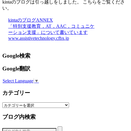
kintaのブログは引っ越しをしました。 こちらをご覧くださ
い。
kintaのブログANNEX
「特別支援教育，AT，AAC，コミュニケ
ーション支援」について書いています
www.assistivetechnology.cfbx.jp
Google検索
Google翻訳
Select Language
▼
カテゴリー
カ
テ
ブログ内検索
ゴ
リ
ー