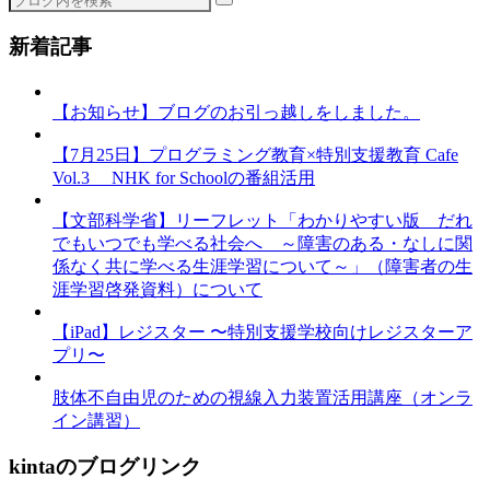
新着記事
【お知らせ】ブログのお引っ越しをしました。
【7月25日】プログラミング教育×特別支援教育 Cafe
Vol.3 NHK for Schoolの番組活用
【文部科学省】リーフレット「わかりやすい版 だれ
でもいつでも学べる社会へ ～障害のある・なしに関
係なく共に学べる生涯学習について～」（障害者の生
涯学習啓発資料）について
【iPad】レジスター 〜特別支援学校向けレジスターア
プリ〜
肢体不自由児のための視線入力装置活用講座（オンラ
イン講習）
kintaのブログリンク