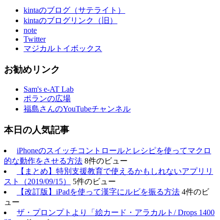
kintaのブログ（サテライト）
kintaのブログリンク（旧）
note
Twitter
マジカルトイボックス
お勧めリンク
Sam's e-AT Lab
ポランの広場
福島さんのYouTubeチャンネル
本日の人気記事
iPhoneのスイッチコントロールとレシピを使ってマクロ
的な動作をさせる方法
8件のビュー
【まとめ】特別支援教育で使えるかもしれないアプリリ
スト（2019/09/15）
5件のビュー
【改訂版】iPadを使って漢字にルビを振る方法
4件のビ
ュー
ザ・プロンプトより「絵カード・アラカルト/ Drops 1400