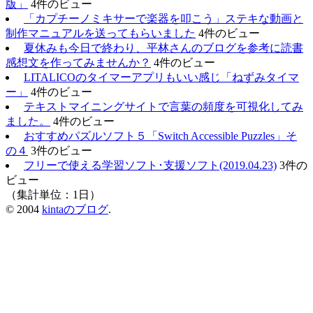
版」
4件のビュー
「カプチーノミキサーで楽器を叩こう」ステキな動画と
制作マニュアルを送ってもらいました
4件のビュー
夏休みも今日で終わり、平林さんのブログを参考に読書
感想文を作ってみませんか？
4件のビュー
LITALICOのタイマーアプリもいい感じ「ねずみタイマ
ー」
4件のビュー
テキストマイニングサイトで言葉の頻度を可視化してみ
ました。
4件のビュー
おすすめパズルソフト５「Switch Accessible Puzzles」そ
の４
3件のビュー
フリーで使える学習ソフト･支援ソフト(2019.04.23)
3件の
ビュー
（集計単位：1日）
© 2004
kintaのブログ
.