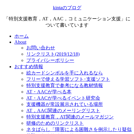
kintaのブログ
「特別支援教育，AT，AAC，コミュニケーション支援」に
ついて書いています
ホーム
About
お問い合わせ
リンクリスト(2019/12/18)
プライバシーポリシー
おすすめ情報
絵カードシンボルを手に入れるなら
フリーで使える学習ソフト･支援ソフト
特別支援教育で参考になる教材情報
AT・AACが学べる本
AT・AACが学べるイベント研究会
支援機器が常設展示されている場所
AT，AAC関連のメーリングリスト
特別支援教育，AT関連のメールマガジン
研修のためのリンクリスト
ネタばらし「障害による困難さを例示したり疑似