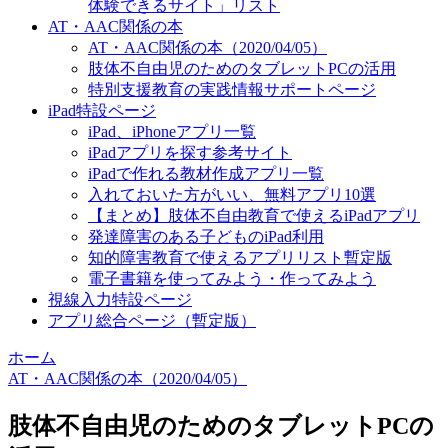
体験できるサイト」リスト
AT・AAC関係の本
AT・AAC関係の本（2020/04/05）
肢体不自由児のためのタブレットPCの活用
特別支援教育の実践情報サポートページ
iPad特設ページ
iPad、iPhoneアプリ一覧
iPadアプリを探す参考サイト
iPadで作れる教材作成アプリ一覧
入れておいた方がいい、無料アプリ10選
【まとめ】肢体不自由教育で使えるiPadアプリ
発達障害のある子どものiPad利用
知的障害教育で使えるアプリリスト暫定版
電子書籍を使ってみよう・作ってみよう
視線入力特設ページ
アプリ総合ページ（暫定版）
ホーム
AT・AAC関係の本（2020/04/05）
肢体不自由児のためのタブレットPCの