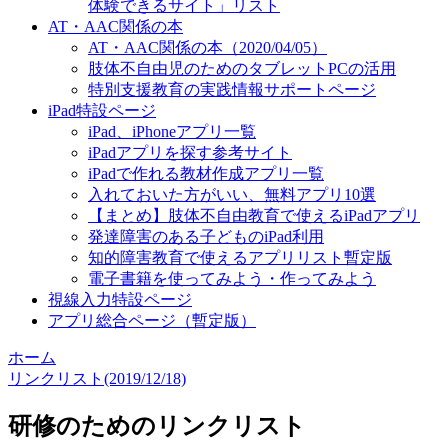
体験できるサイト」リスト
AT・AAC関係の本
AT・AAC関係の本（2020/04/05）
肢体不自由児のためのタブレットPCの活用
特別支援教育の実践情報サポートページ
iPad特設ページ
iPad、iPhoneアプリ一覧
iPadアプリを探す参考サイト
iPadで作れる教材作成アプリ一覧
入れておいた方がいい、無料アプリ10選
【まとめ】肢体不自由教育で使えるiPadアプリ
発達障害のある子どものiPad利用
知的障害教育で使えるアプリリスト暫定版
電子書籍を使ってみよう・作ってみよう
視線入力特設ページ
アプリ総合ページ（暫定版）
ホーム
リンクリスト(2019/12/18)
研修のためのリンクリスト