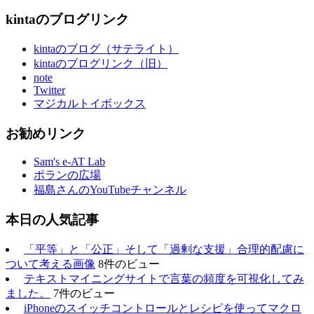
kintaのブログリンク
kintaのブログ（サテライト）
kintaのブログリンク（旧）
note
Twitter
マジカルトイボックス
お勧めリンク
Sam's e-AT Lab
ポランの広場
福島さんのYouTubeチャンネル
本日の人気記事
「平等」と「公正」そして「過剰な支援」合理的配慮に
ついて考える画像
8件のビュー
テキストマイニングサイトで言葉の頻度を可視化してみ
ました。
7件のビュー
iPhoneのスイッチコントロールとレシピを使ってマクロ