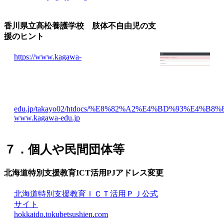
香川県立高松養護学校 肢体不自由児の支
援のヒント
https://www.kagawa-
edu.jp/takayo02/htdocs/%E8%82%A2%E4%BD%93%E
www.kagawa-edu.jp
７．個人や民間団体等
北海道特別支援教育ICT活用PJ
アドレス変更
北海道特別支援教育ＩＣＴ活用ＰＪ公式
サイト
hokkaido.tokubetsushien.com