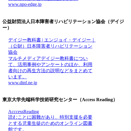
www.npo-edge.jp
公益財団法人日本障害者リハビリテーション協会（デイジ
ー）
デイジー教科書 | エンジョイ・デイジー｜
（公財）日本障害者リハビリテーション
協会
マルチメディアデイジー教科書につい
て、活用事例やアンケートのほか、利用
者向けの再生方法の説明などをまとめて
います。
www.dinf.ne.jp
東京大学先端科学技術研究センター（Access Reading）
AcccessReading
読むことに困難があり、特別支援を必要
とする児童生徒のためのオンライン図書
館です。