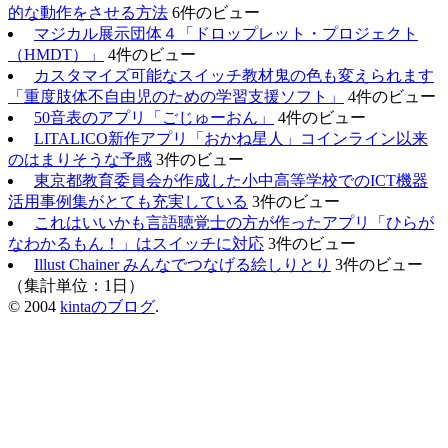
的な動作をさせる方法
6件のビュー
マジカル展示団体４「ドロップレット・プロジェクト
（HMDT）」
4件のビュー
カスタマイズ可能なスイッチ教材鬼の色も変えられます
「重度肢体不自由児のための学習支援ソフト」
4件のビュー
50音表のアプリ「ごじゅーおん」
4件のビュー
LITALICO新作アプリ「おかね星人」コインライン以来
のはまりそうな予感
3件のビュー
東京都教育委員会が作成した小中高等学校でのICT機器
活用事例集がとても充実している
3件のビュー
これはいいかも言語聴覚士の方が作ったアプリ「ひらが
なわかるもん！」はスイッチに対応
3件のビュー
Illust Chainer みんなでつなげる絵しりとり
3件のビュー
（集計単位：1日）
© 2004
kintaのブログ
.