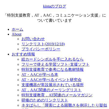
kintaのブログ
「特別支援教育，AT，AAC，コミュニケーション支援」に
ついて書いています
ホーム
About
お問い合わせ
リンクリスト(2019/12/18)
プライバシーポリシー
おすすめ情報
絵カードシンボルを手に入れるなら
フリーで使える学習ソフト･支援ソフト
特別支援教育で参考になる教材情報
AT・AACが学べる本
AT・AACが学べるイベント研究会
支援機器が常設展示されている場所
AT，AAC関連のメーリングリスト
特別支援教育，AT関連のメールマガジン
研修のためのリンクリスト
ネタばらし「障害による困難さを例示したり疑似