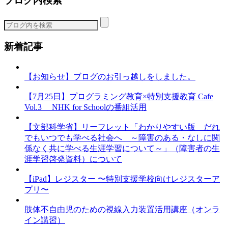
ブログ内検索
ゴ
リ
ー
新着記事
【お知らせ】ブログのお引っ越しをしました。
【7月25日】プログラミング教育×特別支援教育 Cafe
Vol.3 NHK for Schoolの番組活用
【文部科学省】リーフレット「わかりやすい版 だれ
でもいつでも学べる社会へ ～障害のある・なしに関
係なく共に学べる生涯学習について～」（障害者の生
涯学習啓発資料）について
【iPad】レジスター 〜特別支援学校向けレジスターア
プリ〜
肢体不自由児のための視線入力装置活用講座（オンラ
イン講習）