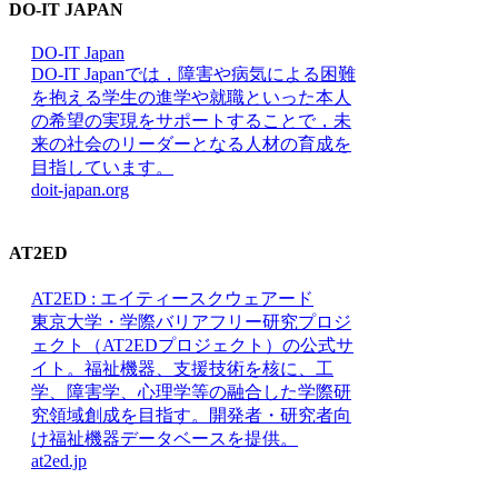
DO-IT JAPAN
DO-IT Japan
DO-IT Japanでは，障害や病気による困難
を抱える学生の進学や就職といった本人
の希望の実現をサポートすることで，未
来の社会のリーダーとなる人材の育成を
目指しています。
doit-japan.org
AT2ED
AT2ED : エイティースクウェアード
東京大学・学際バリアフリー研究プロジ
ェクト（AT2EDプロジェクト）の公式サ
イト。福祉機器、支援技術を核に、工
学、障害学、心理学等の融合した学際研
究領域創成を目指す。開発者・研究者向
け福祉機器データベースを提供。
at2ed.jp