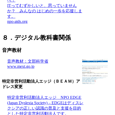
へ！
ITってむずかしいと、思っていません
か？ みんなの はじめの一歩を応援しま
す。
npo-atds.org
８．デジタル教科書関係
音声教材
音声教材：文部科学省
www.mext.go.jp
特定非営利活動法人エッジ（ＢＥＡＭ）
ア
ドレス変更
特定非営利活動法人エッジ NPO EDGE
(Japan Dyslexia Society) – EDGEはディスレ
クシアの正しい認識の普及と支援を目的
とした特定非営利活動法人です。