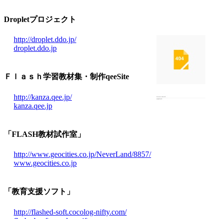
Dropletプロジェクト
http://droplet.ddo.jp/
droplet.ddo.jp
Ｆｌａｓｈ学習教材集・制作qeeSite
http://kanza.qee.jp/
kanza.qee.jp
「FLASH教材試作室」
http://www.geocities.co.jp/NeverLand/8857/
www.geocities.co.jp
「教育支援ソフト」
http://flashed-soft.cocolog-nifty.com/