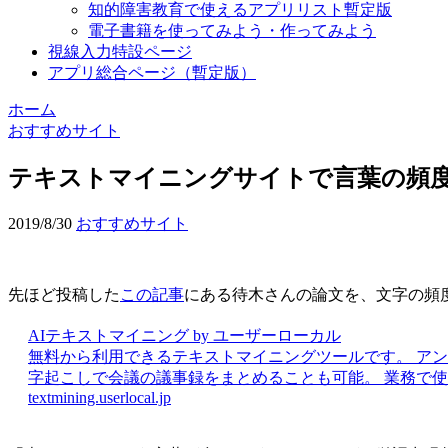
知的障害教育で使えるアプリリスト暫定版
電子書籍を使ってみよう・作ってみよう
視線入力特設ページ
アプリ総合ページ（暫定版）
ホーム
おすすめサイト
テキストマイニングサイトで言葉の頻
2019/8/30
おすすめサイト
先ほど投稿した
この記事
にある待木さんの論文を、文字の頻
AIテキストマイニング by ユーザーローカル
無料から利用できるテキストマイニングツールです。 ア
字起こしで会議の議事録をまとめることも可能。 業務で
textmining.userlocal.jp