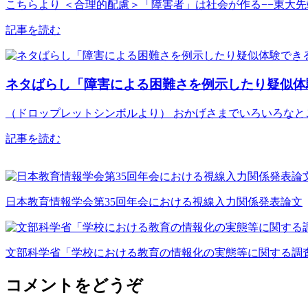
こちらより ＜合理的配慮＞「障害者」は社会が作る−−東大先
記事を読む
ネタばらし「障害による困難さを例示したり疑似体
（ドロップレットシンボルより） おかげさまでいろいろなとこ
記事を読む
日本教育情報学会第35回年会における視線入力関係発表論文
文部科学省「学校における教育の情報化の実態等に関する調
コメントをどうぞ