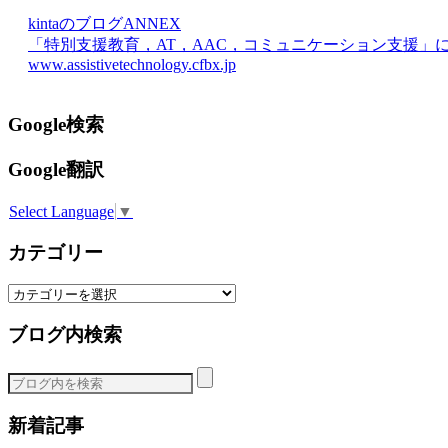
kintaのブログANNEX
「特別支援教育，AT，AAC，コミュニケーション支援」
www.assistivetechnology.cfbx.jp
Google検索
Google翻訳
Select Language
▼
カテゴリー
カ
テ
ブログ内検索
ゴ
リ
ー
新着記事