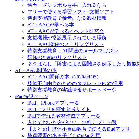
絵カードシンボルを手に入れるなら
フリーで使える学習ソフト･支援ソフト
特別支援教育で参考になる教材情報
AT・AACが学べる本
AT・AACが学べるイベント研究会
支援機器が常設展示されている場所
AT，AAC関連のメーリングリスト
特別支援教育，AT関連のメールマガジン
研修のためのリンクリスト
ネタばらし「障害による困難さを例示したり疑似
AT・AAC関係の本
AT・AAC関係の本（2020/04/05）
肢体不自由児のためのタブレットPCの活用
特別支援教育の実践情報サポートページ
iPad特設ページ
iPad、iPhoneアプリ一覧
iPadアプリを探す参考サイト
iPadで作れる教材作成アプリ一覧
入れておいた方がいい、無料アプリ10選
【まとめ】肢体不自由教育で使えるiPadアプリ
発達障害のある子どものiPad利用