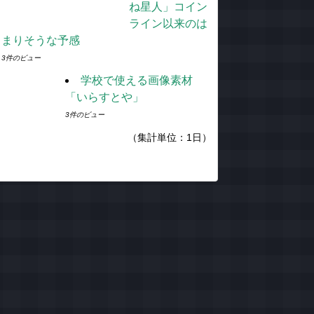
ね星人」コイン
ライン以来のは
まりそうな予感
3件のビュー
学校で使える画像素材
「いらすとや」
3件のビュー
（集計単位：1日）