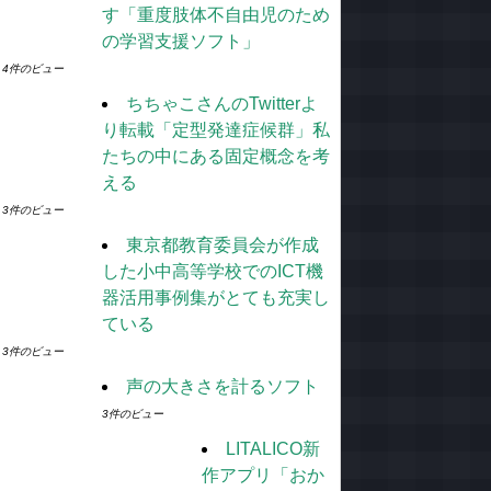
す「重度肢体不自由児のため
の学習支援ソフト」
4件のビュー
ちちゃこさんのTwitterよ
り転載「定型発達症候群」私
たちの中にある固定概念を考
える
3件のビュー
東京都教育委員会が作成
した小中高等学校でのICT機
器活用事例集がとても充実し
ている
3件のビュー
声の大きさを計るソフト
3件のビュー
LITALICO新
作アプリ「おか