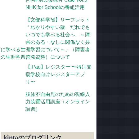
NHK for Schoolの番組活用
【文部科学省】リーフレット
「わかりやすい版 だれでも
いつでも学べる社会へ ～障
害のある・なしに関係なく共
に学べる生涯学習について～」（障害者
の生涯学習啓発資料）について
【iPad】レジスター 〜特別支
援学校向けレジスターアプ
リ〜
肢体不自由児のための視線入
力装置活用講座（オンライン
講習）
kintaのブログリンク