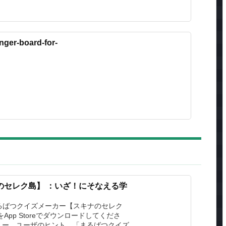
inger-board-for-
のセレク島】 ：いざ！にそなえる学
Nの「まるばつクイズメーカー【スキナのセレク
pp Storeでダウンロードしてくださ
ュー、ユーザのヒント、「まるばつクイズ