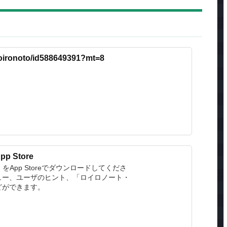
/roironoto/id588649391?mt=8
 Store
」をApp Storeでダウンロードしてくださ
ュー、ユーザのヒント、「ロイロノート・
どができます。