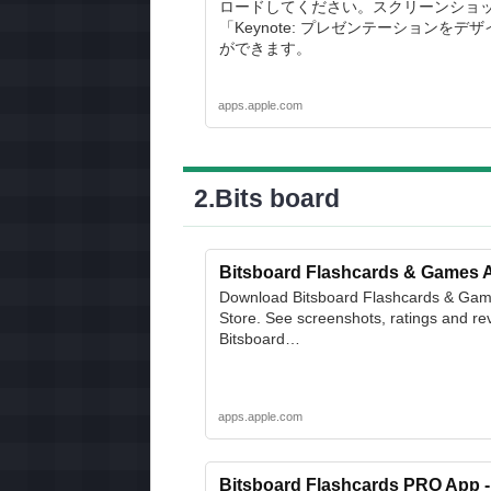
ロードしてください。スクリーンショ
「Keynote: プレゼンテーションを
ができます。
apps.apple.com
2.Bits board
Bitsboard Flashcards & Games A
Download Bitsboard Flashcards & Ga
Store. See screenshots, ratings and rev
Bitsboard…
apps.apple.com
Bitsboard Flashcards PRO App -