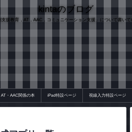
kintaのブログ
別支援教育，AT，AAC，コミュニケーション支援」について書いて
AT・AAC関係の本
iPad特設ページ
視線入力特設ページ