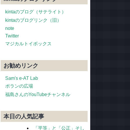
kintaのブログ（サテライト）
kintaのブログリンク（旧）
note
Twitter
マジカルトイボックス
お勧めリンク
Sam's e-AT Lab
ポランの広場
福島さんのYouTubeチャンネル
本日の人気記事
「平等」と「公正」そし