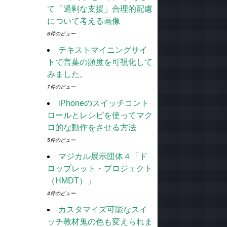
て「過剰な支援」合理的配慮
について考える画像
8件のビュー
テキストマイニングサイ
トで言葉の頻度を可視化して
みました。
7件のビュー
iPhoneのスイッチコント
ロールとレシピを使ってマク
ロ的な動作をさせる方法
5件のビュー
マジカル展示団体４「ド
ロップレット・プロジェクト
（HMDT）」
4件のビュー
カスタマイズ可能なスイ
ッチ教材鬼の色も変えられま