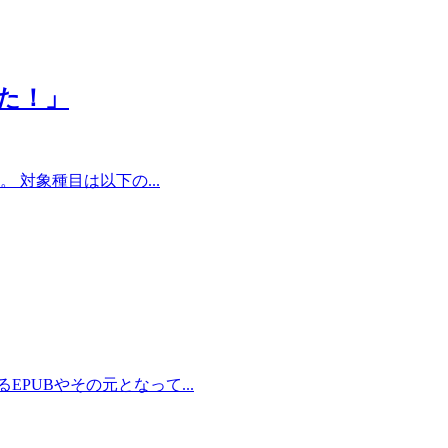
た！」
対象種目は以下の...
UBやその元となって...