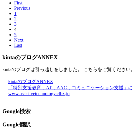
First
Previous
1
2
3
4
5
Next
Last
kintaのブログANNEX
kintaのブログは引っ越しをしました。 こちらをご覧ください
kintaのブログANNEX
「特別支援教育，AT，AAC，コミュニケーション支援」
www.assistivetechnology.cfbx.jp
Google検索
Google翻訳