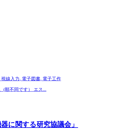
,
視線入力
,
電子図書
,
電子工作
順不同です） エス...
機器に関する研究協議会」