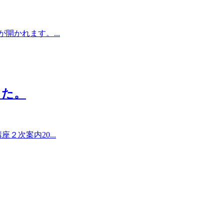
開かれます。...
した。
次案内20...