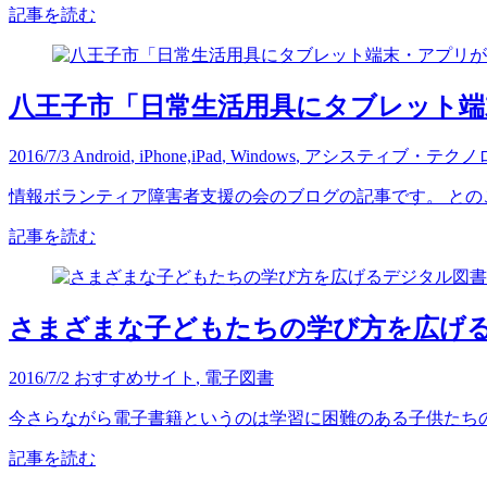
記事を読む
八王子市「日常生活用具にタブレット
2016/7/3
Android
,
iPhone,iPad
,
Windows
,
アシスティブ・テクノ
情報ボランティア障害者支援の会のブログの記事です。 とのこ
記事を読む
さまざまな子どもたちの学び方を広げ
2016/7/2
おすすめサイト
,
電子図書
今さらながら電子書籍というのは学習に困難のある子供たちの学
記事を読む