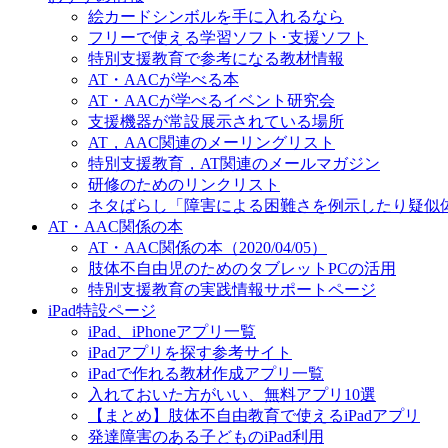
絵カードシンボルを手に入れるなら
フリーで使える学習ソフト･支援ソフト
特別支援教育で参考になる教材情報
AT・AACが学べる本
AT・AACが学べるイベント研究会
支援機器が常設展示されている場所
AT，AAC関連のメーリングリスト
特別支援教育，AT関連のメールマガジン
研修のためのリンクリスト
ネタばらし「障害による困難さを例示したり疑似
AT・AAC関係の本
AT・AAC関係の本（2020/04/05）
肢体不自由児のためのタブレットPCの活用
特別支援教育の実践情報サポートページ
iPad特設ページ
iPad、iPhoneアプリ一覧
iPadアプリを探す参考サイト
iPadで作れる教材作成アプリ一覧
入れておいた方がいい、無料アプリ10選
【まとめ】肢体不自由教育で使えるiPadアプリ
発達障害のある子どものiPad利用