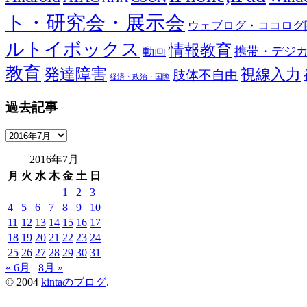
ト・研究会・展示会
ウェブログ・ココログ
ルトイボックス
情報教育
携帯・デジ
動画
教育
発達障害
視線入力
肢体不自由
経済・政治・国際
過去記事
過
去
2016年7月
記
月
火
水
木
金
土
日
事
1
2
3
4
5
6
7
8
9
10
11
12
13
14
15
16
17
18
19
20
21
22
23
24
25
26
27
28
29
30
31
« 6月
8月 »
© 2004
kintaのブログ
.