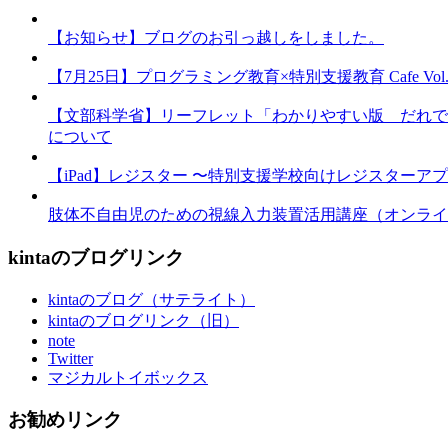
【お知らせ】ブログのお引っ越しをしました。
【7月25日】プログラミング教育×特別支援教育 Cafe Vol.3 
【文部科学省】リーフレット「わかりやすい版 だれで
について
【iPad】レジスター 〜特別支援学校向けレジスターア
肢体不自由児のための視線入力装置活用講座（オンライ
kintaのブログリンク
kintaのブログ（サテライト）
kintaのブログリンク（旧）
note
Twitter
マジカルトイボックス
お勧めリンク