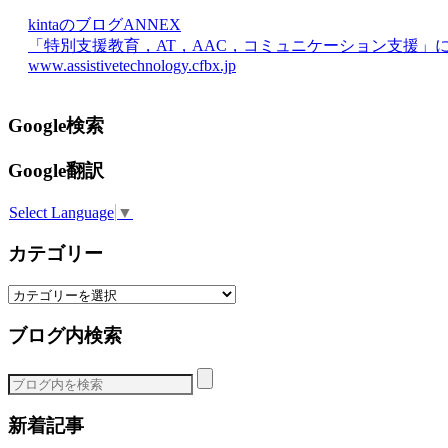
kintaのブログANNEX
「特別支援教育，AT，AAC，コミュニケーション支援」
www.assistivetechnology.cfbx.jp
Google検索
Google翻訳
Select Language
▼
カテゴリー
カ
テ
ブログ内検索
ゴ
リ
ー
新着記事