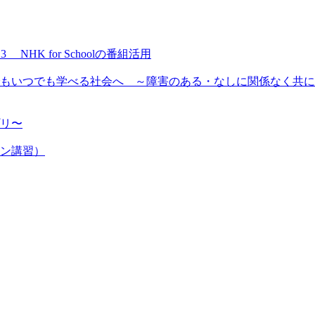
NHK for Schoolの番組活用
もいつでも学べる社会へ ～障害のある・なしに関係なく共に
プリ〜
ン講習）