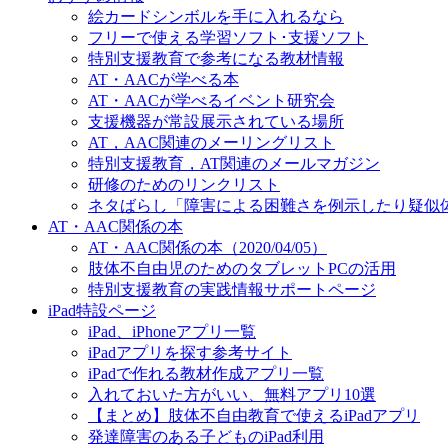
絵カードシンボルを手に入れるなら
フリーで使える学習ソフト･支援ソフト
特別支援教育で参考になる教材情報
AT・AACが学べる本
AT・AACが学べるイベント研究会
支援機器が常設展示されている場所
AT，AAC関連のメーリングリスト
特別支援教育，AT関連のメールマガジン
研修のためのリンクリスト
ネタばらし「障害による困難さを例示したり疑似
AT・AAC関係の本
AT・AAC関係の本（2020/04/05）
肢体不自由児のためのタブレットPCの活用
特別支援教育の実践情報サポートページ
iPad特設ページ
iPad、iPhoneアプリ一覧
iPadアプリを探す参考サイト
iPadで作れる教材作成アプリ一覧
入れておいた方がいい、無料アプリ10選
【まとめ】肢体不自由教育で使えるiPadアプリ
発達障害のある子どものiPad利用