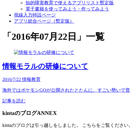
知的障害教育で使えるアプリリスト暫定版
電子書籍を使ってみよう・作ってみよう
視線入力特設ページ
アプリ総合ページ（暫定版）
「
2016年07月22日
」
一覧
情報モラルの研修について
2016/7/22
情報教育
海外ではポケモンGOが公開されたとたんに、すごい勢いで普
記事を読む
kintaのブログANNEX
kintaのブログは引っ越しをしました。 こちらをご覧ください