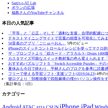
Sam's e-AT Lab
ポランの広場
福島さんのYouTubeチャンネル
本日の人気記事
「平等」と「公正」そして「過剰な支援」合理的配慮に
テキストマイニングサイトで言葉の頻度を可視化してみ
50音表のアプリ「ごじゅーおん」
5件のビュー
iPhoneのスイッチコントロールとレシピを使ってマクロ
ザ・プロンプトより「絵カード・アラカルト/ Drops 1400
カスタマイズ可能なスイッチ教材鬼の色も変えられます
おすすめパズルソフト５「Switch Accessible Puzzles」その
夏休みも今日で終わり、平林さんのブログを参考に読書
フリーで使える学習ソフト･支援ソフト(2019.04.23)
4件の
寝ログより「頚椎損傷で四肢麻痺の僕がパソコン操作をするのに
（集計単位：1日）
カテゴリー
iPhone,iPad
Android
Wind
ATAC
CSUN
ATIA