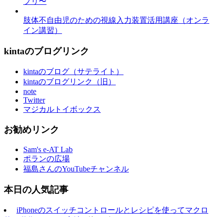
プリ〜
肢体不自由児のための視線入力装置活用講座（オンラ
イン講習）
kintaのブログリンク
kintaのブログ（サテライト）
kintaのブログリンク（旧）
note
Twitter
マジカルトイボックス
お勧めリンク
Sam's e-AT Lab
ポランの広場
福島さんのYouTubeチャンネル
本日の人気記事
iPhoneのスイッチコントロールとレシピを使ってマクロ