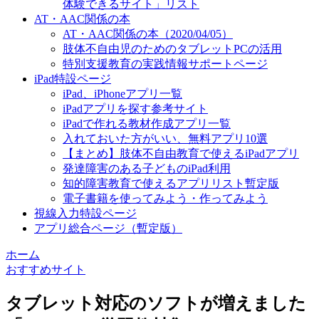
体験できるサイト」リスト
AT・AAC関係の本
AT・AAC関係の本（2020/04/05）
肢体不自由児のためのタブレットPCの活用
特別支援教育の実践情報サポートページ
iPad特設ページ
iPad、iPhoneアプリ一覧
iPadアプリを探す参考サイト
iPadで作れる教材作成アプリ一覧
入れておいた方がいい、無料アプリ10選
【まとめ】肢体不自由教育で使えるiPadアプリ
発達障害のある子どものiPad利用
知的障害教育で使えるアプリリスト暫定版
電子書籍を使ってみよう・作ってみよう
視線入力特設ページ
アプリ総合ページ（暫定版）
ホーム
おすすめサイト
タブレット対応のソフトが増えました