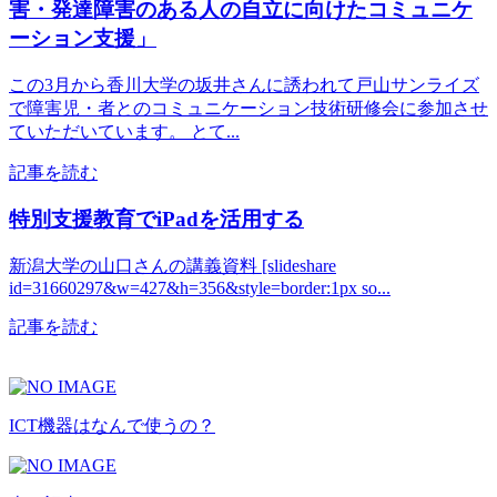
害・発達障害のある人の自立に向けたコミュニケ
ーション支援」
この3月から香川大学の坂井さんに誘われて戸山サンライズ
で障害児・者とのコミュニケーション技術研修会に参加させ
ていただいています。 とて...
記事を読む
特別支援教育でiPadを活用する
新潟大学の山口さんの講義資料 [slideshare
id=31660297&w=427&h=356&style=border:1px so...
記事を読む
ICT機器はなんで使うの？