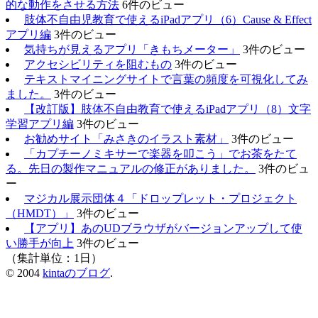
的な動作をさせる方法
6件のビュー
肢体不自由児教育で使えるiPadアプリ（6）Cause & Effect
アプリ編
3件のビュー
気持ちが見えるアプリ「きもちメーター」
3件のビュー
アクセシビリティを阻むもの
3件のビュー
テキストマイニングサイトで言葉の頻度を可視化してみ
ました。
3件のビュー
【改訂版】肢体不自由教育で使えるiPadアプリ（8）文字
学習アプリ編
3件のビュー
お勧めサイト「みさきのイラスト素材」
3件のビュー
「カプチーノミキサーで楽器を叩こう」でお茶をたて
る。先日の製作マニュアルの修正がありました。
3件のビュ
ー
マジカル展示団体４「ドロップレット・プロジェクト
（HMDT）」
3件のビュー
【アプリ】あのUDブラウザがバージョンアップして使
い勝手が向上
3件のビュー
（集計単位：1日）
© 2004
kintaのブログ
.