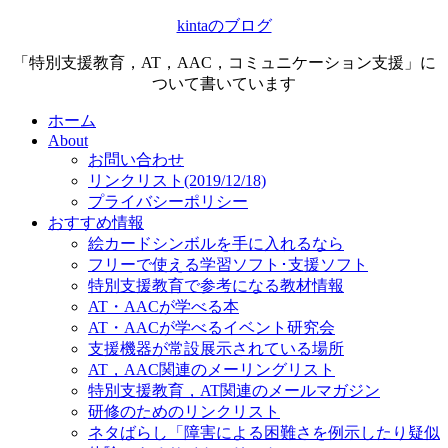
kintaのブログ
「特別支援教育，AT，AAC，コミュニケーション支援」に
ついて書いています
ホーム
About
お問い合わせ
リンクリスト(2019/12/18)
プライバシーポリシー
おすすめ情報
絵カードシンボルを手に入れるなら
フリーで使える学習ソフト･支援ソフト
特別支援教育で参考になる教材情報
AT・AACが学べる本
AT・AACが学べるイベント研究会
支援機器が常設展示されている場所
AT，AAC関連のメーリングリスト
特別支援教育，AT関連のメールマガジン
研修のためのリンクリスト
ネタばらし「障害による困難さを例示したり疑似