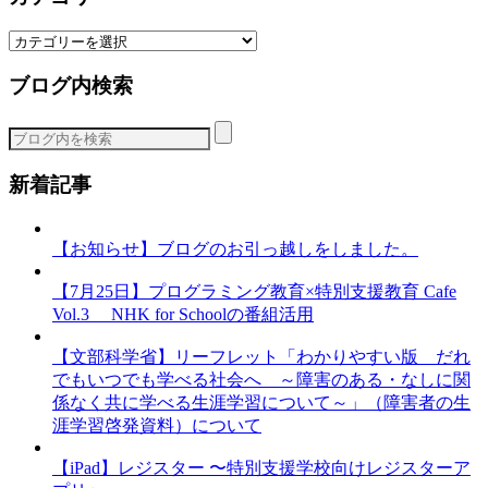
カ
テ
ブログ内検索
ゴ
リ
ー
新着記事
【お知らせ】ブログのお引っ越しをしました。
【7月25日】プログラミング教育×特別支援教育 Cafe
Vol.3 NHK for Schoolの番組活用
【文部科学省】リーフレット「わかりやすい版 だれ
でもいつでも学べる社会へ ～障害のある・なしに関
係なく共に学べる生涯学習について～」（障害者の生
涯学習啓発資料）について
【iPad】レジスター 〜特別支援学校向けレジスターア