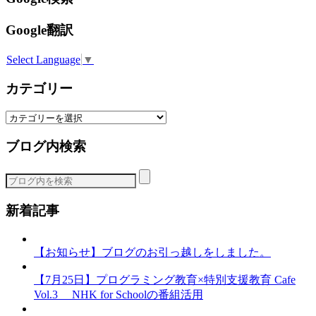
Google翻訳
Select Language
▼
カテゴリー
カ
テ
ブログ内検索
ゴ
リ
ー
新着記事
【お知らせ】ブログのお引っ越しをしました。
【7月25日】プログラミング教育×特別支援教育 Cafe
Vol.3 NHK for Schoolの番組活用