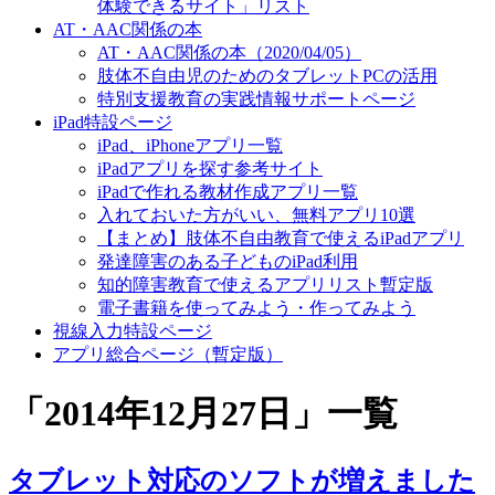
体験できるサイト」リスト
AT・AAC関係の本
AT・AAC関係の本（2020/04/05）
肢体不自由児のためのタブレットPCの活用
特別支援教育の実践情報サポートページ
iPad特設ページ
iPad、iPhoneアプリ一覧
iPadアプリを探す参考サイト
iPadで作れる教材作成アプリ一覧
入れておいた方がいい、無料アプリ10選
【まとめ】肢体不自由教育で使えるiPadアプリ
発達障害のある子どものiPad利用
知的障害教育で使えるアプリリスト暫定版
電子書籍を使ってみよう・作ってみよう
視線入力特設ページ
アプリ総合ページ（暫定版）
「
2014年12月27日
」
一覧
タブレット対応のソフトが増えました