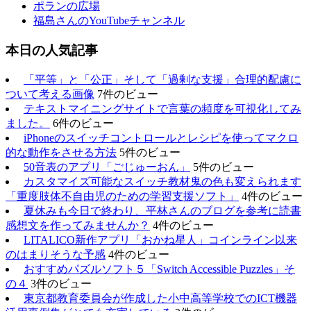
ポランの広場
福島さんのYouTubeチャンネル
本日の人気記事
「平等」と「公正」そして「過剰な支援」合理的配慮に
ついて考える画像
7件のビュー
テキストマイニングサイトで言葉の頻度を可視化してみ
ました。
6件のビュー
iPhoneのスイッチコントロールとレシピを使ってマクロ
的な動作をさせる方法
5件のビュー
50音表のアプリ「ごじゅーおん」
5件のビュー
カスタマイズ可能なスイッチ教材鬼の色も変えられます
「重度肢体不自由児のための学習支援ソフト」
4件のビュー
夏休みも今日で終わり、平林さんのブログを参考に読書
感想文を作ってみませんか？
4件のビュー
LITALICO新作アプリ「おかね星人」コインライン以来
のはまりそうな予感
4件のビュー
おすすめパズルソフト５「Switch Accessible Puzzles」そ
の４
3件のビュー
東京都教育委員会が作成した小中高等学校でのICT機器