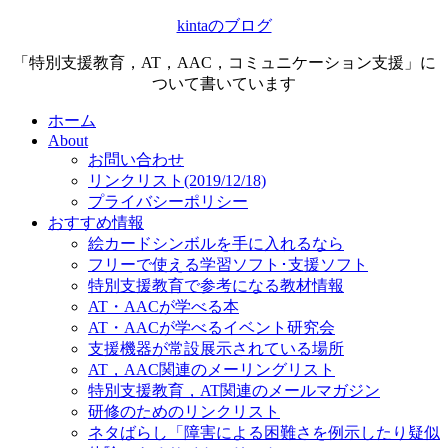
kintaのブログ
「特別支援教育，AT，AAC，コミュニケーション支援」に
ついて書いています
ホーム
About
お問い合わせ
リンクリスト(2019/12/18)
プライバシーポリシー
おすすめ情報
絵カードシンボルを手に入れるなら
フリーで使える学習ソフト･支援ソフト
特別支援教育で参考になる教材情報
AT・AACが学べる本
AT・AACが学べるイベント研究会
支援機器が常設展示されている場所
AT，AAC関連のメーリングリスト
特別支援教育，AT関連のメールマガジン
研修のためのリンクリスト
ネタばらし「障害による困難さを例示したり疑似