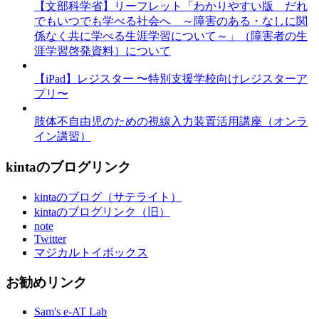
【文部科学省】リーフレット「わかりやすい版 だれ
でもいつでも学べる社会へ ～障害のある・なしに関
係なく共に学べる生涯学習について～」（障害者の生
涯学習啓発資料）について
【iPad】レジスター 〜特別支援学校向けレジスターア
プリ〜
肢体不自由児のための視線入力装置活用講座（オンラ
イン講習）
kintaのブログリンク
kintaのブログ（サテライト）
kintaのブログリンク（旧）
note
Twitter
マジカルトイボックス
お勧めリンク
Sam's e-AT Lab