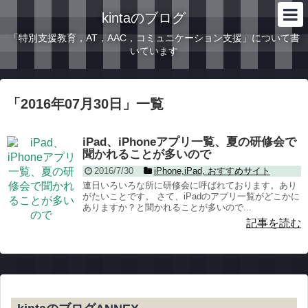
kintaのブログ
「特別支援教育，AT，AAC，コミュニケーション支援」について書
いています
「
2016年07月30日
」
一覧
iPad、iPhoneアプリ一覧、夏の研修会で
聞かれることが多いので
2016/7/30
iPhone,iPad
,
おすすめサイト
連日いろいろな所に研修会に呼ばれております。あり
がたいことです。 さて、iPadのアプリ一覧がどこかに
ありますか？と聞かれることが多いので...
記事を読む