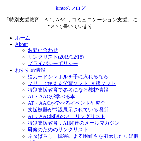
kintaのブログ
「特別支援教育，AT，AAC，コミュニケーション支援」に
ついて書いています
ホーム
About
お問い合わせ
リンクリスト(2019/12/18)
プライバシーポリシー
おすすめ情報
絵カードシンボルを手に入れるなら
フリーで使える学習ソフト･支援ソフト
特別支援教育で参考になる教材情報
AT・AACが学べる本
AT・AACが学べるイベント研究会
支援機器が常設展示されている場所
AT，AAC関連のメーリングリスト
特別支援教育，AT関連のメールマガジン
研修のためのリンクリスト
ネタばらし「障害による困難さを例示したり疑似