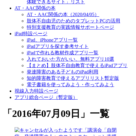
体験できるサイト」リスト
AT・AAC関係の本
AT・AAC関係の本（2020/04/05）
肢体不自由児のためのタブレットPCの活用
特別支援教育の実践情報サポートページ
iPad特設ページ
iPad、iPhoneアプリ一覧
iPadアプリを探す参考サイト
iPadで作れる教材作成アプリ一覧
入れておいた方がいい、無料アプリ10選
【まとめ】肢体不自由教育で使えるiPadアプリ
発達障害のある子どものiPad利用
知的障害教育で使えるアプリリスト暫定版
電子書籍を使ってみよう・作ってみよう
視線入力特設ページ
アプリ総合ページ（暫定版）
「
2016年07月09日
」
一覧