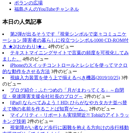
ポランの広場
福島さんのYouTubeチャンネル
本日の人気記事
第2弾が出るそうです『視覚シンボルで楽々コミュニケ
ーション 障害者の暮らしに役立つシンボル1000 CD-ROM付
き ★2(おかわり)★』
4件のビュー
テキストマイニングサイトで言葉の頻度を可視化してみ
ました。
4件のビュー
iPhoneのスイッチコントロールとレシピを使ってマクロ
的な動作をさせる方法
3件のビュー
視線入力装置を使う上で揃えるべき機器(2019/10/25)
3件
のビュー
ブログ紹介：ふたつめの「月がまわってくる」～自閉
症・発達障害支援会社社長のブログ～
2件のビュー
[iPad] ならべてみよう！HD: ひらがなやカタカナ並べ替
えて物の名前を作ることば知育ゲーム。
2件のビュー
マイノリティ・リポートも実現間近?! Tobiiのアイトラッ
キング技術
2件のビュー
視覚障がい者など歩行に困難を抱える方向けの歩行移動