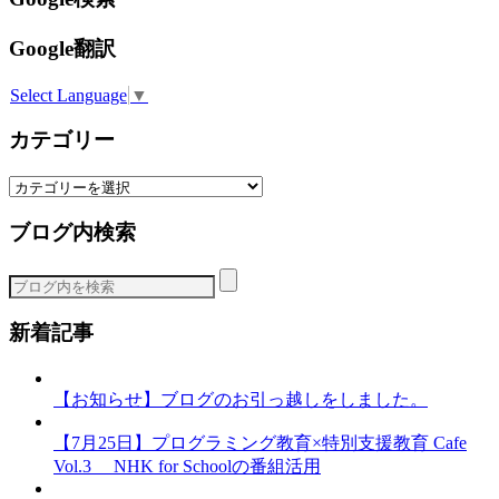
Google翻訳
Select Language
▼
カテゴリー
カ
テ
ブログ内検索
ゴ
リ
ー
新着記事
【お知らせ】ブログのお引っ越しをしました。
【7月25日】プログラミング教育×特別支援教育 Cafe
Vol.3 NHK for Schoolの番組活用