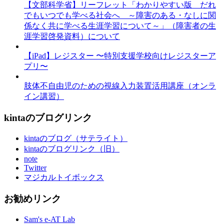
【文部科学省】リーフレット「わかりやすい版 だれ
でもいつでも学べる社会へ ～障害のある・なしに関
係なく共に学べる生涯学習について～」（障害者の生
涯学習啓発資料）について
【iPad】レジスター 〜特別支援学校向けレジスターア
プリ〜
肢体不自由児のための視線入力装置活用講座（オンラ
イン講習）
kintaのブログリンク
kintaのブログ（サテライト）
kintaのブログリンク（旧）
note
Twitter
マジカルトイボックス
お勧めリンク
Sam's e-AT Lab