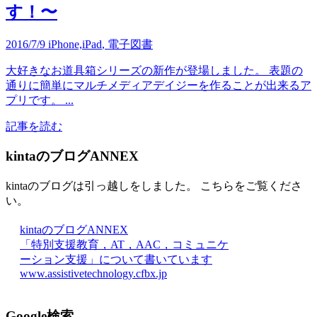
す！〜
2016/7/9
iPhone,iPad
,
電子図書
大好きなお道具箱シリーズの新作が登場しました。 表題の
通りに簡単にマルチメディアデイジーを作ることが出来るア
プリです。 ...
記事を読む
kintaのブログANNEX
kintaのブログは引っ越しをしました。 こちらをご覧くださ
い。
kintaのブログANNEX
「特別支援教育，AT，AAC，コミュニケ
ーション支援」について書いています
www.assistivetechnology.cfbx.jp
Google検索