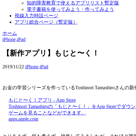
知的障害教育で使えるアプリリスト暫定版
電子書籍を使ってみよう・作ってみよう
視線入力特設ページ
アプリ総合ページ（暫定版）
ホーム
iPhone,iPad
【新作アプリ】もじと〜く！
2019/11/22
iPhone,iPad
お金の学習シリーズを作っているToshinori Tamashiro
もじと〜く！アプリ - App Store
Toshinori Tamashiroの「もじと〜く！」をAp
ゲームを見ることなどができます。
apps.apple.com