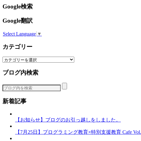
Google検索
Google翻訳
Select Language
▼
カテゴリー
カ
テ
ブログ内検索
ゴ
リ
ー
新着記事
【お知らせ】ブログのお引っ越しをしました。
【7月25日】プログラミング教育×特別支援教育 Cafe Vol.3 