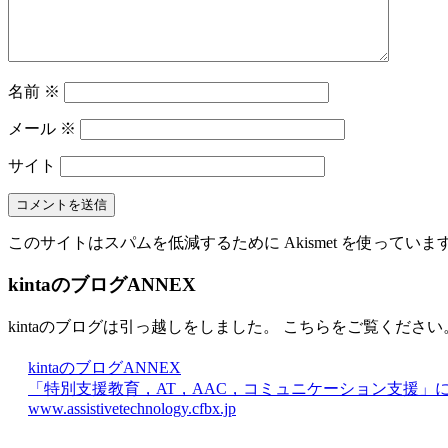
名前
※
メール
※
サイト
このサイトはスパムを低減するために Akismet を使っていま
kintaのブログANNEX
kintaのブログは引っ越しをしました。 こちらをご覧ください
kintaのブログANNEX
「特別支援教育，AT，AAC，コミュニケーション支援」
www.assistivetechnology.cfbx.jp