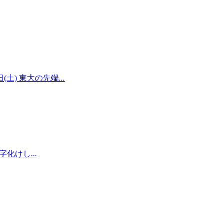
) 東大の先端...
化けし...