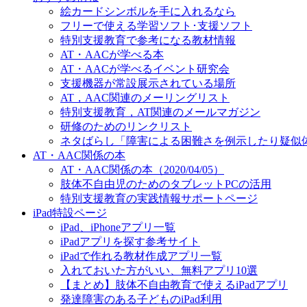
絵カードシンボルを手に入れるなら
フリーで使える学習ソフト･支援ソフト
特別支援教育で参考になる教材情報
AT・AACが学べる本
AT・AACが学べるイベント研究会
支援機器が常設展示されている場所
AT，AAC関連のメーリングリスト
特別支援教育，AT関連のメールマガジン
研修のためのリンクリスト
ネタばらし「障害による困難さを例示したり疑似
AT・AAC関係の本
AT・AAC関係の本（2020/04/05）
肢体不自由児のためのタブレットPCの活用
特別支援教育の実践情報サポートページ
iPad特設ページ
iPad、iPhoneアプリ一覧
iPadアプリを探す参考サイト
iPadで作れる教材作成アプリ一覧
入れておいた方がいい、無料アプリ10選
【まとめ】肢体不自由教育で使えるiPadアプリ
発達障害のある子どものiPad利用