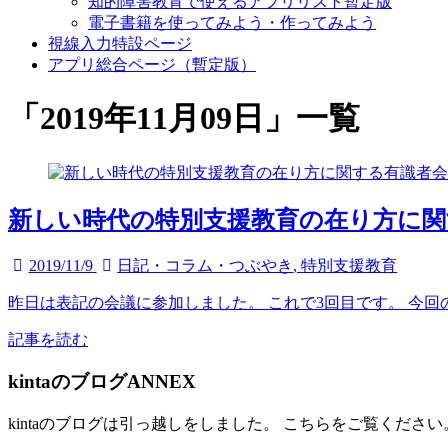
知的障害教育で使えるアプリリスト暫定版
電子書籍を使ってみよう・作ってみよう
視線入力特設ページ
アプリ総合ページ（暫定版）
「
2019年11月09日
」
一覧
新しい時代の特別支援教育の在り方に関
2019/11/9
日記・コラム・つぶやき
,
特別支援教育
昨日は表記の会議に参加しました。 これで3回目です。 今回の
記事を読む
kintaのブログANNEX
kintaのブログは引っ越しをしました。 こちらをご覧ください