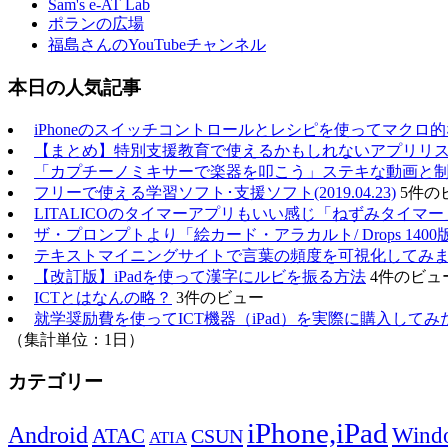
Sam's e-AT Lab
ポランの広場
福島さんのYouTubeチャンネル
本日の人気記事
iPhoneのスイッチコントロールとレシピを使ってマクロ
【まとめ】特別支援教育で使えるかもしれないアプリリスト（20
「カプチーノミキサーで楽器を叩こう」ステキな動画と
フリーで使える学習ソフト･支援ソフト(2019.04.23)
5件の
LITALICOのタイマーアプリもいい感じ「ねずみタイマー
ザ・プロンプトより「絵カード・アラカルト/ Drops 1400
テキストマイニングサイトで言葉の頻度を可視化してみ
【改訂版】iPadを使って漢字にルビを振る方法
4件のビュ
ICTとはなんの略？
3件のビュー
就学奨励費を使ってICT機器（iPad）を実際に購入してみ
（集計単位：1日）
カテゴリー
iPhone,iPad
Android
Wind
ATAC
CSUN
ATIA