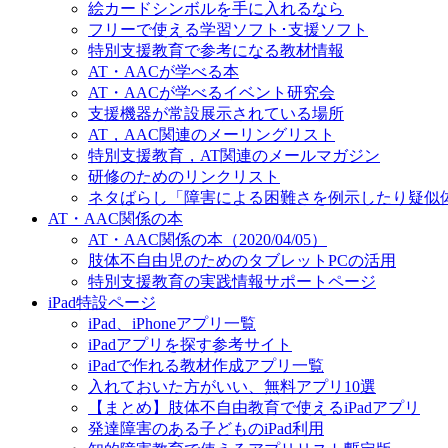
絵カードシンボルを手に入れるなら
フリーで使える学習ソフト･支援ソフト
特別支援教育で参考になる教材情報
AT・AACが学べる本
AT・AACが学べるイベント研究会
支援機器が常設展示されている場所
AT，AAC関連のメーリングリスト
特別支援教育，AT関連のメールマガジン
研修のためのリンクリスト
ネタばらし「障害による困難さを例示したり疑似
AT・AAC関係の本
AT・AAC関係の本（2020/04/05）
肢体不自由児のためのタブレットPCの活用
特別支援教育の実践情報サポートページ
iPad特設ページ
iPad、iPhoneアプリ一覧
iPadアプリを探す参考サイト
iPadで作れる教材作成アプリ一覧
入れておいた方がいい、無料アプリ10選
【まとめ】肢体不自由教育で使えるiPadアプリ
発達障害のある子どものiPad利用