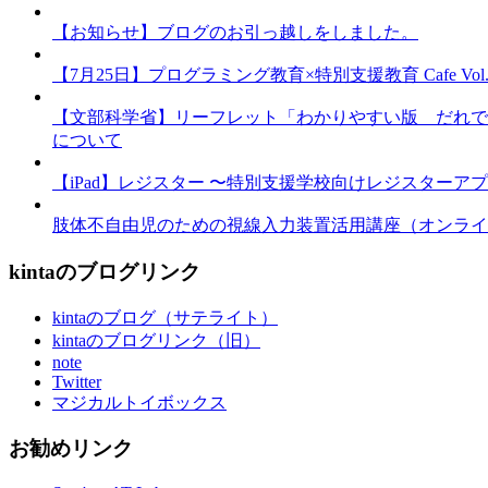
【お知らせ】ブログのお引っ越しをしました。
【7月25日】プログラミング教育×特別支援教育 Cafe Vol.3 
【文部科学省】リーフレット「わかりやすい版 だれで
について
【iPad】レジスター 〜特別支援学校向けレジスターア
肢体不自由児のための視線入力装置活用講座（オンライ
kintaのブログリンク
kintaのブログ（サテライト）
kintaのブログリンク（旧）
note
Twitter
マジカルトイボックス
お勧めリンク