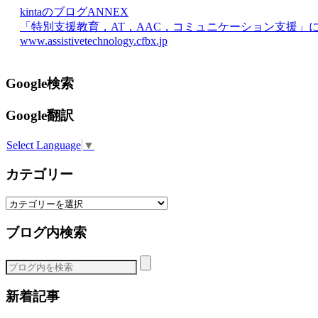
kintaのブログANNEX
「特別支援教育，AT，AAC，コミュニケーション支援」
www.assistivetechnology.cfbx.jp
Google検索
Google翻訳
Select Language
▼
カテゴリー
カ
テ
ブログ内検索
ゴ
リ
ー
新着記事