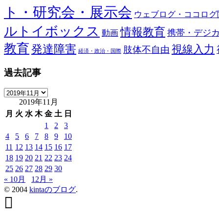
ト・研究会・展示会
ウェブログ・ココログ
ルトイボックス
情報教育
携帯・デジ
動画
教育
発達障害
視線入力
肢体不自由
経済・政治・国際
過去記事
過
2019年11月
去
記
月
火
水
木
金
土
日
事
1
2
3
4
5
6
7
8
9
10
11
12
13
14
15
16
17
18
19
20
21
22
23
24
25
26
27
28
29
30
« 10月
12月 »
© 2004
kintaのブログ
.