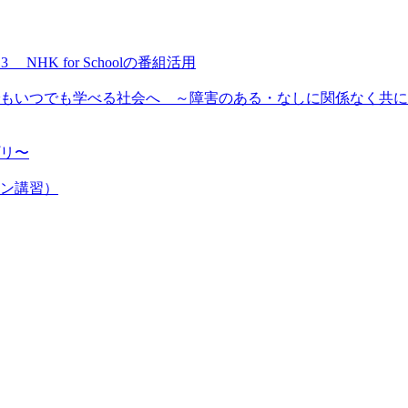
NHK for Schoolの番組活用
もいつでも学べる社会へ ～障害のある・なしに関係なく共に
プリ〜
ン講習）