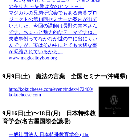
の在り方 ～失敗は次のヒント～」
マジカルの兄弟研究会でもある楽暮プロ
ジェクトの第14回セミナーの案内が出て
いました。今回の講師は長野の青木さん
です。ちょっと魅力的なテーマですね。
失敗事例ってなかなか世の中に出にくい
んですが、実はその中にとても大切な事
が凝縮されているから。
www.magicaltoybox.org
9月9日(土) 魔法の言葉 全国セミナー(沖縄県)
http://kokucheese.com/event/index/472460/
kokucheese.com
9月16日(土)〜18日(月) 日本特殊教
育学会(名古屋国際会議場)
一般社団法人 日本特殊教育学会 (The