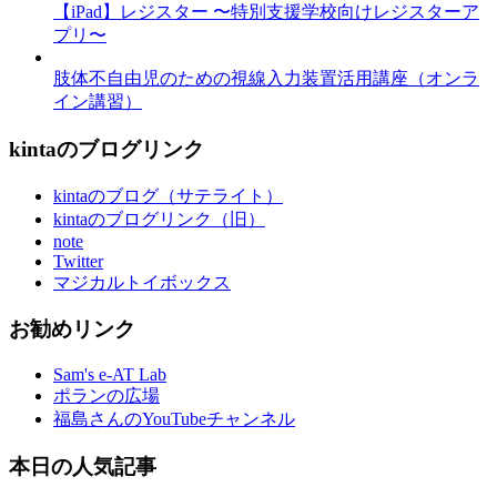
【iPad】レジスター 〜特別支援学校向けレジスターア
プリ〜
肢体不自由児のための視線入力装置活用講座（オンラ
イン講習）
kintaのブログリンク
kintaのブログ（サテライト）
kintaのブログリンク（旧）
note
Twitter
マジカルトイボックス
お勧めリンク
Sam's e-AT Lab
ポランの広場
福島さんのYouTubeチャンネル
本日の人気記事