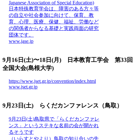
Japanese Association of Special Education)
日本特殊教育学会は、障害のある方々等
の自立や社会参加に向けて、保育、教
育、心理、医療、保健、福祉、労働など
の関係者からなる基礎と実践両面の研究
団体です。
www.jase.jp
9月16日(土)〜18日(月) 日本教育工学会 第33回
全国大会(島根大学)
https://www.jset.gr.jp/convention/index.html
www.jset.gr.jp
9月23日(土) らくだカンファレンス（鳥取）
9月23日(土)鳥取県で「らくだカンファレ
ンス」というステキな名前の会が開かれ
るそうです
（いらすとやより）鳥取の知り合いの先