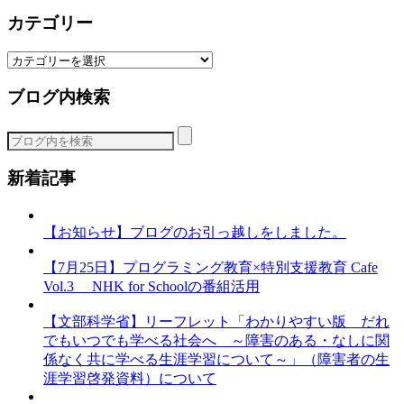
カテゴリー
カ
テ
ブログ内検索
ゴ
リ
ー
新着記事
【お知らせ】ブログのお引っ越しをしました。
【7月25日】プログラミング教育×特別支援教育 Cafe
Vol.3 NHK for Schoolの番組活用
【文部科学省】リーフレット「わかりやすい版 だれ
でもいつでも学べる社会へ ～障害のある・なしに関
係なく共に学べる生涯学習について～」（障害者の生
涯学習啓発資料）について