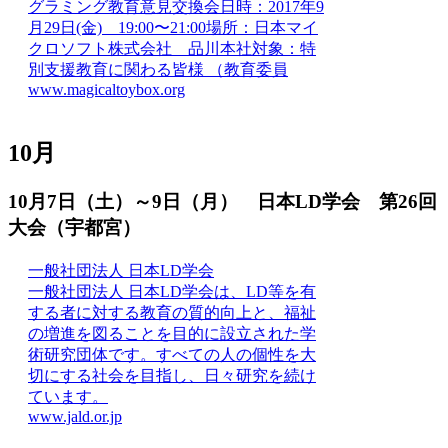
グラミング教育意見交換会日時：2017年9
月29日(金) 19:00〜21:00場所：日本マイ
クロソフト株式会社 品川本社対象：特
別支援教育に関わる皆様 （教育委員
www.magicaltoybox.org
10月
10月7日（土）～9日（月） 日本LD学会 第26回
大会（宇都宮）
一般社団法人 日本LD学会
一般社団法人 日本LD学会は、LD等を有
する者に対する教育の質的向上と、福祉
の増進を図ることを目的に設立された学
術研究団体です。すべての人の個性を大
切にする社会を目指し、日々研究を続け
ています。
www.jald.or.jp