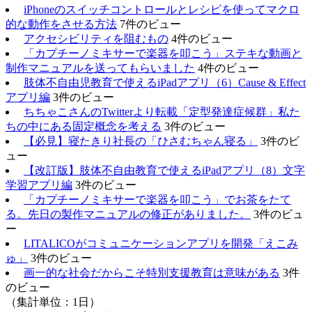
iPhoneのスイッチコントロールとレシピを使ってマクロ
的な動作をさせる方法
7件のビュー
アクセシビリティを阻むもの
4件のビュー
「カプチーノミキサーで楽器を叩こう」ステキな動画と
制作マニュアルを送ってもらいました
4件のビュー
肢体不自由児教育で使えるiPadアプリ（6）Cause & Effect
アプリ編
3件のビュー
ちちゃこさんのTwitterより転載「定型発達症候群」私た
ちの中にある固定概念を考える
3件のビュー
【必見】寝たきり社長の「ひさむちゃん寝る」
3件のビ
ュー
【改訂版】肢体不自由教育で使えるiPadアプリ（8）文字
学習アプリ編
3件のビュー
「カプチーノミキサーで楽器を叩こう」でお茶をたて
る。先日の製作マニュアルの修正がありました。
3件のビュ
ー
LITALICOがコミュニケーションアプリを開発「えこみ
ゅ」
3件のビュー
画一的な社会だからこそ特別支援教育は意味がある
3件
のビュー
（集計単位：1日）