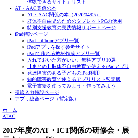
体験できるサイト」リスト
AT・AAC関係の本
AT・AAC関係の本（2020/04/05）
肢体不自由児のためのタブレットPCの活用
特別支援教育の実践情報サポートページ
iPad特設ページ
iPad、iPhoneアプリ一覧
iPadアプリを探す参考サイト
iPadで作れる教材作成アプリ一覧
入れておいた方がいい、無料アプリ10選
【まとめ】肢体不自由教育で使えるiPadアプリ
発達障害のある子どものiPad利用
知的障害教育で使えるアプリリスト暫定版
電子書籍を使ってみよう・作ってみよう
視線入力特設ページ
アプリ総合ページ（暫定版）
ホーム
ATAC
2017年度のAT・ICT関係の研修会・展