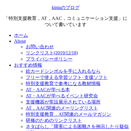
kintaのブログ
「特別支援教育，AT，AAC，コミュニケーション支援」に
ついて書いています
ホーム
About
お問い合わせ
リンクリスト(2019/12/18)
プライバシーポリシー
おすすめ情報
絵カードシンボルを手に入れるなら
フリーで使える学習ソフト･支援ソフト
特別支援教育で参考になる教材情報
AT・AACが学べる本
AT・AACが学べるイベント研究会
支援機器が常設展示されている場所
AT，AAC関連のメーリングリスト
特別支援教育，AT関連のメールマガジン
研修のためのリンクリスト
ネタばらし「障害による困難さを例示したり疑似