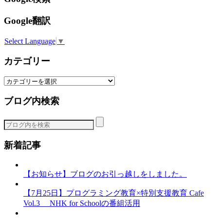
Google翻訳
Select Language
▼
カテゴリー
カ
テ
ブログ内検索
ゴ
リ
ー
新着記事
【お知らせ】ブログのお引っ越しをしました。
【7月25日】プログラミング教育×特別支援教育 Cafe
Vol.3 NHK for Schoolの番組活用