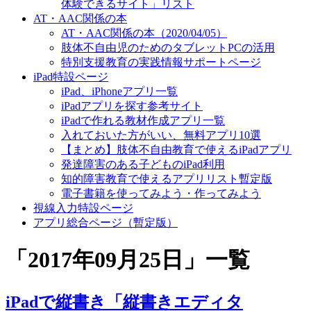
体験できるサイト」リスト
AT・AAC関係の本
AT・AAC関係の本（2020/04/05）
肢体不自由児のためのタブレットPCの活用
特別支援教育の実践情報サポートページ
iPad特設ページ
iPad、iPhoneアプリ一覧
iPadアプリを探す参考サイト
iPadで作れる教材作成アプリ一覧
入れておいた方がいい、無料アプリ10選
【まとめ】肢体不自由教育で使えるiPadアプリ
発達障害のある子どものiPad利用
知的障害教育で使えるアプリリスト暫定版
電子書籍を使ってみよう・作ってみよう
視線入力特設ページ
アプリ総合ページ（暫定版）
「
2017年09月25日
」
一覧
iPadで縦書き「縦書きエディタ