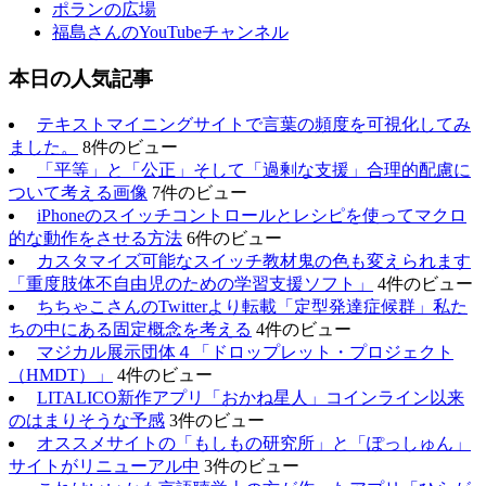
ポランの広場
福島さんのYouTubeチャンネル
本日の人気記事
テキストマイニングサイトで言葉の頻度を可視化してみ
ました。
8件のビュー
「平等」と「公正」そして「過剰な支援」合理的配慮に
ついて考える画像
7件のビュー
iPhoneのスイッチコントロールとレシピを使ってマクロ
的な動作をさせる方法
6件のビュー
カスタマイズ可能なスイッチ教材鬼の色も変えられます
「重度肢体不自由児のための学習支援ソフト」
4件のビュー
ちちゃこさんのTwitterより転載「定型発達症候群」私た
ちの中にある固定概念を考える
4件のビュー
マジカル展示団体４「ドロップレット・プロジェクト
（HMDT）」
4件のビュー
LITALICO新作アプリ「おかね星人」コインライン以来
のはまりそうな予感
3件のビュー
オススメサイトの「もしもの研究所」と「ぽっしゅん」
サイトがリニューアル中
3件のビュー