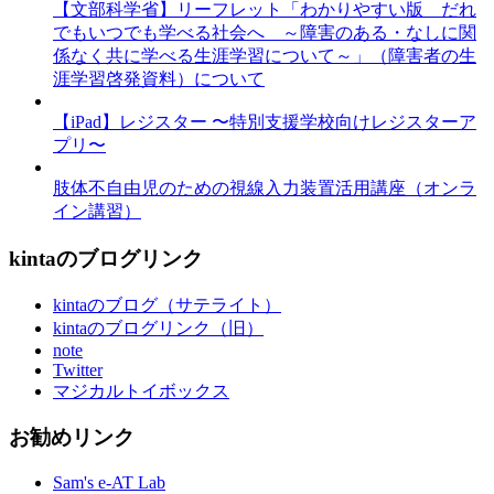
【文部科学省】リーフレット「わかりやすい版 だれ
でもいつでも学べる社会へ ～障害のある・なしに関
係なく共に学べる生涯学習について～」（障害者の生
涯学習啓発資料）について
【iPad】レジスター 〜特別支援学校向けレジスターア
プリ〜
肢体不自由児のための視線入力装置活用講座（オンラ
イン講習）
kintaのブログリンク
kintaのブログ（サテライト）
kintaのブログリンク（旧）
note
Twitter
マジカルトイボックス
お勧めリンク
Sam's e-AT Lab