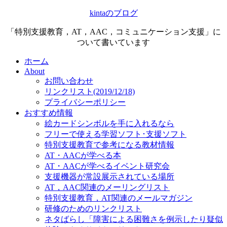
kintaのブログ
「特別支援教育，AT，AAC，コミュニケーション支援」に
ついて書いています
ホーム
About
お問い合わせ
リンクリスト(2019/12/18)
プライバシーポリシー
おすすめ情報
絵カードシンボルを手に入れるなら
フリーで使える学習ソフト･支援ソフト
特別支援教育で参考になる教材情報
AT・AACが学べる本
AT・AACが学べるイベント研究会
支援機器が常設展示されている場所
AT，AAC関連のメーリングリスト
特別支援教育，AT関連のメールマガジン
研修のためのリンクリスト
ネタばらし「障害による困難さを例示したり疑似