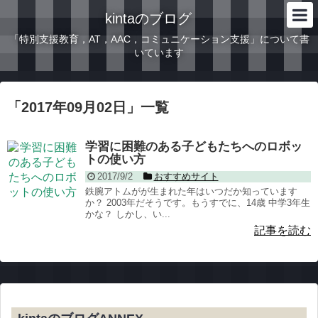
kintaのブログ
「特別支援教育，AT，AAC，コミュニケーション支援」について書
いています
「
2017年09月02日
」
一覧
学習に困難のある子どもたちへのロボッ
トの使い方
2017/9/2
おすすめサイト
鉄腕アトムがが生まれた年はいつだか知っています
か？ 2003年だそうです。もうすでに、14歳 中学3年生
かな？ しかし、い...
記事を読む