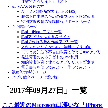
体験できるサイト」リスト
AT・AAC関係の本
AT・AAC関係の本（2020/04/05）
肢体不自由児のためのタブレットPCの活用
特別支援教育の実践情報サポートページ
iPad特設ページ
iPad、iPhoneアプリ一覧
iPadアプリを探す参考サイト
iPadで作れる教材作成アプリ一覧
入れておいた方がいい、無料アプリ10選
【まとめ】肢体不自由教育で使えるiPadアプリ
発達障害のある子どものiPad利用
知的障害教育で使えるアプリリスト暫定版
電子書籍を使ってみよう・作ってみよう
視線入力特設ページ
アプリ総合ページ（暫定版）
「
2017年09月27日
」
一覧
ここ最近のMicrosoftは凄いな「iPhone