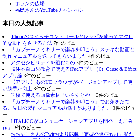
ポランの広場
福島さんのYouTubeチャンネル
本日の人気記事
iPhoneのスイッチコントロールとレシピを使ってマクロ
的な動作をさせる方法
7件のビュー
「カプチーノミキサーで楽器を叩こう」ステキな動画と
制作マニュアルを送ってもらいました
4件のビュー
アクセシビリティを阻むもの
3件のビュー
肢体不自由児教育で使えるiPadアプリ（6）Cause & Effect
アプリ編
3件のビュー
【アプリ】あのUDブラウザがバージョンアップして使
い勝手が向上
3件のビュー
学校で使える画像素材「いらすとや」
3件のビュー
「カプチーノミキサーで楽器を叩こう」でお茶をたて
る。先日の製作マニュアルの修正がありました。
3件のビュ
ー
LITALICOがコミュニケーションアプリを開発「えこみ
ゅ」
3件のビュー
ちちゃこさんのTwitterより転載「定型発達症候群」私た