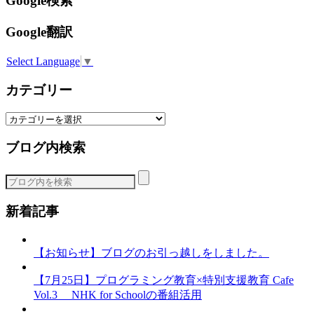
Google検索
Google翻訳
Select Language
▼
カテゴリー
カ
テ
ブログ内検索
ゴ
リ
ー
新着記事
【お知らせ】ブログのお引っ越しをしました。
【7月25日】プログラミング教育×特別支援教育 Cafe
Vol.3 NHK for Schoolの番組活用