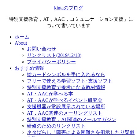
kintaのブログ
「特別支援教育，AT，AAC，コミュニケーション支援」に
ついて書いています
ホーム
About
お問い合わせ
リンクリスト(2019/12/18)
プライバシーポリシー
おすすめ情報
絵カードシンボルを手に入れるなら
フリーで使える学習ソフト･支援ソフト
特別支援教育で参考になる教材情報
AT・AACが学べる本
AT・AACが学べるイベント研究会
支援機器が常設展示されている場所
AT，AAC関連のメーリングリスト
特別支援教育，AT関連のメールマガジン
研修のためのリンクリスト
ネタばらし「障害による困難さを例示したり疑似