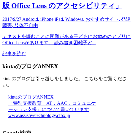
版 Office Lens のアクセシビリティ」
2017/9/27
Android
,
iPhone,iPad
,
Windows
,
おすすめサイト
,
発達
障害
,
肢体不自由
テキストを読むことに困難がある子どもにお勧めのアプリに
Office Lensがあります。 読み書き困難子ど...
記事を読む
kintaのブログANNEX
kintaのブログは引っ越しをしました。 こちらをご覧くださ
い。
kintaのブログANNEX
「特別支援教育，AT，AAC，コミュニケ
ーション支援」について書いています
www.assistivetechnology.cfbx.jp