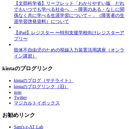
【文部科学省】リーフレット「わかりやすい版 だれ
でもいつでも学べる社会へ ～障害のある・なしに関
係なく共に学べる生涯学習について～」（障害者の生
涯学習啓発資料）について
【iPad】レジスター 〜特別支援学校向けレジスターア
プリ〜
肢体不自由児のための視線入力装置活用講座（オンラ
イン講習）
kintaのブログリンク
kintaのブログ（サテライト）
kintaのブログリンク（旧）
note
Twitter
マジカルトイボックス
お勧めリンク
Sam's e-AT Lab