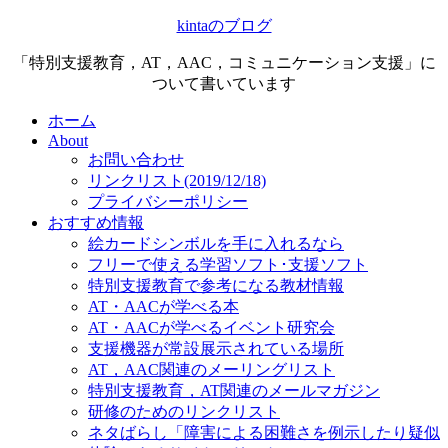
kintaのブログ
「特別支援教育，AT，AAC，コミュニケーション支援」に
ついて書いています
ホーム
About
お問い合わせ
リンクリスト(2019/12/18)
プライバシーポリシー
おすすめ情報
絵カードシンボルを手に入れるなら
フリーで使える学習ソフト･支援ソフト
特別支援教育で参考になる教材情報
AT・AACが学べる本
AT・AACが学べるイベント研究会
支援機器が常設展示されている場所
AT，AAC関連のメーリングリスト
特別支援教育，AT関連のメールマガジン
研修のためのリンクリスト
ネタばらし「障害による困難さを例示したり疑似