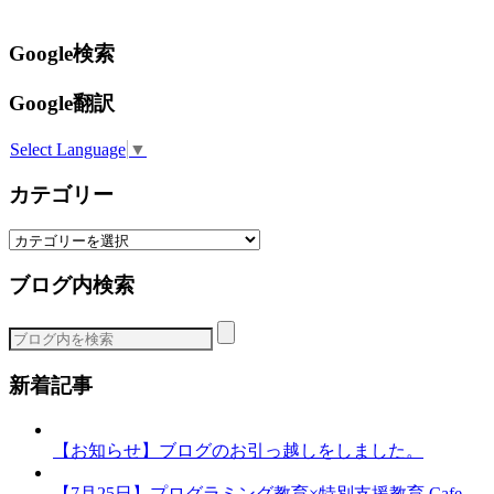
Google検索
Google翻訳
Select Language
▼
カテゴリー
カ
テ
ブログ内検索
ゴ
リ
ー
新着記事
【お知らせ】ブログのお引っ越しをしました。
【7月25日】プログラミング教育×特別支援教育 Cafe