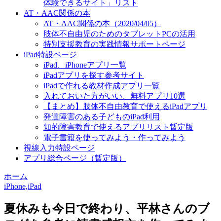
体験できるサイト」リスト
AT・AAC関係の本
AT・AAC関係の本（2020/04/05）
肢体不自由児のためのタブレットPCの活用
特別支援教育の実践情報サポートページ
iPad特設ページ
iPad、iPhoneアプリ一覧
iPadアプリを探す参考サイト
iPadで作れる教材作成アプリ一覧
入れておいた方がいい、無料アプリ10選
【まとめ】肢体不自由教育で使えるiPadアプリ
発達障害のある子どものiPad利用
知的障害教育で使えるアプリリスト暫定版
電子書籍を使ってみよう・作ってみよう
視線入力特設ページ
アプリ総合ページ（暫定版）
ホーム
iPhone,iPad
夏休みも今日で終わり、平林さんのブ