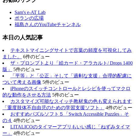
Sam's e-AT Lab
ポランの広場
福島さんのYouTubeチャンネル
本日の人気記事
テキストマイニングサイトで言葉の頻度を可視化してみ
ました。
6件のビュー
ザ・プロンプトより「絵カード・アラカルト/ Drops 1400
版」
5件のビュー
「平等」と「公正」そして「過剰な支援」合理的配慮に
ついて考える画像
5件のビュー
iPhoneのスイッチコントロールとレシピを使ってマクロ
的な動作をさせる方法
5件のビュー
カスタマイズ可能なスイッチ教材鬼の色も変えられます
「重度肢体不自由児のための学習支援ソフト」
4件のビュー
おすすめパズルソフト５「Switch Accessible Puzzles」そ
の４
4件のビュー
LITALICOのタイマーアプリもいい感じ「ねずみタイマ
ー」
4件のビュー