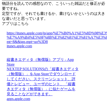
物語分を読んでの感想なので、こういった雑誌だと修正が必
要ですね。
定型ですが、それでも書けるか、書けないかというのは大き
な違いだと思っています。
アプリはこちら
https://itunes.apple.com/jp/app/%E7%B0%A1%E5%8
%E7%A9%B4%E5%9F%8B%E3%82%81%E3%81%A7%E3%83
mt=8&&ign-mpt=uo%3D8
itunes.apple.com
縦書きエディタ（無償版）アプリ - App
Store
NEXTEP SOLUTIONSの「縦書きエディタ
（無償版）」をApp Storeでダウンロード
してください。スクリーンショット、評
価とレビュー、ユーザのヒント、「縦書
きエディタ（無償版）」に似たゲームを
見ることなどができます。
apps.apple.com