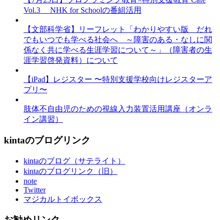
Vol.3 NHK for Schoolの番組活用
【文部科学省】リーフレット「わかりやすい版 だれ
でもいつでも学べる社会へ ～障害のある・なしに関
係なく共に学べる生涯学習について～」（障害者の生
涯学習啓発資料）について
【iPad】レジスター 〜特別支援学校向けレジスターア
プリ〜
肢体不自由児のための視線入力装置活用講座（オンラ
イン講習）
kintaのブログリンク
kintaのブログ（サテライト）
kintaのブログリンク（旧）
note
Twitter
マジカルトイボックス
お勧めリンク