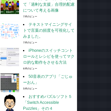
て「過剰な支援」合理的配慮
について考える画像
7件のビュー
テキストマイニングサイ
トで言葉の頻度を可視化して
みました。
7件のビュー
iPhoneのスイッチコント
ロールとレシピを使ってマク
ロ的な動作をさせる方法
6件のビュー
50音表のアプリ「ごじゅ
ーおん」
5件のビュー
おすすめパズルソフト５
「Switch Accessible
Puzzles」その４