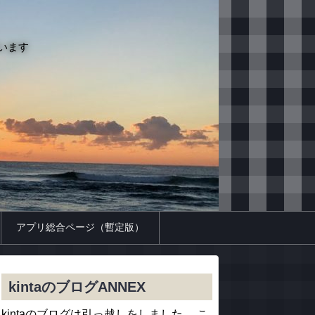
います
アプリ総合ページ（暫定版）
kintaのブログANNEX
kintaのブログは引っ越しをしました。 こ