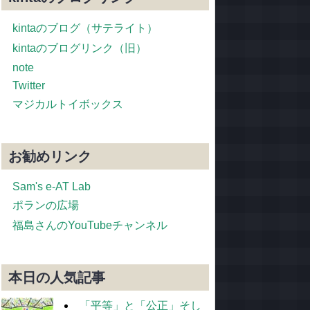
kintaのブログ（サテライト）
kintaのブログリンク（旧）
note
Twitter
マジカルトイボックス
お勧めリンク
Sam's e-AT Lab
ポランの広場
福島さんのYouTubeチャンネル
本日の人気記事
「平等」と「公正」そし