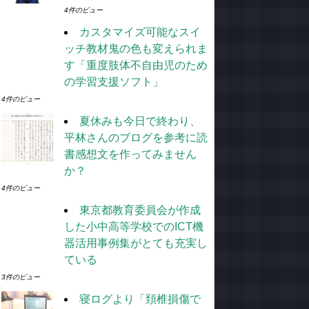
4件のビュー
カスタマイズ可能なスイ
ッチ教材鬼の色も変えられま
す「重度肢体不自由児のため
の学習支援ソフト」
4件のビュー
夏休みも今日で終わり、
平林さんのブログを参考に読
書感想文を作ってみません
か？
4件のビュー
東京都教育委員会が作成
した小中高等学校でのICT機
器活用事例集がとても充実し
ている
3件のビュー
寝ログより「頚椎損傷で