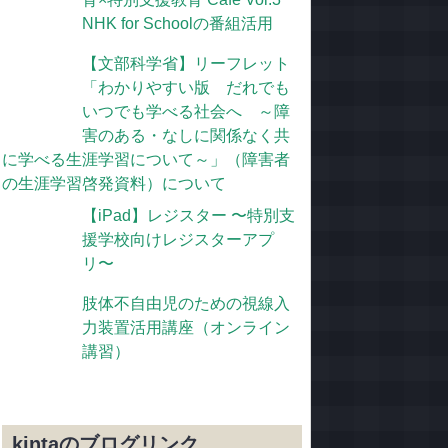
NHK for Schoolの番組活用
【文部科学省】リーフレット
「わかりやすい版 だれでも
いつでも学べる社会へ ～障
害のある・なしに関係なく共
に学べる生涯学習について～」（障害者
の生涯学習啓発資料）について
【iPad】レジスター 〜特別支
援学校向けレジスターアプ
リ〜
肢体不自由児のための視線入
力装置活用講座（オンライン
講習）
kintaのブログリンク