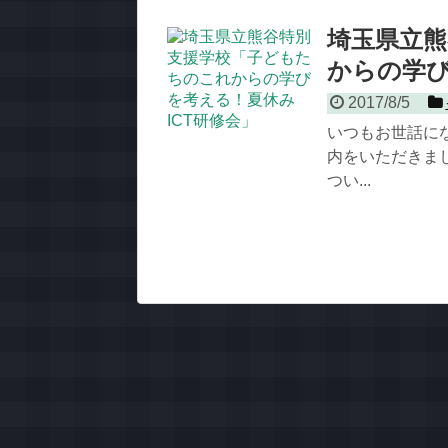
埼玉県立
からの学び
2017/8/5
いつもお世話に
内をいただきまし
つい...