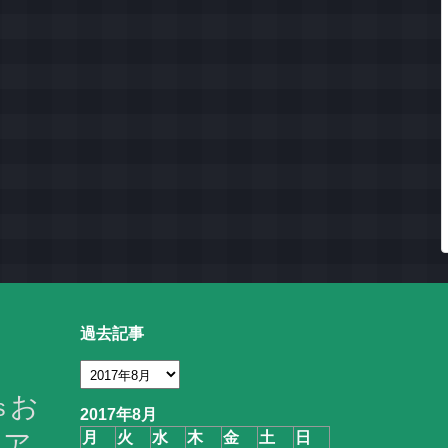
過去記事
お
s
2017年8月
ア
月
火
水
木
金
土
日