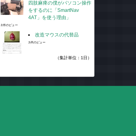
四肢麻痺の僕がパソコン操作
をするのに「SmartNav
4AT」を使う理由」
3件のビュー
改造マウスの代替品
3件のビュー
（集計単位：1日）