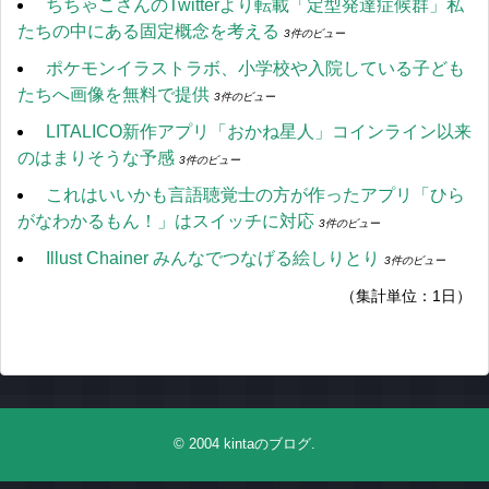
ちちゃこさんのTwitterより転載「定型発達症候群」私
たちの中にある固定概念を考える
3件のビュー
ポケモンイラストラボ、小学校や入院している子ども
たちへ画像を無料で提供
3件のビュー
LITALICO新作アプリ「おかね星人」コインライン以来
のはまりそうな予感
3件のビュー
これはいいかも言語聴覚士の方が作ったアプリ「ひら
がなわかるもん！」はスイッチに対応
3件のビュー
Illust Chainer みんなでつなげる絵しりとり
3件のビュー
（集計単位：1日）
© 2004
kintaのブログ
.