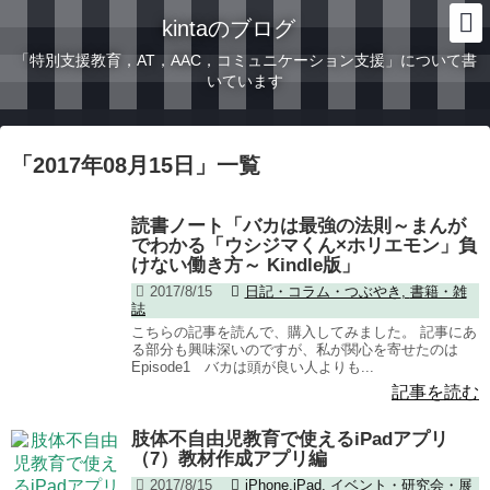
kintaのブログ
「特別支援教育，AT，AAC，コミュニケーション支援」について書
いています
「
2017年08月15日
」
一覧
読書ノート「バカは最強の法則～まんが
でわかる「ウシジマくん×ホリエモン」負
けない働き方～ Kindle版」
2017/8/15
日記・コラム・つぶやき
,
書籍・雑
誌
こちらの記事を読んで、購入してみました。 記事にあ
る部分も興味深いのですが、私が関心を寄せたのは
Episode1 バカは頭が良い人よりも...
記事を読む
肢体不自由児教育で使えるiPadアプリ
（7）教材作成アプリ編
2017/8/15
iPhone,iPad
,
イベント・研究会・展