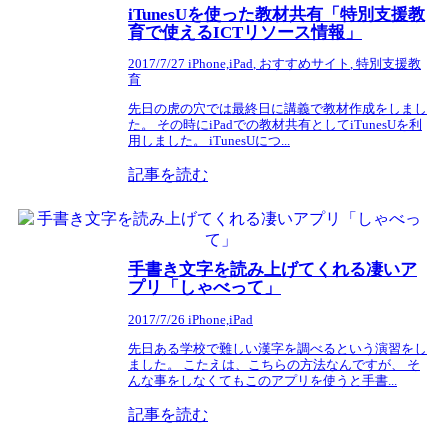
iTunesUを使った教材共有「特別支援教
育で使えるICTリソース情報」
2017/7/27
iPhone,iPad
,
おすすめサイト
,
特別支援教
育
先日の虎の穴では最終日に講義で教材作成をしまし
た。 その時にiPadでの教材共有としてiTunesUを利
用しました。 iTunesUにつ...
記事を読む
手書き文字を読み上げてくれる凄いア
プリ「しゃべって」
2017/7/26
iPhone,iPad
先日ある学校で難しい漢字を調べるという演習をし
ました。 こたえは、こちらの方法なんですが、 そ
んな事をしなくてもこのアプリを使うと手書...
記事を読む