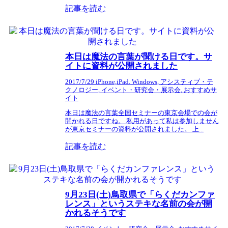
記事を読む
本日は魔法の言葉が聞ける日です。サ
イトに資料が公開されました
2017/7/29
iPhone,iPad
,
Windows
,
アシスティブ・テ
クノロジー
,
イベント・研究会・展示会
,
おすすめサ
イト
本日は魔法の言葉全国セミナーの東京会場での会が
開かれる日ですね。 私用があって私は参加しません
が東京セミナーの資料が公開されました。 上...
記事を読む
9月23日(土)鳥取県で「らくだカンファ
レンス」というステキな名前の会が開
かれるそうです