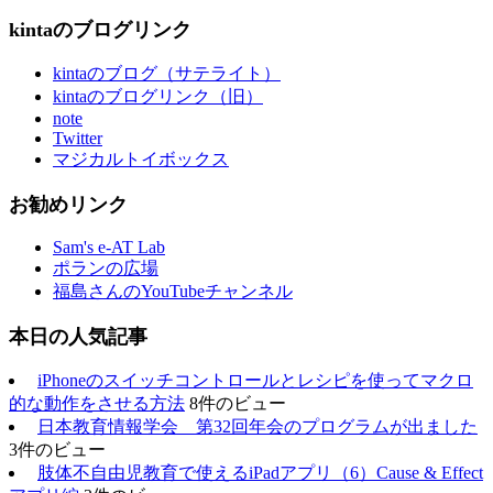
kintaのブログリンク
kintaのブログ（サテライト）
kintaのブログリンク（旧）
note
Twitter
マジカルトイボックス
お勧めリンク
Sam's e-AT Lab
ポランの広場
福島さんのYouTubeチャンネル
本日の人気記事
iPhoneのスイッチコントロールとレシピを使ってマクロ
的な動作をさせる方法
8件のビュー
日本教育情報学会 第32回年会のプログラムが出ました
3件のビュー
肢体不自由児教育で使えるiPadアプリ（6）Cause & Effect