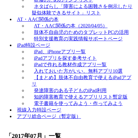
ネタばらし「障害による困難さを例示したり
疑似体験できるサイト」リスト
AT・AAC関係の本
AT・AAC関係の本（2020/04/05）
肢体不自由児のためのタブレットPCの活用
特別支援教育の実践情報サポートページ
iPad特設ページ
iPad、iPhoneアプリ一覧
iPadアプリを探す参考サイト
iPadで作れる教材作成アプリ一覧
入れておいた方がいい、無料アプリ10選
【まとめ】肢体不自由教育で使えるiPadアプ
リ
発達障害のある子どものiPad利用
知的障害教育で使えるアプリリスト暫定版
電子書籍を使ってみよう・作ってみよう
視線入力特設ページ
アプリ総合ページ（暫定版）
「
2017年07月
」
一覧