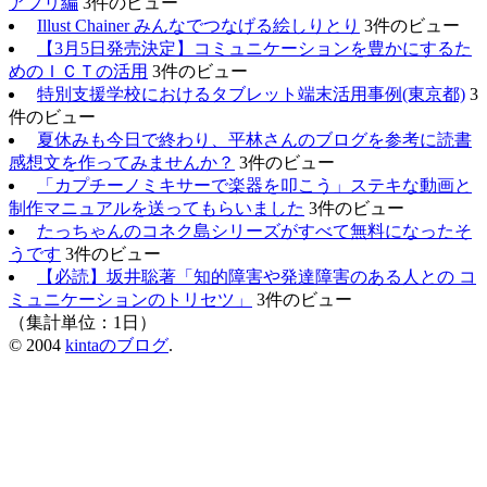
アプリ編
3件のビュー
Illust Chainer みんなでつなげる絵しりとり
3件のビュー
【3月5日発売決定】コミュニケーションを豊かにするた
めのＩＣＴの活用
3件のビュー
特別支援学校におけるタブレット端末活用事例(東京都)
3
件のビュー
夏休みも今日で終わり、平林さんのブログを参考に読書
感想文を作ってみませんか？
3件のビュー
「カプチーノミキサーで楽器を叩こう」ステキな動画と
制作マニュアルを送ってもらいました
3件のビュー
たっちゃんのコネク島シリーズがすべて無料になったそ
うです
3件のビュー
【必読】坂井聡著「知的障害や発達障害のある人との コ
ミュニケーションのトリセツ」
3件のビュー
（集計単位：1日）
© 2004
kintaのブログ
.