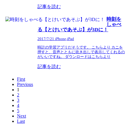
記事を読む
時刻を
しゃべ
る【とけいであそぶ】が3Dに！
2017/7/21
iPhone,iPad
時計の学習アプリだそうです。 こちらより カニを
押すと、音声とともに吹き出しで表示してくれるの
がいいですね。 ダウンロードはこちらより
記事を読む
First
Previous
1
2
3
4
5
Next
Last