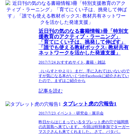
近日刊の気のなる書籍情報3冊「特別支
援教育のアクティブ・ラーニング」
「育てにくい子は、挑発して伸ばす」
「誰でも使える教材ボックス: 教材共有
ネットワークを活かした発達支援」
2017/7/24
おすすめサイト
,
書籍・雑誌
（いらすとやより） まだ、手に入れてはいないので
すが気になる本がいくつかFacebookに紹介されてい
たので、まずはご紹介から
記事を読む
タブレット虎の穴報告1
2017/7/23
イベント・研究会・展示会
昨日からはじまっているタブレット虎の穴で福岡県
の志賀島へ来ています。 今回は特別参加でターガー
マスクさんも来てくれました。 さて、バタバ...