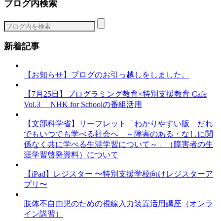
ブログ内検索
ゴ
リ
ー
新着記事
【お知らせ】ブログのお引っ越しをしました。
【7月25日】プログラミング教育×特別支援教育 Cafe
Vol.3 NHK for Schoolの番組活用
【文部科学省】リーフレット「わかりやすい版 だれ
でもいつでも学べる社会へ ～障害のある・なしに関
係なく共に学べる生涯学習について～」（障害者の生
涯学習啓発資料）について
【iPad】レジスター 〜特別支援学校向けレジスターア
プリ〜
肢体不自由児のための視線入力装置活用講座（オンラ
イン講習）