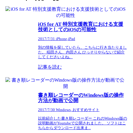
iOS for AT 特別支援教育における支援
技術としてのiOSの可能性
2017/7/31
iPhone,iPad
別の情報を探していたら、こちらに行き当たりまし
た。 稲田さん、内田さん ひっそりやらないで紹介
してくださいよね。
記事を読む
書き順レコーダーのWindows版の操作
方法が動画で公開
2017/7/30
Windows
,
おすすめサイト
以前紹介した書き順レコーダー これのWindows版の
説明動画がYoutubeで公開されました。 ソフトはこ
ちらからダウンロード出来ま...