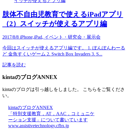
肢体不自由児教育で使えるiPadアプリ
（2）スイッチが使えるアプリ編
2017/8/8
iPhone,iPad
,
イベント・研究会・展示会
今回はスイッチが使えるアプリ編です。 1. ぽんぽんわーる
ど 金魚すくいゲーム 2. Switch Box Invaders 3. S...
記事を読む
kintaのブログANNEX
kintaのブログは引っ越しをしました。 こちらをご覧くださ
い。
kintaのブログANNEX
「特別支援教育，AT，AAC，コミュニケ
ーション支援」について書いています
www.assistivetechnology.cfbx.jp