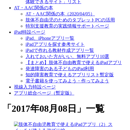
体験できるサイト」リスト
AT・AAC関係の本
AT・AAC関係の本（2020/04/05）
肢体不自由児のためのタブレットPCの活用
特別支援教育の実践情報サポートページ
iPad特設ページ
iPad、iPhoneアプリ一覧
iPadアプリを探す参考サイト
iPadで作れる教材作成アプリ一覧
入れておいた方がいい、無料アプリ10選
【まとめ】肢体不自由教育で使えるiPadアプリ
発達障害のある子どものiPad利用
知的障害教育で使えるアプリリスト暫定版
電子書籍を使ってみよう・作ってみよう
視線入力特設ページ
アプリ総合ページ（暫定版）
「
2017年08月08日
」
一覧