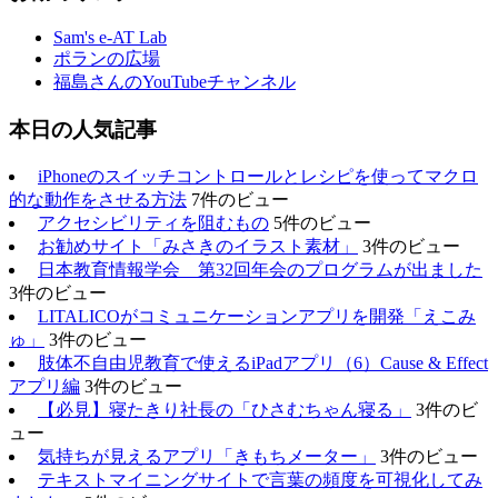
Sam's e-AT Lab
ポランの広場
福島さんのYouTubeチャンネル
本日の人気記事
iPhoneのスイッチコントロールとレシピを使ってマクロ
的な動作をさせる方法
7件のビュー
アクセシビリティを阻むもの
5件のビュー
お勧めサイト「みさきのイラスト素材」
3件のビュー
日本教育情報学会 第32回年会のプログラムが出ました
3件のビュー
LITALICOがコミュニケーションアプリを開発「えこみ
ゅ」
3件のビュー
肢体不自由児教育で使えるiPadアプリ（6）Cause & Effect
アプリ編
3件のビュー
【必見】寝たきり社長の「ひさむちゃん寝る」
3件のビ
ュー
気持ちが見えるアプリ「きもちメーター」
3件のビュー
テキストマイニングサイトで言葉の頻度を可視化してみ