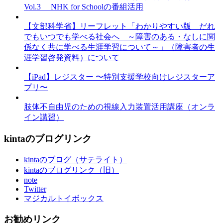
Vol.3 NHK for Schoolの番組活用
【文部科学省】リーフレット「わかりやすい版 だれ
でもいつでも学べる社会へ ～障害のある・なしに関
係なく共に学べる生涯学習について～」（障害者の生
涯学習啓発資料）について
【iPad】レジスター 〜特別支援学校向けレジスターア
プリ〜
肢体不自由児のための視線入力装置活用講座（オンラ
イン講習）
kintaのブログリンク
kintaのブログ（サテライト）
kintaのブログリンク（旧）
note
Twitter
マジカルトイボックス
お勧めリンク