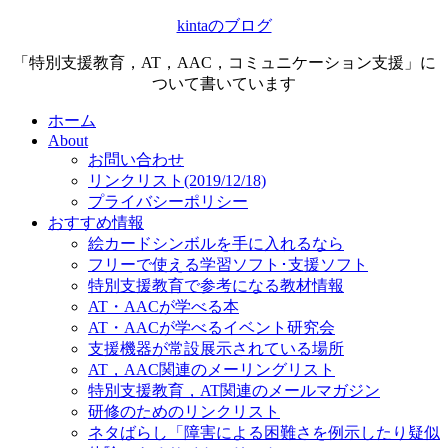
kintaのブログ
「特別支援教育，AT，AAC，コミュニケーション支援」に
ついて書いています
ホーム
About
お問い合わせ
リンクリスト(2019/12/18)
プライバシーポリシー
おすすめ情報
絵カードシンボルを手に入れるなら
フリーで使える学習ソフト･支援ソフト
特別支援教育で参考になる教材情報
AT・AACが学べる本
AT・AACが学べるイベント研究会
支援機器が常設展示されている場所
AT，AAC関連のメーリングリスト
特別支援教育，AT関連のメールマガジン
研修のためのリンクリスト
ネタばらし「障害による困難さを例示したり疑似