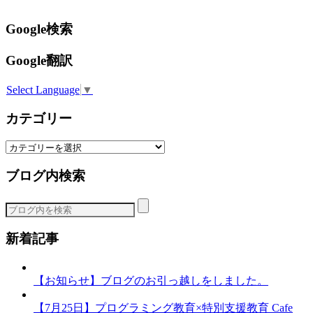
Google検索
Google翻訳
Select Language
▼
カテゴリー
カ
テ
ブログ内検索
ゴ
リ
ー
新着記事
【お知らせ】ブログのお引っ越しをしました。
【7月25日】プログラミング教育×特別支援教育 Cafe