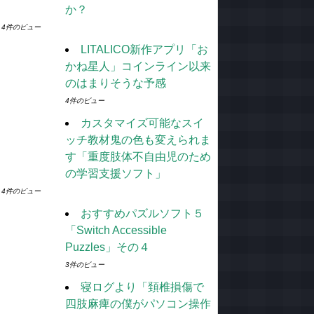
か？
4件のビュー
LITALICO新作アプリ「お
かね星人」コインライン以来
のはまりそうな予感
4件のビュー
カスタマイズ可能なスイ
ッチ教材鬼の色も変えられま
す「重度肢体不自由児のため
の学習支援ソフト」
4件のビュー
おすすめパズルソフト５
「Switch Accessible
Puzzles」その４
3件のビュー
寝ログより「頚椎損傷で
四肢麻痺の僕がパソコン操作