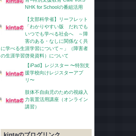
NHK for Schoolの番組活用
【文部科学省】リーフレット
「わかりやすい版 だれでも
いつでも学べる社会へ ～障
害のある・なしに関係なく共
に学べる生涯学習について～」（障害者
の生涯学習啓発資料）について
【iPad】レジスター 〜特別支
援学校向けレジスターアプ
リ〜
肢体不自由児のための視線入
力装置活用講座（オンライン
講習）
kintaのブログリンク