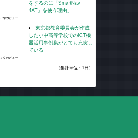
をするのに「SmartNav
4AT」を使う理由」
3件のビュー
東京都教育委員会が作成
した小中高等学校でのICT機
器活用事例集がとても充実し
ている
3件のビュー
（集計単位：1日）