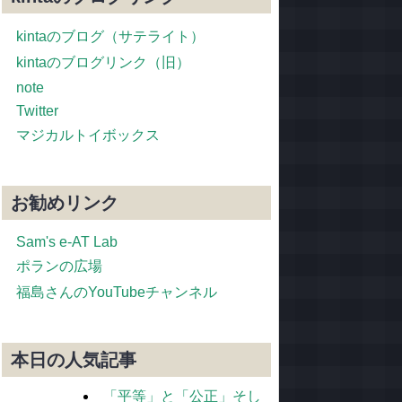
kintaのブログ（サテライト）
kintaのブログリンク（旧）
note
Twitter
マジカルトイボックス
お勧めリンク
Sam's e-AT Lab
ポランの広場
福島さんのYouTubeチャンネル
本日の人気記事
「平等」と「公正」そし