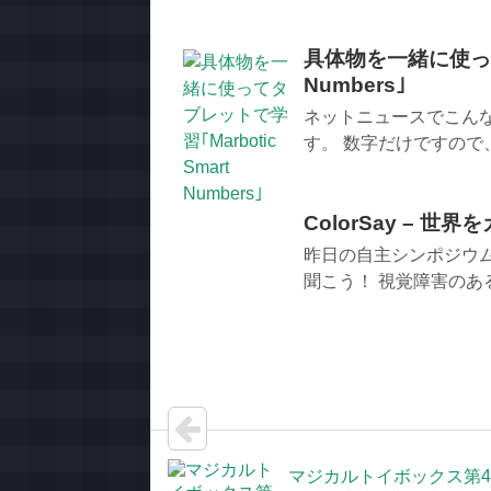
具体物を一緒に使ってタ
Numbers｣
ネットニュースでこんな
す。 数字だけですので
ColorSay – 
昨日の自主シンポジウムで
聞こう！ 視覚障害のあ
マジカルトイボックス第4