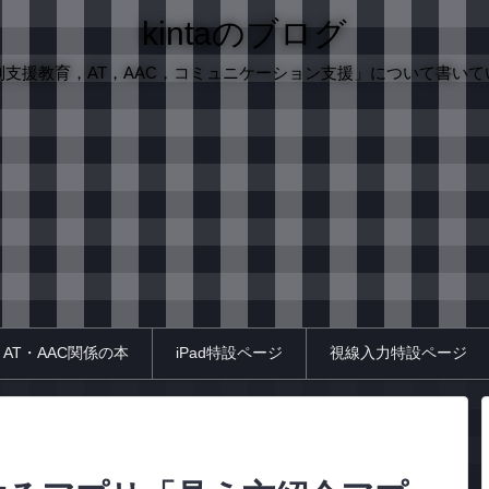
kintaのブログ
別支援教育，AT，AAC，コミュニケーション支援」について書いて
AT・AAC関係の本
iPad特設ページ
視線入力特設ページ