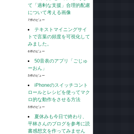
て「過剰な支援」合理的配慮
について考える画像
7件のビュー
テキストマイニングサイ
トで言葉の頻度を可視化して
みました。
6件のビュー
50音表のアプリ「ごじゅ
ーおん」
5件のビュー
iPhoneのスイッチコント
ロールとレシピを使ってマク
ロ的な動作をさせる方法
5件のビュー
夏休みも今日で終わり、
平林さんのブログを参考に読
書感想文を作ってみません