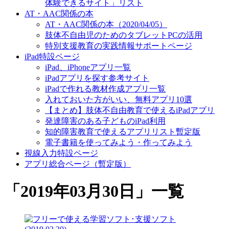
体験できるサイト」リスト
AT・AAC関係の本
AT・AAC関係の本（2020/04/05）
肢体不自由児のためのタブレットPCの活用
特別支援教育の実践情報サポートページ
iPad特設ページ
iPad、iPhoneアプリ一覧
iPadアプリを探す参考サイト
iPadで作れる教材作成アプリ一覧
入れておいた方がいい、無料アプリ10選
【まとめ】肢体不自由教育で使えるiPadアプリ
発達障害のある子どものiPad利用
知的障害教育で使えるアプリリスト暫定版
電子書籍を使ってみよう・作ってみよう
視線入力特設ページ
アプリ総合ページ（暫定版）
「
2019年03月30日
」
一覧