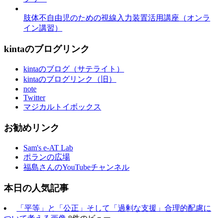
肢体不自由児のための視線入力装置活用講座（オンラ
イン講習）
kintaのブログリンク
kintaのブログ（サテライト）
kintaのブログリンク（旧）
note
Twitter
マジカルトイボックス
お勧めリンク
Sam's e-AT Lab
ポランの広場
福島さんのYouTubeチャンネル
本日の人気記事
「平等」と「公正」そして「過剰な支援」合理的配慮に