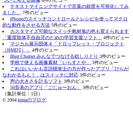
ついて考える画像
8件のビュー
テキストマイニングサイトで言葉の頻度を可視化してみ
ました。
7件のビュー
iPhoneのスイッチコントロールとレシピを使ってマクロ
的な動作をさせる方法
5件のビュー
カスタマイズ可能なスイッチ教材鬼の色も変えられます
「重度肢体不自由児のための学習支援ソフト」
4件のビュー
マジカル展示団体４「ドロップレット・プロジェクト
（HMDT）」
4件のビュー
Illust Chainer みんなでつなげる絵しりとり
3件のビュー
学校で使える画像素材「いらすとや」
3件のビュー
これはいいかも言語聴覚士の方が作ったアプリ「ひらが
なわかるもん！」はスイッチに対応
3件のビュー
声の大きさを計るソフト
3件のビュー
50音表のアプリ「ごじゅーおん」
3件のビュー
（集計単位：1日）
© 2004
kintaのブログ
.