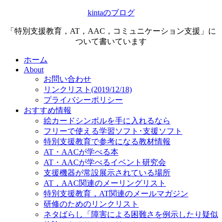
kintaのブログ
「特別支援教育，AT，AAC，コミュニケーション支援」に
ついて書いています
ホーム
About
お問い合わせ
リンクリスト(2019/12/18)
プライバシーポリシー
おすすめ情報
絵カードシンボルを手に入れるなら
フリーで使える学習ソフト･支援ソフト
特別支援教育で参考になる教材情報
AT・AACが学べる本
AT・AACが学べるイベント研究会
支援機器が常設展示されている場所
AT，AAC関連のメーリングリスト
特別支援教育，AT関連のメールマガジン
研修のためのリンクリスト
ネタばらし「障害による困難さを例示したり疑似