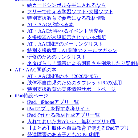
絵カードシンボルを手に入れるなら
フリーで使える学習ソフト･支援ソフト
特別支援教育で参考になる教材情報
AT・AACが学べる本
AT・AACが学べるイベント研究会
支援機器が常設展示されている場所
AT，AAC関連のメーリングリスト
特別支援教育，AT関連のメールマガジン
研修のためのリンクリスト
ネタばらし「障害による困難さを例示したり疑似
AT・AAC関係の本
AT・AAC関係の本（2020/04/05）
肢体不自由児のためのタブレットPCの活用
特別支援教育の実践情報サポートページ
iPad特設ページ
iPad、iPhoneアプリ一覧
iPadアプリを探す参考サイト
iPadで作れる教材作成アプリ一覧
入れておいた方がいい、無料アプリ10選
【まとめ】肢体不自由教育で使えるiPadアプリ
発達障害のある子どものiPad利用