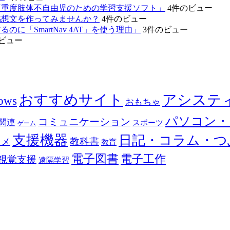
「重度肢体不自由児のための学習支援ソフト」
4件のビュー
感想文を作ってみませんか？
4件のビュー
「SmartNav 4AT」を使う理由」
3件のビュー
ビュー
おすすめサイト
アシステ
ows
おもちゃ
パソコン・
コミュニケーション
関連
スポーツ
ゲーム
支援機器
日記・コラム・つ
教科書
カメ
教育
電子図書
電子工作
視覚支援
遠隔学習