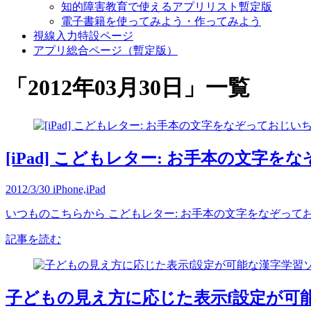
知的障害教育で使えるアプリリスト暫定版
電子書籍を使ってみよう・作ってみよう
視線入力特設ページ
アプリ総合ページ（暫定版）
「
2012年03月30日
」
一覧
[iPad] こどもレター: お手本の文
2012/3/30
iPhone,iPad
いつものこちらから こどもレター: お手本の文字をなぞって
記事を読む
子どもの見え方に応じた表示f設定が可