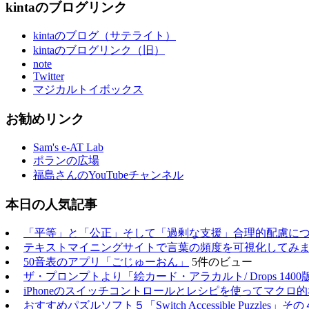
kintaのブログリンク
kintaのブログ（サテライト）
kintaのブログリンク（旧）
note
Twitter
マジカルトイボックス
お勧めリンク
Sam's e-AT Lab
ポランの広場
福島さんのYouTubeチャンネル
本日の人気記事
「平等」と「公正」そして「過剰な支援」合理的配慮に
テキストマイニングサイトで言葉の頻度を可視化してみ
50音表のアプリ「ごじゅーおん」
5件のビュー
ザ・プロンプトより「絵カード・アラカルト/ Drops 1400
iPhoneのスイッチコントロールとレシピを使ってマクロ
おすすめパズルソフト５「Switch Accessible Puzzles」その