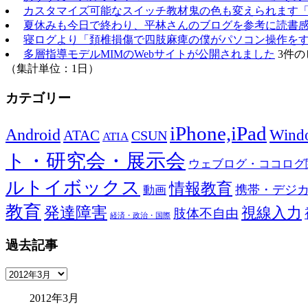
カスタマイズ可能なスイッチ教材鬼の色も変えられます
夏休みも今日で終わり、平林さんのブログを参考に読書
寝ログより「頚椎損傷で四肢麻痺の僕がパソコン操作をするのに
多層指導モデルMIMのWebサイトが公開されました
3件の
（集計単位：1日）
カテゴリー
iPhone,iPad
Android
Wind
ATAC
CSUN
ATIA
ト・研究会・展示会
ウェブログ・ココログ
ルトイボックス
情報教育
携帯・デジ
動画
教育
発達障害
視線入力
肢体不自由
経済・政治・国際
過去記事
過
去
2012年3月
記