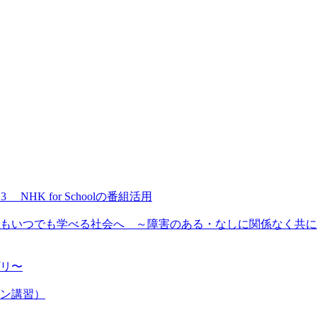
NHK for Schoolの番組活用
もいつでも学べる社会へ ～障害のある・なしに関係なく共に
プリ〜
ン講習）