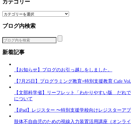
カテゴリー
カ
テ
ブログ内検索
ゴ
リ
ー
新着記事
【お知らせ】ブログのお引っ越しをしました。
【7月25日】プログラミング教育×特別支援教育 Cafe Vol.3 
【文部科学省】リーフレット「わかりやすい版 だれで
について
【iPad】レジスター 〜特別支援学校向けレジスターア
肢体不自由児のための視線入力装置活用講座（オンライ