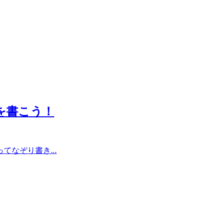
紙を書こう！
なぞり書き...