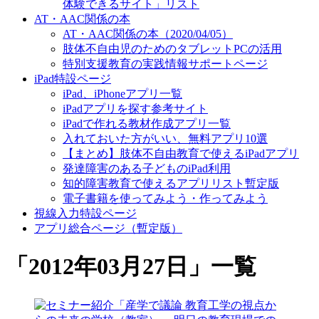
体験できるサイト」リスト
AT・AAC関係の本
AT・AAC関係の本（2020/04/05）
肢体不自由児のためのタブレットPCの活用
特別支援教育の実践情報サポートページ
iPad特設ページ
iPad、iPhoneアプリ一覧
iPadアプリを探す参考サイト
iPadで作れる教材作成アプリ一覧
入れておいた方がいい、無料アプリ10選
【まとめ】肢体不自由教育で使えるiPadアプリ
発達障害のある子どものiPad利用
知的障害教育で使えるアプリリスト暫定版
電子書籍を使ってみよう・作ってみよう
視線入力特設ページ
アプリ総合ページ（暫定版）
「
2012年03月27日
」
一覧