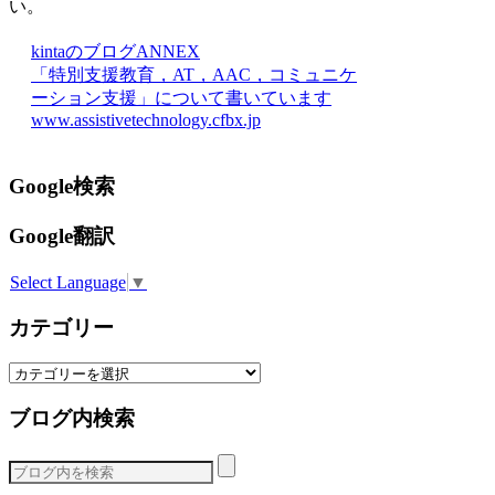
い。
kintaのブログANNEX
「特別支援教育，AT，AAC，コミュニケ
ーション支援」について書いています
www.assistivetechnology.cfbx.jp
Google検索
Google翻訳
Select Language
▼
カテゴリー
カ
テ
ブログ内検索
ゴ
リ
ー