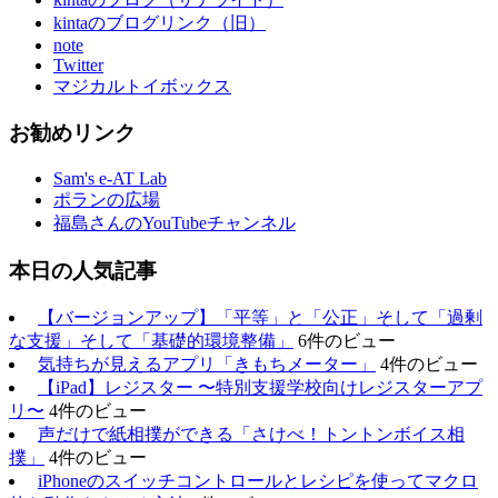
kintaのブログリンク（旧）
note
Twitter
マジカルトイボックス
お勧めリンク
Sam's e-AT Lab
ポランの広場
福島さんのYouTubeチャンネル
本日の人気記事
【バージョンアップ】「平等」と「公正」そして「過剰
な支援」そして「基礎的環境整備」
6件のビュー
気持ちが見えるアプリ「きもちメーター」
4件のビュー
【iPad】レジスター 〜特別支援学校向けレジスターアプ
リ〜
4件のビュー
声だけで紙相撲ができる「さけべ！トントンボイス相
撲」
4件のビュー
iPhoneのスイッチコントロールとレシピを使ってマクロ