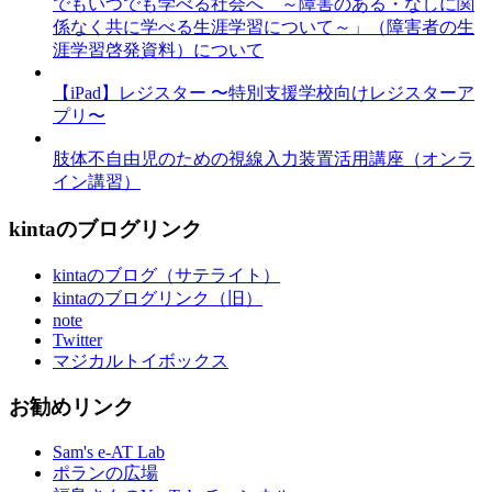
でもいつでも学べる社会へ ～障害のある・なしに関
係なく共に学べる生涯学習について～」（障害者の生
涯学習啓発資料）について
【iPad】レジスター 〜特別支援学校向けレジスターア
プリ〜
肢体不自由児のための視線入力装置活用講座（オンラ
イン講習）
kintaのブログリンク
kintaのブログ（サテライト）
kintaのブログリンク（旧）
note
Twitter
マジカルトイボックス
お勧めリンク
Sam's e-AT Lab
ポランの広場