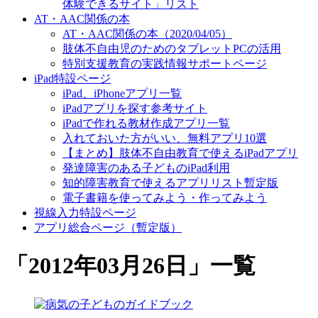
体験できるサイト」リスト
AT・AAC関係の本
AT・AAC関係の本（2020/04/05）
肢体不自由児のためのタブレットPCの活用
特別支援教育の実践情報サポートページ
iPad特設ページ
iPad、iPhoneアプリ一覧
iPadアプリを探す参考サイト
iPadで作れる教材作成アプリ一覧
入れておいた方がいい、無料アプリ10選
【まとめ】肢体不自由教育で使えるiPadアプリ
発達障害のある子どものiPad利用
知的障害教育で使えるアプリリスト暫定版
電子書籍を使ってみよう・作ってみよう
視線入力特設ページ
アプリ総合ページ（暫定版）
「
2012年03月26日
」
一覧