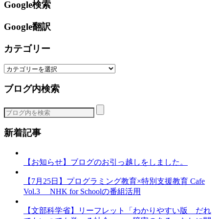
Google検索
Google翻訳
カテゴリー
カ
テ
ブログ内検索
ゴ
リ
ー
新着記事
【お知らせ】ブログのお引っ越しをしました。
【7月25日】プログラミング教育×特別支援教育 Cafe
Vol.3 NHK for Schoolの番組活用
【文部科学省】リーフレット「わかりやすい版 だれ