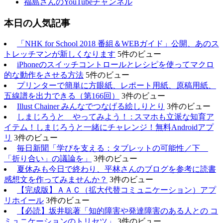
福島さんのYouTubeチャンネル
本日の人気記事
「NHK for School 2018 番組＆WEBガイド」公開、あのス
トレッチマンが新しくなります
5件のビュー
iPhoneのスイッチコントロールとレシピを使ってマクロ
的な動作をさせる方法
5件のビュー
プリンターで簡単に方眼紙、レポート用紙、原稿用紙、
五線譜を出力できる（第166回）
3件のビュー
Illust Chainer みんなでつなげる絵しりとり
3件のビュー
しまじろうと やってみよう！ : スマホも立派な知育ア
イテム！しまじろうと一緒にチャレンジ！無料Androidアプ
リ
3件のビュー
毎日新聞「学びを支える：タブレットの可能性／下
「折り合い」の議論を」
3件のビュー
夏休みも今日で終わり、平林さんのブログを参考に読書
感想文を作ってみませんか？
3件のビュー
【完成版】ＡＡＣ（拡大代替コミュニケーション）アプ
リホイール
3件のビュー
【必読】坂井聡著「知的障害や発達障害のある人との コ
ミュニケーションのトリセツ」
3件のビュー