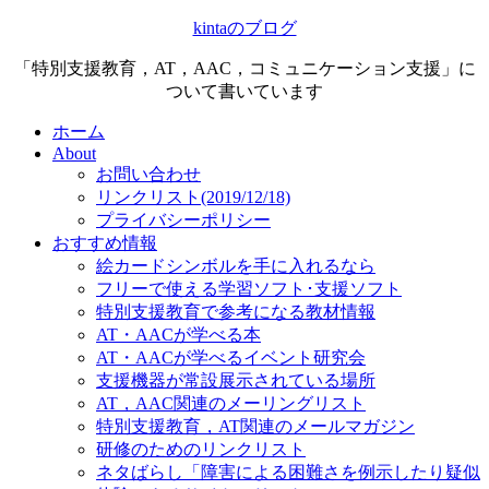
kintaのブログ
「特別支援教育，AT，AAC，コミュニケーション支援」に
ついて書いています
ホーム
About
お問い合わせ
リンクリスト(2019/12/18)
プライバシーポリシー
おすすめ情報
絵カードシンボルを手に入れるなら
フリーで使える学習ソフト･支援ソフト
特別支援教育で参考になる教材情報
AT・AACが学べる本
AT・AACが学べるイベント研究会
支援機器が常設展示されている場所
AT，AAC関連のメーリングリスト
特別支援教育，AT関連のメールマガジン
研修のためのリンクリスト
ネタばらし「障害による困難さを例示したり疑似