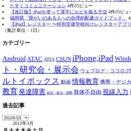
たすくコミュニケーション
4件のビュー
【改訂版】iPadを使って漢字にルビを振る方法
4件のビュ
福岡県「障がいのある人への合理的配慮ガイドブック」
【iPad】レジスター 〜特別支援学校向けレジスターアプ
（集計単位：1日）
カテゴリー
iPhone,iPad
Android
Wind
ATAC
CSUN
ATIA
ト・研究会・展示会
ウェブログ・ココログ
ルトイボックス
情報教育
携帯・デジ
動画
教育
発達障害
視線入力
肢体不自由
経済・政治・国際
過去記事
過
2012年3月
去
記
月
火
水
木
金
土
日