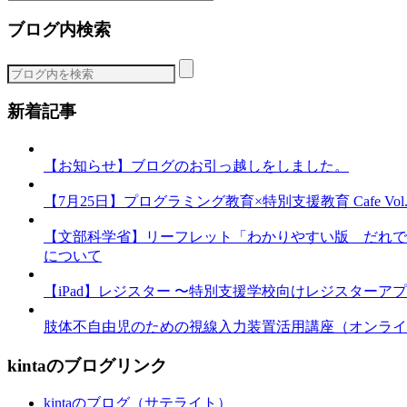
テ
ブログ内検索
ゴ
リ
ー
新着記事
【お知らせ】ブログのお引っ越しをしました。
【7月25日】プログラミング教育×特別支援教育 Cafe Vol.3 
【文部科学省】リーフレット「わかりやすい版 だれで
について
【iPad】レジスター 〜特別支援学校向けレジスターア
肢体不自由児のための視線入力装置活用講座（オンライ
kintaのブログリンク
kintaのブログ（サテライト）