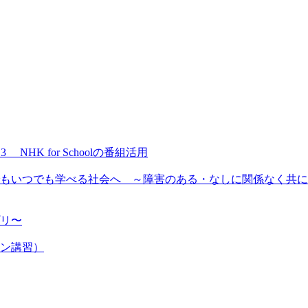
NHK for Schoolの番組活用
もいつでも学べる社会へ ～障害のある・なしに関係なく共に
プリ〜
ン講習）