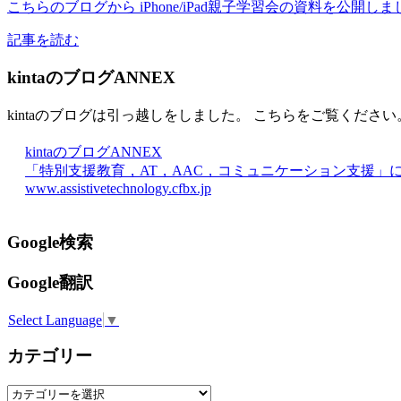
こちらのブログから iPhone/iPad親子学習会の資料を公開
記事を読む
kintaのブログANNEX
kintaのブログは引っ越しをしました。 こちらをご覧ください
kintaのブログANNEX
「特別支援教育，AT，AAC，コミュニケーション支援」
www.assistivetechnology.cfbx.jp
Google検索
Google翻訳
Select Language
▼
カテゴリー
カ