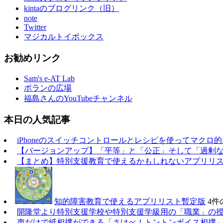
kintaのブログリンク（旧）
note
Twitter
マジカルトイボックス
お勧めリンク
Sam's e-AT Lab
ポランの広場
福島さんのYouTubeチャンネル
本日の人気記事
iPhoneのスイッチコントロールとレシピを使ってマクロ
【バージョンアップ】「平等」と「公正」そして「過剰
【まとめ】特別支援教育で使えるかもしれないアプリリスト（20
知的障害教育で使えるアプリリスト暫定版
4件
開隆堂より特別支援学校や特別支援学級用の「職業」の
声だけで紙相撲ができる「さけべ！トントンボイス相撲