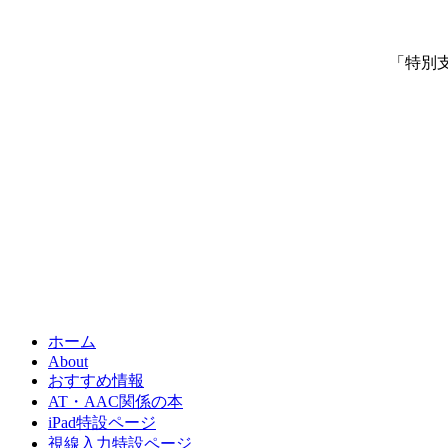
「特別
ホーム
About
おすすめ情報
AT・AAC関係の本
iPad特設ページ
視線入力特設ページ