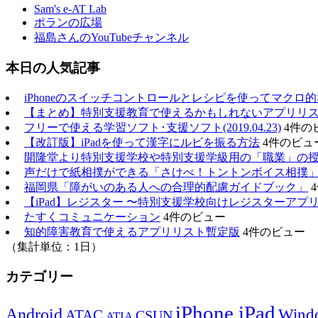
Sam's e-AT Lab
ポランの広場
福島さんのYouTubeチャンネル
本日の人気記事
iPhoneのスイッチコントロールとレシピを使ってマクロ
【まとめ】特別支援教育で使えるかもしれないアプリリスト（20
フリーで使える学習ソフト･支援ソフト(2019.04.23)
4件の
【改訂版】iPadを使って漢字にルビを振る方法
4件のビュ
開隆堂より特別支援学校や特別支援学級用の「職業」の
声だけで紙相撲ができる「さけべ！トントンボイス相撲
福岡県「障がいのある人への合理的配慮ガイドブック」
【iPad】レジスター 〜特別支援学校向けレジスターアプ
たすくコミュニケーション
4件のビュー
知的障害教育で使えるアプリリスト暫定版
4件のビュー
（集計単位：1日）
カテゴリー
iPhone,iPad
Android
Wind
ATAC
CSUN
ATIA