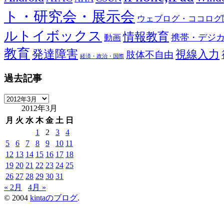
ト・研究会・展示会
ウェブログ・ココログ
ルトイボックス
情報教育
携帯・デジ
動画
教育
発達障害
視線入力
肢体不自由
経済・政治・国際
過去記事
過
2012年3月
去
記
月
火
水
木
金
土
日
事
1
2
3
4
5
6
7
8
9
10
11
12
13
14
15
16
17
18
19
20
21
22
23
24
25
26
27
28
29
30
31
« 2月
4月 »
© 2004
kintaのブログ
.