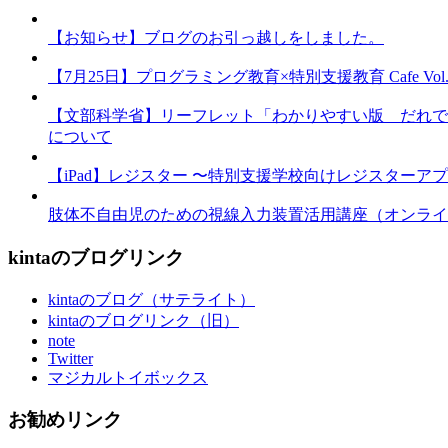
【お知らせ】ブログのお引っ越しをしました。
【7月25日】プログラミング教育×特別支援教育 Cafe Vol.3 
【文部科学省】リーフレット「わかりやすい版 だれで
について
【iPad】レジスター 〜特別支援学校向けレジスターア
肢体不自由児のための視線入力装置活用講座（オンライ
kintaのブログリンク
kintaのブログ（サテライト）
kintaのブログリンク（旧）
note
Twitter
マジカルトイボックス
お勧めリンク