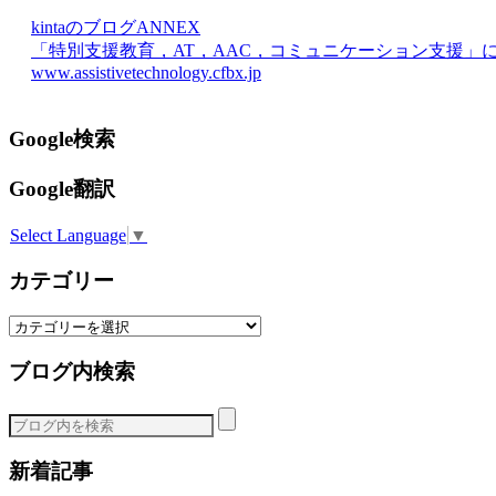
kintaのブログANNEX
「特別支援教育，AT，AAC，コミュニケーション支援」
www.assistivetechnology.cfbx.jp
Google検索
Google翻訳
Select Language
▼
カテゴリー
カ
テ
ブログ内検索
ゴ
リ
ー
新着記事