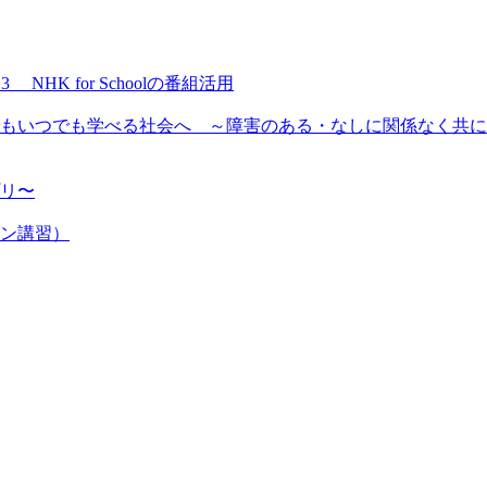
NHK for Schoolの番組活用
もいつでも学べる社会へ ～障害のある・なしに関係なく共に
プリ〜
ン講習）