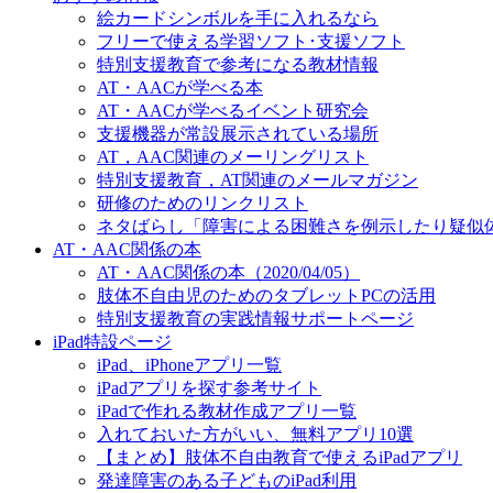
絵カードシンボルを手に入れるなら
フリーで使える学習ソフト･支援ソフト
特別支援教育で参考になる教材情報
AT・AACが学べる本
AT・AACが学べるイベント研究会
支援機器が常設展示されている場所
AT，AAC関連のメーリングリスト
特別支援教育，AT関連のメールマガジン
研修のためのリンクリスト
ネタばらし「障害による困難さを例示したり疑似
AT・AAC関係の本
AT・AAC関係の本（2020/04/05）
肢体不自由児のためのタブレットPCの活用
特別支援教育の実践情報サポートページ
iPad特設ページ
iPad、iPhoneアプリ一覧
iPadアプリを探す参考サイト
iPadで作れる教材作成アプリ一覧
入れておいた方がいい、無料アプリ10選
【まとめ】肢体不自由教育で使えるiPadアプリ
発達障害のある子どものiPad利用