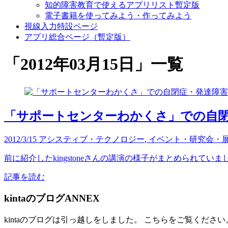
知的障害教育で使えるアプリリスト暫定版
電子書籍を使ってみよう・作ってみよう
視線入力特設ページ
アプリ総合ページ（暫定版）
「
2012年03月15日
」
一覧
「サポートセンターわかくさ」での自
2012/3/15
アシスティブ・テクノロジー
,
イベント・研究会・
前に紹介したkingstoneさんの講演の様子がまとめられてい
記事を読む
kintaのブログANNEX
kintaのブログは引っ越しをしました。 こちらをご覧ください