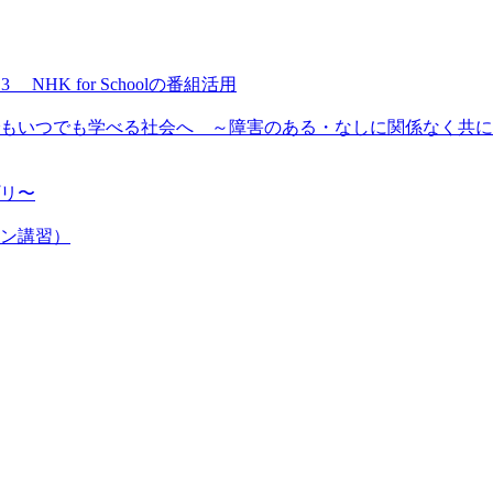
NHK for Schoolの番組活用
もいつでも学べる社会へ ～障害のある・なしに関係なく共に
プリ〜
ン講習）