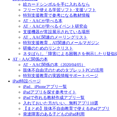
絵カードシンボルを手に入れるなら
フリーで使える学習ソフト･支援ソフト
特別支援教育で参考になる教材情報
AT・AACが学べる本
AT・AACが学べるイベント研究会
支援機器が常設展示されている場所
AT，AAC関連のメーリングリスト
特別支援教育，AT関連のメールマガジン
研修のためのリンクリスト
ネタばらし「障害による困難さを例示したり疑似
AT・AAC関係の本
AT・AAC関係の本（2020/04/05）
肢体不自由児のためのタブレットPCの活用
特別支援教育の実践情報サポートページ
iPad特設ページ
iPad、iPhoneアプリ一覧
iPadアプリを探す参考サイト
iPadで作れる教材作成アプリ一覧
入れておいた方がいい、無料アプリ10選
【まとめ】肢体不自由教育で使えるiPadアプリ
発達障害のある子どものiPad利用