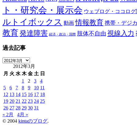
ト・研究会・展示会
ウェブログ・ココログ
ルトイボックス
情報教育
携帯・デジ
動画
教育
発達障害
視線入力
肢体不自由
経済・政治・国際
過去記事
過
2012年3月
去
記
月
火
水
木
金
土
日
事
1
2
3
4
5
6
7
8
9
10
11
12
13
14
15
16
17
18
19
20
21
22
23
24
25
26
27
28
29
30
31
« 2月
4月 »
© 2004
kintaのブログ
.