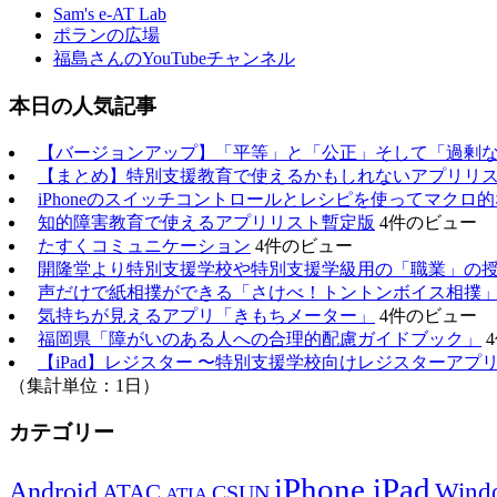
Sam's e-AT Lab
ポランの広場
福島さんのYouTubeチャンネル
本日の人気記事
【バージョンアップ】「平等」と「公正」そして「過剰
【まとめ】特別支援教育で使えるかもしれないアプリリスト（20
iPhoneのスイッチコントロールとレシピを使ってマクロ
知的障害教育で使えるアプリリスト暫定版
4件のビュー
たすくコミュニケーション
4件のビュー
開隆堂より特別支援学校や特別支援学級用の「職業」の
声だけで紙相撲ができる「さけべ！トントンボイス相撲
気持ちが見えるアプリ「きもちメーター」
4件のビュー
福岡県「障がいのある人への合理的配慮ガイドブック」
【iPad】レジスター 〜特別支援学校向けレジスターアプ
（集計単位：1日）
カテゴリー
iPhone,iPad
Android
Wind
ATAC
CSUN
ATIA