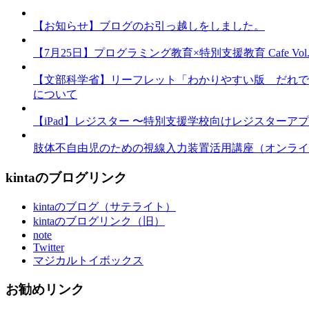
【お知らせ】ブログのお引っ越しをしました。
【7月25日】プログラミング教育×特別支援教育 Cafe Vol.3 
【文部科学省】リーフレット「わかりやすい版 だれで
について
【iPad】レジスター 〜特別支援学校向けレジスターア
肢体不自由児のための視線入力装置活用講座（オンライ
kintaのブログリンク
kintaのブログ（サテライト）
kintaのブログリンク（旧）
note
Twitter
マジカルトイボックス
お勧めリンク