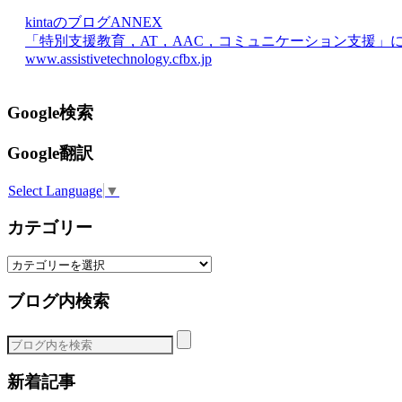
kintaのブログANNEX
「特別支援教育，AT，AAC，コミュニケーション支援」
www.assistivetechnology.cfbx.jp
Google検索
Google翻訳
Select Language
▼
カテゴリー
カ
テ
ブログ内検索
ゴ
リ
ー
新着記事