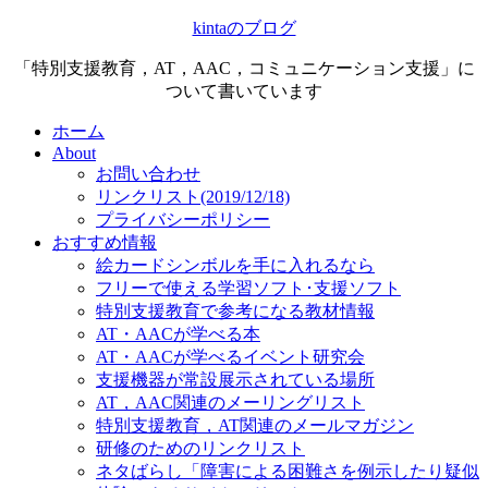
kintaのブログ
「特別支援教育，AT，AAC，コミュニケーション支援」に
ついて書いています
ホーム
About
お問い合わせ
リンクリスト(2019/12/18)
プライバシーポリシー
おすすめ情報
絵カードシンボルを手に入れるなら
フリーで使える学習ソフト･支援ソフト
特別支援教育で参考になる教材情報
AT・AACが学べる本
AT・AACが学べるイベント研究会
支援機器が常設展示されている場所
AT，AAC関連のメーリングリスト
特別支援教育，AT関連のメールマガジン
研修のためのリンクリスト
ネタばらし「障害による困難さを例示したり疑似