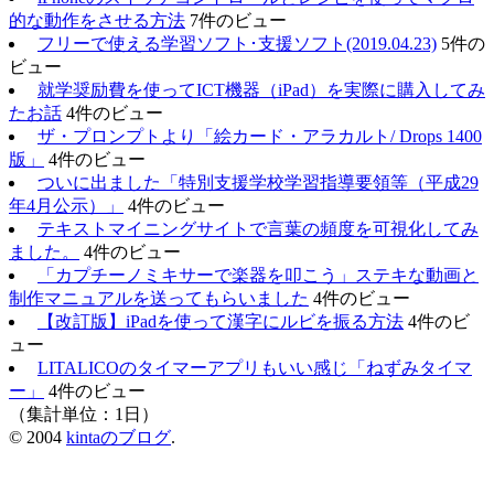
的な動作をさせる方法
7件のビュー
フリーで使える学習ソフト･支援ソフト(2019.04.23)
5件の
ビュー
就学奨励費を使ってICT機器（iPad）を実際に購入してみ
たお話
4件のビュー
ザ・プロンプトより「絵カード・アラカルト/ Drops 1400
版」
4件のビュー
ついに出ました「特別支援学校学習指導要領等（平成29
年4月公示）」
4件のビュー
テキストマイニングサイトで言葉の頻度を可視化してみ
ました。
4件のビュー
「カプチーノミキサーで楽器を叩こう」ステキな動画と
制作マニュアルを送ってもらいました
4件のビュー
【改訂版】iPadを使って漢字にルビを振る方法
4件のビ
ュー
LITALICOのタイマーアプリもいい感じ「ねずみタイマ
ー」
4件のビュー
（集計単位：1日）
© 2004
kintaのブログ
.