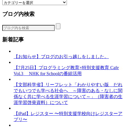
カ
テ
ブログ内検索
ゴ
リ
ー
新着記事
【お知らせ】ブログのお引っ越しをしました。
【7月25日】プログラミング教育×特別支援教育 Cafe
Vol.3 NHK for Schoolの番組活用
【文部科学省】リーフレット「わかりやすい版 だれ
でもいつでも学べる社会へ ～障害のある・なしに関
係なく共に学べる生涯学習について～」（障害者の生
涯学習啓発資料）について
【iPad】レジスター 〜特別支援学校向けレジスターア
プリ〜