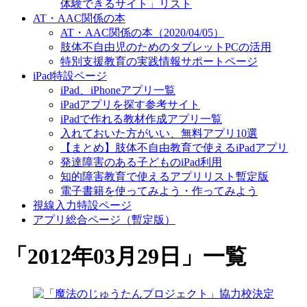
体験できるサイト」リスト
AT・AAC関係の本
AT・AAC関係の本（2020/04/05）
肢体不自由児のためのタブレットPCの活用
特別支援教育の実践情報サポートページ
iPad特設ページ
iPad、iPhoneアプリ一覧
iPadアプリを探す参考サイト
iPadで作れる教材作成アプリ一覧
入れておいた方がいい、無料アプリ10選
【まとめ】肢体不自由教育で使えるiPadアプリ
発達障害のある子どものiPad利用
知的障害教育で使えるアプリリスト暫定版
電子書籍を使ってみよう・作ってみよう
視線入力特設ページ
アプリ総合ページ（暫定版）
「
2012年03月29日
」
一覧