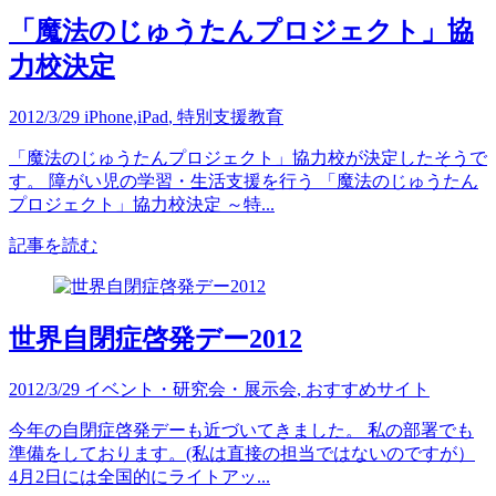
「魔法のじゅうたんプロジェクト」協
力校決定
2012/3/29
iPhone,iPad
,
特別支援教育
「魔法のじゅうたんプロジェクト」協力校が決定したそうで
す。 障がい児の学習・生活支援を行う 「魔法のじゅうたん
プロジェクト」協力校決定 ～特...
記事を読む
世界自閉症啓発デー2012
2012/3/29
イベント・研究会・展示会
,
おすすめサイト
今年の自閉症啓発デーも近づいてきました。 私の部署でも
準備をしております。(私は直接の担当ではないのですが）
4月2日には全国的にライトアッ...