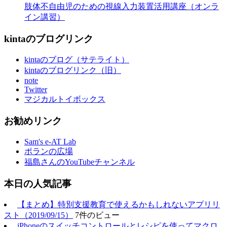
肢体不自由児のための視線入力装置活用講座（オンラ
イン講習）
kintaのブログリンク
kintaのブログ（サテライト）
kintaのブログリンク（旧）
note
Twitter
マジカルトイボックス
お勧めリンク
Sam's e-AT Lab
ポランの広場
福島さんのYouTubeチャンネル
本日の人気記事
【まとめ】特別支援教育で使えるかもしれないアプリリ
スト（2019/09/15）
7件のビュー
iPhoneのスイッチコントロールとレシピを使ってマクロ