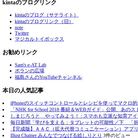
kintaのブログリンク
kintaのブログ（サテライト）
kintaのブログリンク（旧）
note
Twitter
マジカルトイボックス
お勧めリンク
Sam's e-AT Lab
ポランの広場
福島さんのYouTubeチャンネル
本日の人気記事
iPhoneのスイッチコントロールとレシピを使ってマクロ
「NHK for School 2018 番組＆WEBガイド」公開
しまじろうと やってみよう！ : スマホも立派な知育アイ
毎日新聞「学びを支える：タブレットの可能性／下 「
【完成版】ＡＡＣ（拡大代替コミュニケーション）アプ
Illust Chainer みんなでつなげる絵しりとり
3件のビュー