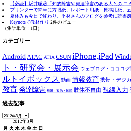
【必読】坂井聡著「知的障害や発達障害のある人との コ
プリンターで簡単に方眼紙、レポート用紙、原稿用紙、五
夏休みも今日で終わり、平林さんのブログを参考に読書
Keynoteで教材作り
2件のビュー
（集計単位：1日）
カテゴリー
iPhone,iPad
Android
Wind
ATAC
CSUN
ATIA
ト・研究会・展示会
ウェブログ・ココログ
ルトイボックス
情報教育
携帯・デジ
動画
教育
発達障害
視線入力
肢体不自由
経済・政治・国際
過去記事
過
2012年3月
去
記
月
火
水
木
金
土
日