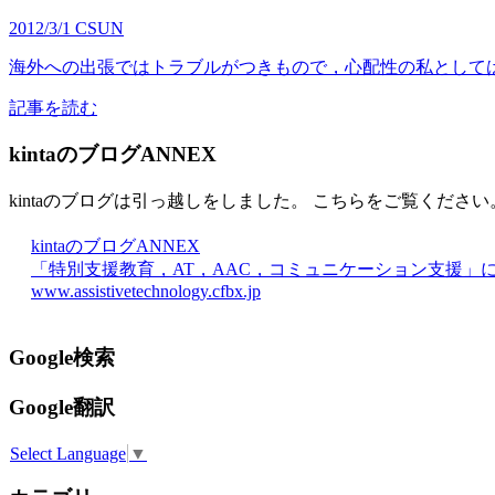
2012/3/1
CSUN
海外への出張ではトラブルがつきもので，心配性の私としては，
記事を読む
kintaのブログANNEX
kintaのブログは引っ越しをしました。 こちらをご覧ください
kintaのブログANNEX
「特別支援教育，AT，AAC，コミュニケーション支援」
www.assistivetechnology.cfbx.jp
Google検索
Google翻訳
Select Language
▼