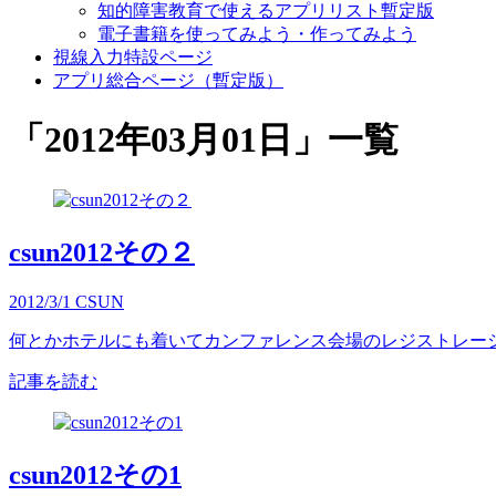
知的障害教育で使えるアプリリスト暫定版
電子書籍を使ってみよう・作ってみよう
視線入力特設ページ
アプリ総合ページ（暫定版）
「
2012年03月01日
」
一覧
csun2012その２
2012/3/1
CSUN
何とかホテルにも着いてカンファレンス会場のレジストレーションを
記事を読む
csun2012その1