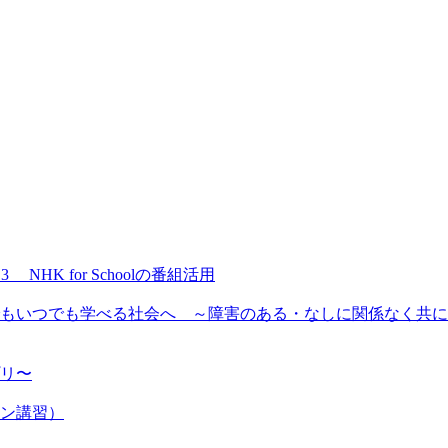
NHK for Schoolの番組活用
もいつでも学べる社会へ ～障害のある・なしに関係なく共に
プリ〜
ン講習）