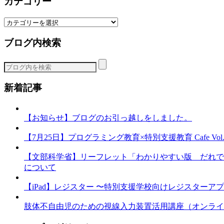
カテゴリー
カ
テ
ブログ内検索
ゴ
リ
ー
新着記事
【お知らせ】ブログのお引っ越しをしました。
【7月25日】プログラミング教育×特別支援教育 Cafe Vol.3 
【文部科学省】リーフレット「わかりやすい版 だれで
について
【iPad】レジスター 〜特別支援学校向けレジスターア
肢体不自由児のための視線入力装置活用講座（オンライ