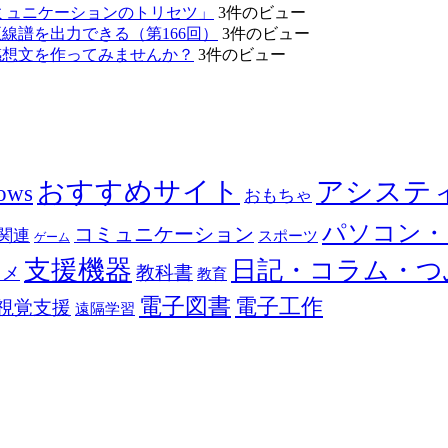
ミュニケーションのトリセツ」
3件のビュー
線譜を出力できる（第166回）
3件のビュー
感想文を作ってみませんか？
3件のビュー
おすすめサイト
アシステ
ows
おもちゃ
パソコン・
コミュニケーション
関連
スポーツ
ゲーム
支援機器
日記・コラム・つ
教科書
カメ
教育
電子図書
電子工作
視覚支援
遠隔学習