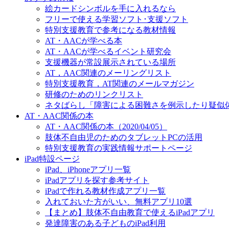
絵カードシンボルを手に入れるなら
フリーで使える学習ソフト･支援ソフト
特別支援教育で参考になる教材情報
AT・AACが学べる本
AT・AACが学べるイベント研究会
支援機器が常設展示されている場所
AT，AAC関連のメーリングリスト
特別支援教育，AT関連のメールマガジン
研修のためのリンクリスト
ネタばらし「障害による困難さを例示したり疑似
AT・AAC関係の本
AT・AAC関係の本（2020/04/05）
肢体不自由児のためのタブレットPCの活用
特別支援教育の実践情報サポートページ
iPad特設ページ
iPad、iPhoneアプリ一覧
iPadアプリを探す参考サイト
iPadで作れる教材作成アプリ一覧
入れておいた方がいい、無料アプリ10選
【まとめ】肢体不自由教育で使えるiPadアプリ
発達障害のある子どものiPad利用