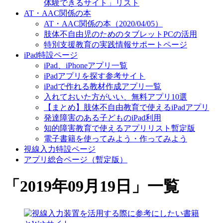
体験できるサイト」リスト
AT・AAC関係の本
AT・AAC関係の本（2020/04/05）
肢体不自由児のためのタブレットPCの活用
特別支援教育の実践情報サポートページ
iPad特設ページ
iPad、iPhoneアプリ一覧
iPadアプリを探す参考サイト
iPadで作れる教材作成アプリ一覧
入れておいた方がいい、無料アプリ10選
【まとめ】肢体不自由教育で使えるiPadアプリ
発達障害のある子どものiPad利用
知的障害教育で使えるアプリリスト暫定版
電子書籍を使ってみよう・作ってみよう
視線入力特設ページ
アプリ総合ページ（暫定版）
「
2019年09月19日
」
一覧