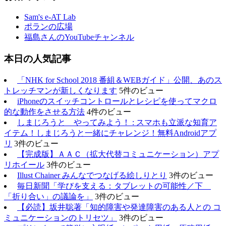
Sam's e-AT Lab
ポランの広場
福島さんのYouTubeチャンネル
本日の人気記事
「NHK for School 2018 番組＆WEBガイド」公開、あのス
トレッチマンが新しくなります
5件のビュー
iPhoneのスイッチコントロールとレシピを使ってマクロ
的な動作をさせる方法
4件のビュー
しまじろうと やってみよう！ : スマホも立派な知育ア
イテム！しまじろうと一緒にチャレンジ！無料Androidアプ
リ
3件のビュー
【完成版】ＡＡＣ（拡大代替コミュニケーション）アプ
リホイール
3件のビュー
Illust Chainer みんなでつなげる絵しりとり
3件のビュー
毎日新聞「学びを支える：タブレットの可能性／下
「折り合い」の議論を」
3件のビュー
【必読】坂井聡著「知的障害や発達障害のある人との コ
ミュニケーションのトリセツ」
3件のビュー