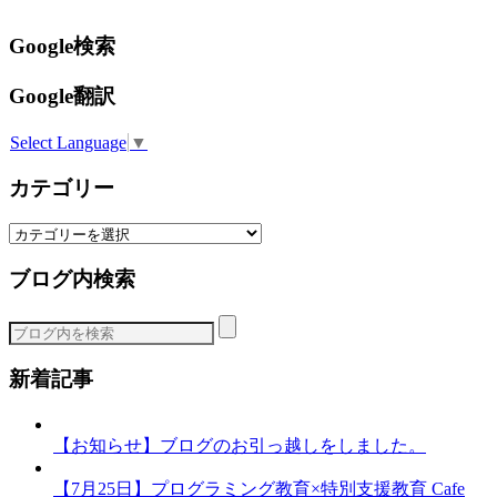
Google検索
Google翻訳
Select Language
▼
カテゴリー
カ
テ
ブログ内検索
ゴ
リ
ー
新着記事
【お知らせ】ブログのお引っ越しをしました。
【7月25日】プログラミング教育×特別支援教育 Cafe