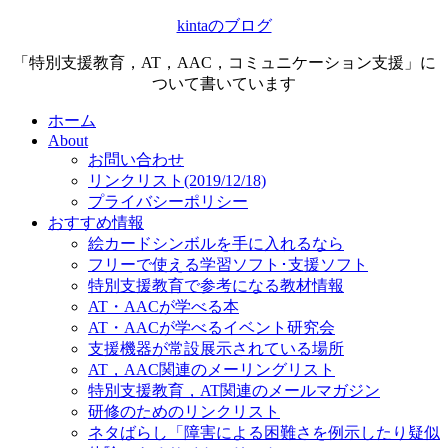
kintaのブログ
「特別支援教育，AT，AAC，コミュニケーション支援」に
ついて書いています
ホーム
About
お問い合わせ
リンクリスト(2019/12/18)
プライバシーポリシー
おすすめ情報
絵カードシンボルを手に入れるなら
フリーで使える学習ソフト･支援ソフト
特別支援教育で参考になる教材情報
AT・AACが学べる本
AT・AACが学べるイベント研究会
支援機器が常設展示されている場所
AT，AAC関連のメーリングリスト
特別支援教育，AT関連のメールマガジン
研修のためのリンクリスト
ネタばらし「障害による困難さを例示したり疑似