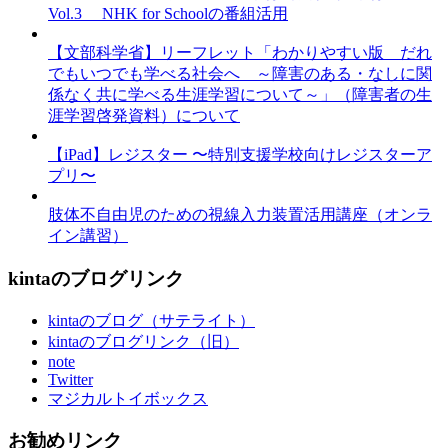
Vol.3 NHK for Schoolの番組活用
【文部科学省】リーフレット「わかりやすい版 だれ
でもいつでも学べる社会へ ～障害のある・なしに関
係なく共に学べる生涯学習について～」（障害者の生
涯学習啓発資料）について
【iPad】レジスター 〜特別支援学校向けレジスターア
プリ〜
肢体不自由児のための視線入力装置活用講座（オンラ
イン講習）
kintaのブログリンク
kintaのブログ（サテライト）
kintaのブログリンク（旧）
note
Twitter
マジカルトイボックス
お勧めリンク