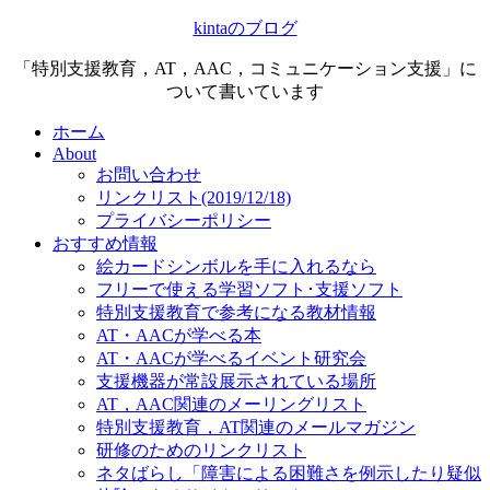
kintaのブログ
「特別支援教育，AT，AAC，コミュニケーション支援」に
ついて書いています
ホーム
About
お問い合わせ
リンクリスト(2019/12/18)
プライバシーポリシー
おすすめ情報
絵カードシンボルを手に入れるなら
フリーで使える学習ソフト･支援ソフト
特別支援教育で参考になる教材情報
AT・AACが学べる本
AT・AACが学べるイベント研究会
支援機器が常設展示されている場所
AT，AAC関連のメーリングリスト
特別支援教育，AT関連のメールマガジン
研修のためのリンクリスト
ネタばらし「障害による困難さを例示したり疑似