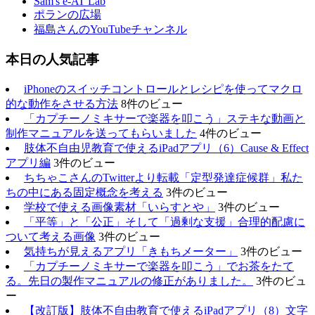
Sam's e-AT Lab
ポランの広場
福島さんのYouTubeチャンネル
本日の人気記事
iPhoneのスイッチコントロールとレシピを使ってマクロ
的な動作をさせる方法
8件のビュー
「カプチーノミキサーで楽器を叩こう」ステキな動画と
制作マニュアルを送ってもらいました
4件のビュー
肢体不自由児教育で使えるiPadアプリ（6）Cause & Effect
アプリ編
3件のビュー
ちちゃこさんのTwitterより転載「定型発達症候群」私た
ちの中にある固定概念を考える
3件のビュー
学校で使える画像素材「いらすとや」
3件のビュー
「平等」と「公正」そして「過剰な支援」合理的配慮に
ついて考える画像
3件のビュー
気持ちが見えるアプリ「きもちメーター」
3件のビュー
「カプチーノミキサーで楽器を叩こう」でお茶をたて
る。先日の製作マニュアルの修正がありました。
3件のビュ
ー
【改訂版】肢体不自由教育で使えるiPadアプリ（8）文字