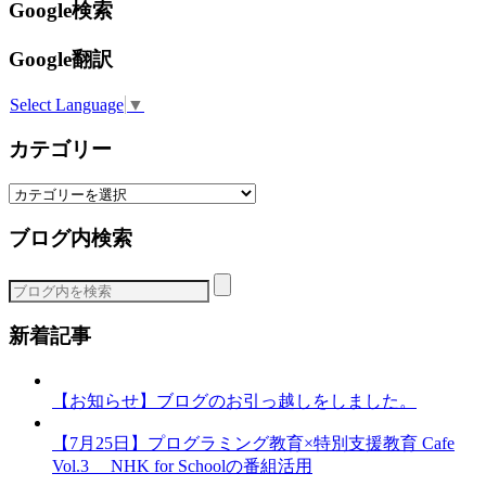
Google検索
Google翻訳
Select Language
▼
カテゴリー
カ
テ
ブログ内検索
ゴ
リ
ー
新着記事
【お知らせ】ブログのお引っ越しをしました。
【7月25日】プログラミング教育×特別支援教育 Cafe
Vol.3 NHK for Schoolの番組活用