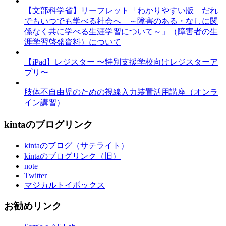
【文部科学省】リーフレット「わかりやすい版 だれ
でもいつでも学べる社会へ ～障害のある・なしに関
係なく共に学べる生涯学習について～」（障害者の生
涯学習啓発資料）について
【iPad】レジスター 〜特別支援学校向けレジスターア
プリ〜
肢体不自由児のための視線入力装置活用講座（オンラ
イン講習）
kintaのブログリンク
kintaのブログ（サテライト）
kintaのブログリンク（旧）
note
Twitter
マジカルトイボックス
お勧めリンク