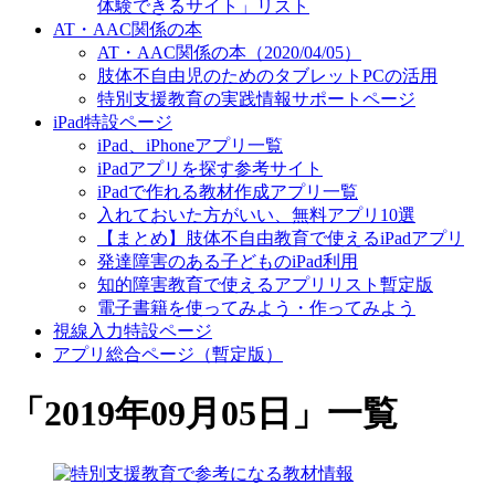
体験できるサイト」リスト
AT・AAC関係の本
AT・AAC関係の本（2020/04/05）
肢体不自由児のためのタブレットPCの活用
特別支援教育の実践情報サポートページ
iPad特設ページ
iPad、iPhoneアプリ一覧
iPadアプリを探す参考サイト
iPadで作れる教材作成アプリ一覧
入れておいた方がいい、無料アプリ10選
【まとめ】肢体不自由教育で使えるiPadアプリ
発達障害のある子どものiPad利用
知的障害教育で使えるアプリリスト暫定版
電子書籍を使ってみよう・作ってみよう
視線入力特設ページ
アプリ総合ページ（暫定版）
「
2019年09月05日
」
一覧