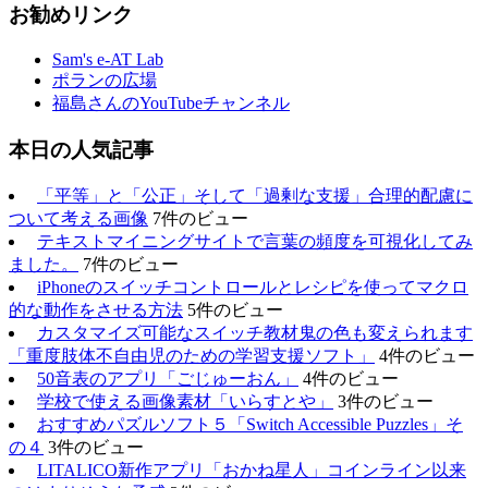
お勧めリンク
Sam's e-AT Lab
ポランの広場
福島さんのYouTubeチャンネル
本日の人気記事
「平等」と「公正」そして「過剰な支援」合理的配慮に
ついて考える画像
7件のビュー
テキストマイニングサイトで言葉の頻度を可視化してみ
ました。
7件のビュー
iPhoneのスイッチコントロールとレシピを使ってマクロ
的な動作をさせる方法
5件のビュー
カスタマイズ可能なスイッチ教材鬼の色も変えられます
「重度肢体不自由児のための学習支援ソフト」
4件のビュー
50音表のアプリ「ごじゅーおん」
4件のビュー
学校で使える画像素材「いらすとや」
3件のビュー
おすすめパズルソフト５「Switch Accessible Puzzles」そ
の４
3件のビュー
LITALICO新作アプリ「おかね星人」コインライン以来