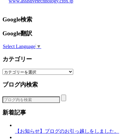
www.assistivetechnology.cfbx.jp
Google検索
Google翻訳
Select Language
▼
カテゴリー
カ
テ
ブログ内検索
ゴ
リ
ー
新着記事
【お知らせ】ブログのお引っ越しをしました。