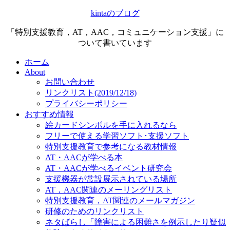
kintaのブログ
「特別支援教育，AT，AAC，コミュニケーション支援」に
ついて書いています
ホーム
About
お問い合わせ
リンクリスト(2019/12/18)
プライバシーポリシー
おすすめ情報
絵カードシンボルを手に入れるなら
フリーで使える学習ソフト･支援ソフト
特別支援教育で参考になる教材情報
AT・AACが学べる本
AT・AACが学べるイベント研究会
支援機器が常設展示されている場所
AT，AAC関連のメーリングリスト
特別支援教育，AT関連のメールマガジン
研修のためのリンクリスト
ネタばらし「障害による困難さを例示したり疑似