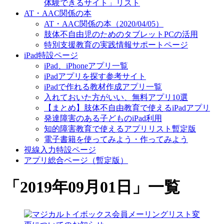
体験できるサイト」リスト
AT・AAC関係の本
AT・AAC関係の本（2020/04/05）
肢体不自由児のためのタブレットPCの活用
特別支援教育の実践情報サポートページ
iPad特設ページ
iPad、iPhoneアプリ一覧
iPadアプリを探す参考サイト
iPadで作れる教材作成アプリ一覧
入れておいた方がいい、無料アプリ10選
【まとめ】肢体不自由教育で使えるiPadアプリ
発達障害のある子どものiPad利用
知的障害教育で使えるアプリリスト暫定版
電子書籍を使ってみよう・作ってみよう
視線入力特設ページ
アプリ総合ページ（暫定版）
「
2019年09月01日
」
一覧