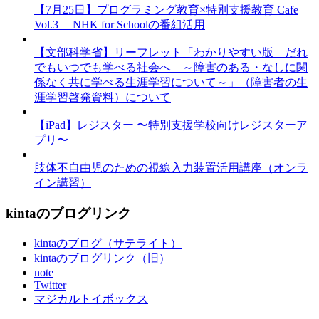
【7月25日】プログラミング教育×特別支援教育 Cafe
Vol.3 NHK for Schoolの番組活用
【文部科学省】リーフレット「わかりやすい版 だれ
でもいつでも学べる社会へ ～障害のある・なしに関
係なく共に学べる生涯学習について～」（障害者の生
涯学習啓発資料）について
【iPad】レジスター 〜特別支援学校向けレジスターア
プリ〜
肢体不自由児のための視線入力装置活用講座（オンラ
イン講習）
kintaのブログリンク
kintaのブログ（サテライト）
kintaのブログリンク（旧）
note
Twitter
マジカルトイボックス