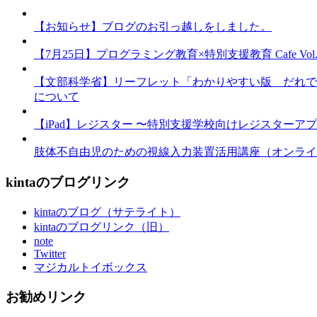
【お知らせ】ブログのお引っ越しをしました。
【7月25日】プログラミング教育×特別支援教育 Cafe Vol.3 
【文部科学省】リーフレット「わかりやすい版 だれで
について
【iPad】レジスター 〜特別支援学校向けレジスターア
肢体不自由児のための視線入力装置活用講座（オンライ
kintaのブログリンク
kintaのブログ（サテライト）
kintaのブログリンク（旧）
note
Twitter
マジカルトイボックス
お勧めリンク