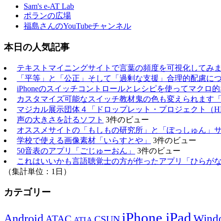
Sam's e-AT Lab
ポランの広場
福島さんのYouTubeチャンネル
本日の人気記事
テキストマイニングサイトで言葉の頻度を可視化してみ
「平等」と「公正」そして「過剰な支援」合理的配慮に
iPhoneのスイッチコントロールとレシピを使ってマクロ
カスタマイズ可能なスイッチ教材鬼の色も変えられます
マジカル展示団体４「ドロップレット・プロジェクト（H
声の大きさを計るソフト
3件のビュー
オススメサイトの「もしもの研究所」と「ぽっしゅん」
学校で使える画像素材「いらすとや」
3件のビュー
50音表のアプリ「ごじゅーおん」
3件のビュー
これはいいかも言語聴覚士の方が作ったアプリ「ひらが
（集計単位：1日）
カテゴリー
iPhone,iPad
Android
Wind
ATAC
CSUN
ATIA