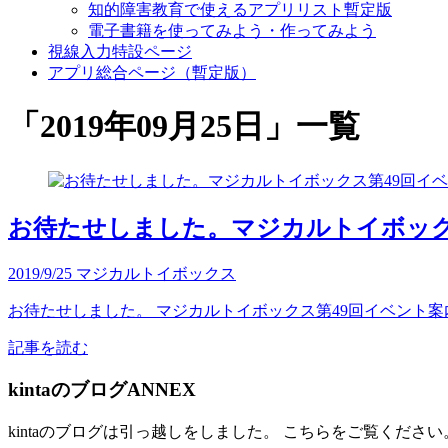
知的障害教育で使えるアプリリスト暫定版
電子書籍を使ってみよう・作ってみよう
視線入力特設ページ
アプリ総合ページ（暫定版）
「
2019年09月25日
」
一覧
お待たせしました。マジカルトイボック
2019/9/25
マジカルトイボックス
お待たせしました。 マジカルトイボックス第49回イベント案内です。 T
記事を読む
kintaのブログANNEX
kintaのブログは引っ越しをしました。 こちらをご覧ください