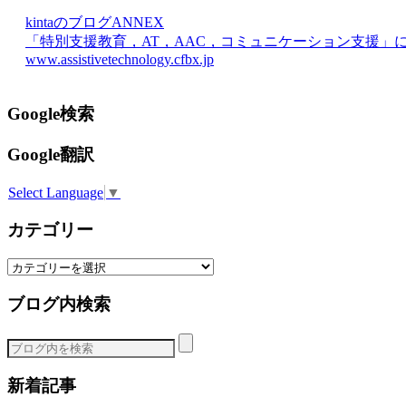
kintaのブログANNEX
「特別支援教育，AT，AAC，コミュニケーション支援」
www.assistivetechnology.cfbx.jp
Google検索
Google翻訳
Select Language
▼
カテゴリー
カ
テ
ブログ内検索
ゴ
リ
ー
新着記事