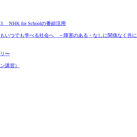
NHK for Schoolの番組活用
もいつでも学べる社会へ ～障害のある・なしに関係なく共に
プリ〜
ン講習）