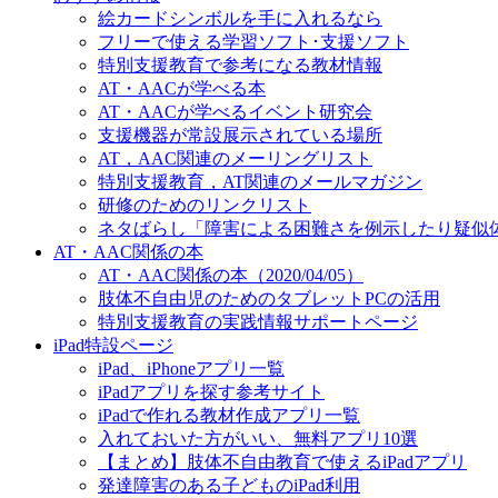
絵カードシンボルを手に入れるなら
フリーで使える学習ソフト･支援ソフト
特別支援教育で参考になる教材情報
AT・AACが学べる本
AT・AACが学べるイベント研究会
支援機器が常設展示されている場所
AT，AAC関連のメーリングリスト
特別支援教育，AT関連のメールマガジン
研修のためのリンクリスト
ネタばらし「障害による困難さを例示したり疑似
AT・AAC関係の本
AT・AAC関係の本（2020/04/05）
肢体不自由児のためのタブレットPCの活用
特別支援教育の実践情報サポートページ
iPad特設ページ
iPad、iPhoneアプリ一覧
iPadアプリを探す参考サイト
iPadで作れる教材作成アプリ一覧
入れておいた方がいい、無料アプリ10選
【まとめ】肢体不自由教育で使えるiPadアプリ
発達障害のある子どものiPad利用