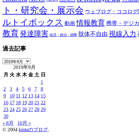
ト・研究会・展示会
ウェブログ・ココログ
ルトイボックス
情報教育
携帯・デジ
動画
教育
発達障害
視線入力
肢体不自由
経済・政治・国際
過去記事
過
2019年9月
去
記
月
火
水
木
金
土
日
事
1
2
3
4
5
6
7
8
9
10
11
12
13
14
15
16
17
18
19
20
21
22
23
24
25
26
27
28
29
30
« 8月
10月 »
© 2004
kintaのブログ
.