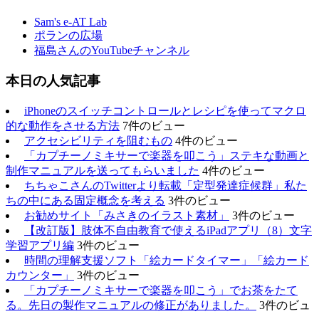
Sam's e-AT Lab
ポランの広場
福島さんのYouTubeチャンネル
本日の人気記事
iPhoneのスイッチコントロールとレシピを使ってマクロ
的な動作をさせる方法
7件のビュー
アクセシビリティを阻むもの
4件のビュー
「カプチーノミキサーで楽器を叩こう」ステキな動画と
制作マニュアルを送ってもらいました
4件のビュー
ちちゃこさんのTwitterより転載「定型発達症候群」私た
ちの中にある固定概念を考える
3件のビュー
お勧めサイト「みさきのイラスト素材」
3件のビュー
【改訂版】肢体不自由教育で使えるiPadアプリ（8）文字
学習アプリ編
3件のビュー
時間の理解支援ソフト「絵カードタイマー」「絵カード
カウンター」
3件のビュー
「カプチーノミキサーで楽器を叩こう」でお茶をたて
る。先日の製作マニュアルの修正がありました。
3件のビュ