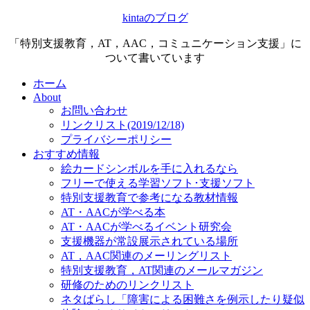
kintaのブログ
「特別支援教育，AT，AAC，コミュニケーション支援」に
ついて書いています
ホーム
About
お問い合わせ
リンクリスト(2019/12/18)
プライバシーポリシー
おすすめ情報
絵カードシンボルを手に入れるなら
フリーで使える学習ソフト･支援ソフト
特別支援教育で参考になる教材情報
AT・AACが学べる本
AT・AACが学べるイベント研究会
支援機器が常設展示されている場所
AT，AAC関連のメーリングリスト
特別支援教育，AT関連のメールマガジン
研修のためのリンクリスト
ネタばらし「障害による困難さを例示したり疑似