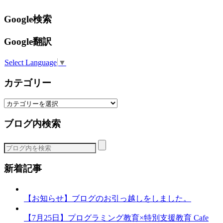
Google検索
Google翻訳
Select Language
▼
カテゴリー
カ
テ
ブログ内検索
ゴ
リ
ー
新着記事
【お知らせ】ブログのお引っ越しをしました。
【7月25日】プログラミング教育×特別支援教育 Cafe