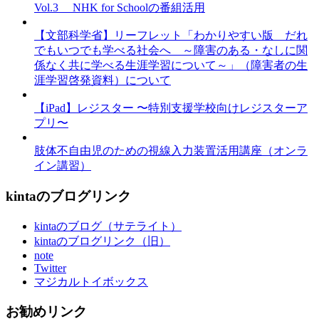
Vol.3 NHK for Schoolの番組活用
【文部科学省】リーフレット「わかりやすい版 だれ
でもいつでも学べる社会へ ～障害のある・なしに関
係なく共に学べる生涯学習について～」（障害者の生
涯学習啓発資料）について
【iPad】レジスター 〜特別支援学校向けレジスターア
プリ〜
肢体不自由児のための視線入力装置活用講座（オンラ
イン講習）
kintaのブログリンク
kintaのブログ（サテライト）
kintaのブログリンク（旧）
note
Twitter
マジカルトイボックス
お勧めリンク