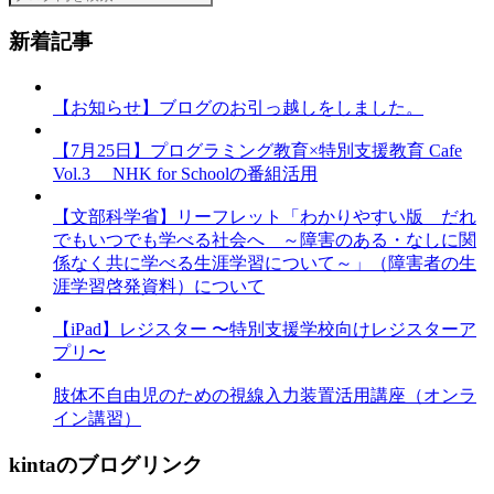
新着記事
【お知らせ】ブログのお引っ越しをしました。
【7月25日】プログラミング教育×特別支援教育 Cafe
Vol.3 NHK for Schoolの番組活用
【文部科学省】リーフレット「わかりやすい版 だれ
でもいつでも学べる社会へ ～障害のある・なしに関
係なく共に学べる生涯学習について～」（障害者の生
涯学習啓発資料）について
【iPad】レジスター 〜特別支援学校向けレジスターア
プリ〜
肢体不自由児のための視線入力装置活用講座（オンラ
イン講習）
kintaのブログリンク