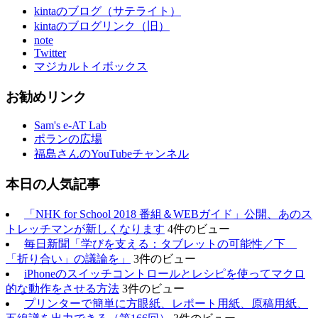
kintaのブログ（サテライト）
kintaのブログリンク（旧）
note
Twitter
マジカルトイボックス
お勧めリンク
Sam's e-AT Lab
ポランの広場
福島さんのYouTubeチャンネル
本日の人気記事
「NHK for School 2018 番組＆WEBガイド」公開、あのス
トレッチマンが新しくなります
4件のビュー
毎日新聞「学びを支える：タブレットの可能性／下
「折り合い」の議論を」
3件のビュー
iPhoneのスイッチコントロールとレシピを使ってマクロ
的な動作をさせる方法
3件のビュー
プリンターで簡単に方眼紙、レポート用紙、原稿用紙、