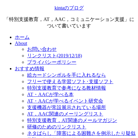
kintaのブログ
「特別支援教育，AT，AAC，コミュニケーション支援」に
ついて書いています
ホーム
About
お問い合わせ
リンクリスト(2019/12/18)
プライバシーポリシー
おすすめ情報
絵カードシンボルを手に入れるなら
フリーで使える学習ソフト･支援ソフト
特別支援教育で参考になる教材情報
AT・AACが学べる本
AT・AACが学べるイベント研究会
支援機器が常設展示されている場所
AT，AAC関連のメーリングリスト
特別支援教育，AT関連のメールマガジン
研修のためのリンクリスト
ネタばらし「障害による困難さを例示したり疑似