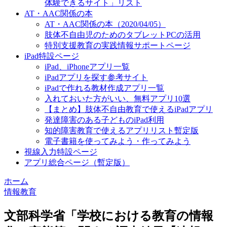
体験できるサイト」リスト
AT・AAC関係の本
AT・AAC関係の本（2020/04/05）
肢体不自由児のためのタブレットPCの活用
特別支援教育の実践情報サポートページ
iPad特設ページ
iPad、iPhoneアプリ一覧
iPadアプリを探す参考サイト
iPadで作れる教材作成アプリ一覧
入れておいた方がいい、無料アプリ10選
【まとめ】肢体不自由教育で使えるiPadアプリ
発達障害のある子どものiPad利用
知的障害教育で使えるアプリリスト暫定版
電子書籍を使ってみよう・作ってみよう
視線入力特設ページ
アプリ総合ページ（暫定版）
ホーム
情報教育
文部科学省「学校における教育の情報