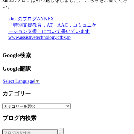
kintaのブログは引っ越しをしました。 こちらをご覧くださ
い。
kintaのブログANNEX
「特別支援教育，AT，AAC，コミュニケ
ーション支援」について書いています
www.assistivetechnology.cfbx.jp
Google検索
Google翻訳
Select Language
▼
カテゴリー
カ
テ
ブログ内検索
ゴ
リ
ー