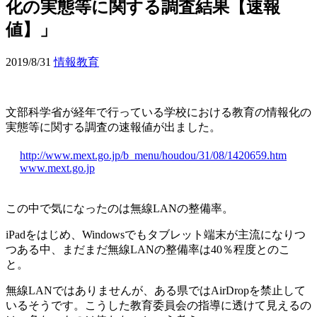
化の実態等に関する調査結果【速報
値】」
2019/8/31
情報教育
文部科学省が経年で行っている学校における教育の情報化の
実態等に関する調査の速報値が出ました。
http://www.mext.go.jp/b_menu/houdou/31/08/1420659.htm
www.mext.go.jp
この中で気になったのは無線LANの整備率。
iPadをはじめ、Windowsでもタブレット端末が主流になりつ
つある中、まだまだ無線LANの整備率は40％程度とのこ
と。
無線LANではありませんが、ある県ではAirDropを禁止して
いるそうです。こうした教育委員会の指導に透けて見えるの