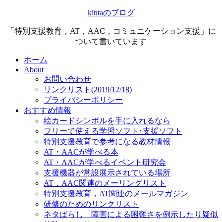
kintaのブログ
「特別支援教育，AT，AAC，コミュニケーション支援」に
ついて書いています
ホーム
About
お問い合わせ
リンクリスト(2019/12/18)
プライバシーポリシー
おすすめ情報
絵カードシンボルを手に入れるなら
フリーで使える学習ソフト･支援ソフト
特別支援教育で参考になる教材情報
AT・AACが学べる本
AT・AACが学べるイベント研究会
支援機器が常設展示されている場所
AT，AAC関連のメーリングリスト
特別支援教育，AT関連のメールマガジン
研修のためのリンクリスト
ネタばらし「障害による困難さを例示したり疑似