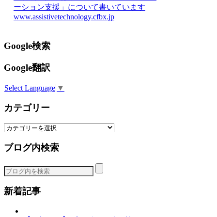
ーション支援」について書いています
www.assistivetechnology.cfbx.jp
Google検索
Google翻訳
Select Language
▼
カテゴリー
カ
テ
ブログ内検索
ゴ
リ
ー
新着記事