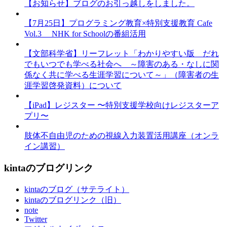
【お知らせ】ブログのお引っ越しをしました。
【7月25日】プログラミング教育×特別支援教育 Cafe
Vol.3 NHK for Schoolの番組活用
【文部科学省】リーフレット「わかりやすい版 だれ
でもいつでも学べる社会へ ～障害のある・なしに関
係なく共に学べる生涯学習について～」（障害者の生
涯学習啓発資料）について
【iPad】レジスター 〜特別支援学校向けレジスターア
プリ〜
肢体不自由児のための視線入力装置活用講座（オンラ
イン講習）
kintaのブログリンク
kintaのブログ（サテライト）
kintaのブログリンク（旧）
note
Twitter