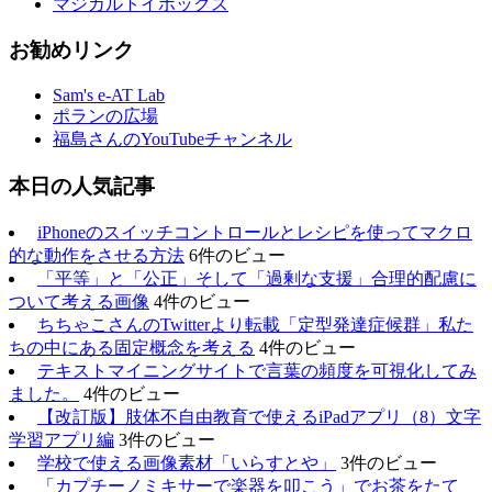
マジカルトイボックス
お勧めリンク
Sam's e-AT Lab
ポランの広場
福島さんのYouTubeチャンネル
本日の人気記事
iPhoneのスイッチコントロールとレシピを使ってマクロ
的な動作をさせる方法
6件のビュー
「平等」と「公正」そして「過剰な支援」合理的配慮に
ついて考える画像
4件のビュー
ちちゃこさんのTwitterより転載「定型発達症候群」私た
ちの中にある固定概念を考える
4件のビュー
テキストマイニングサイトで言葉の頻度を可視化してみ
ました。
4件のビュー
【改訂版】肢体不自由教育で使えるiPadアプリ（8）文字
学習アプリ編
3件のビュー
学校で使える画像素材「いらすとや」
3件のビュー
「カプチーノミキサーで楽器を叩こう」でお茶をたて