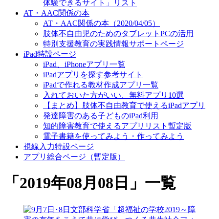
体験できるサイト」リスト
AT・AAC関係の本
AT・AAC関係の本（2020/04/05）
肢体不自由児のためのタブレットPCの活用
特別支援教育の実践情報サポートページ
iPad特設ページ
iPad、iPhoneアプリ一覧
iPadアプリを探す参考サイト
iPadで作れる教材作成アプリ一覧
入れておいた方がいい、無料アプリ10選
【まとめ】肢体不自由教育で使えるiPadアプリ
発達障害のある子どものiPad利用
知的障害教育で使えるアプリリスト暫定版
電子書籍を使ってみよう・作ってみよう
視線入力特設ページ
アプリ総合ページ（暫定版）
「
2019年08月08日
」
一覧