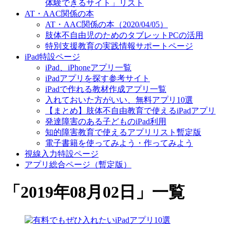
体験できるサイト」リスト
AT・AAC関係の本
AT・AAC関係の本（2020/04/05）
肢体不自由児のためのタブレットPCの活用
特別支援教育の実践情報サポートページ
iPad特設ページ
iPad、iPhoneアプリ一覧
iPadアプリを探す参考サイト
iPadで作れる教材作成アプリ一覧
入れておいた方がいい、無料アプリ10選
【まとめ】肢体不自由教育で使えるiPadアプリ
発達障害のある子どものiPad利用
知的障害教育で使えるアプリリスト暫定版
電子書籍を使ってみよう・作ってみよう
視線入力特設ページ
アプリ総合ページ（暫定版）
「
2019年08月02日
」
一覧