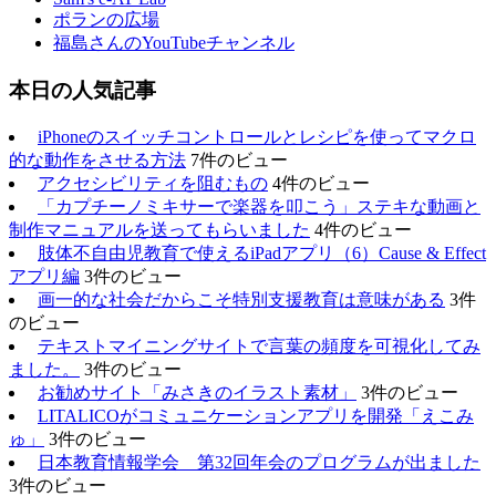
ポランの広場
福島さんのYouTubeチャンネル
本日の人気記事
iPhoneのスイッチコントロールとレシピを使ってマクロ
的な動作をさせる方法
7件のビュー
アクセシビリティを阻むもの
4件のビュー
「カプチーノミキサーで楽器を叩こう」ステキな動画と
制作マニュアルを送ってもらいました
4件のビュー
肢体不自由児教育で使えるiPadアプリ（6）Cause & Effect
アプリ編
3件のビュー
画一的な社会だからこそ特別支援教育は意味がある
3件
のビュー
テキストマイニングサイトで言葉の頻度を可視化してみ
ました。
3件のビュー
お勧めサイト「みさきのイラスト素材」
3件のビュー
LITALICOがコミュニケーションアプリを開発「えこみ
ゅ」
3件のビュー
日本教育情報学会 第32回年会のプログラムが出ました
3件のビュー