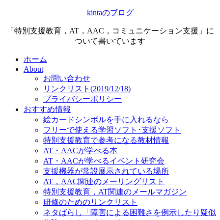
kintaのブログ
「特別支援教育，AT，AAC，コミュニケーション支援」に
ついて書いています
ホーム
About
お問い合わせ
リンクリスト(2019/12/18)
プライバシーポリシー
おすすめ情報
絵カードシンボルを手に入れるなら
フリーで使える学習ソフト･支援ソフト
特別支援教育で参考になる教材情報
AT・AACが学べる本
AT・AACが学べるイベント研究会
支援機器が常設展示されている場所
AT，AAC関連のメーリングリスト
特別支援教育，AT関連のメールマガジン
研修のためのリンクリスト
ネタばらし「障害による困難さを例示したり疑似