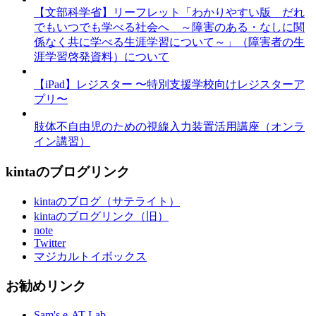
【文部科学省】リーフレット「わかりやすい版 だれ
でもいつでも学べる社会へ ～障害のある・なしに関
係なく共に学べる生涯学習について～」（障害者の生
涯学習啓発資料）について
【iPad】レジスター 〜特別支援学校向けレジスターア
プリ〜
肢体不自由児のための視線入力装置活用講座（オンラ
イン講習）
kintaのブログリンク
kintaのブログ（サテライト）
kintaのブログリンク（旧）
note
Twitter
マジカルトイボックス
お勧めリンク
Sam's e-AT Lab