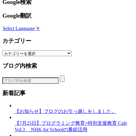
Google検索
Google翻訳
Select Language
▼
カテゴリー
カ
テ
ブログ内検索
ゴ
リ
ー
新着記事
【お知らせ】ブログのお引っ越しをしました。
【7月25日】プログラミング教育×特別支援教育 Cafe
Vol.3 NHK for Schoolの番組活用