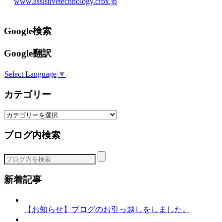
www.assistivetechnology.cfbx.jp
Google検索
Google翻訳
Select Language
▼
カテゴリー
カ
テ
ブログ内検索
ゴ
リ
ー
新着記事
【お知らせ】ブログのお引っ越しをしました。