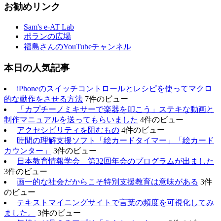
お勧めリンク
Sam's e-AT Lab
ポランの広場
福島さんのYouTubeチャンネル
本日の人気記事
iPhoneのスイッチコントロールとレシピを使ってマクロ
的な動作をさせる方法
7件のビュー
「カプチーノミキサーで楽器を叩こう」ステキな動画と
制作マニュアルを送ってもらいました
4件のビュー
アクセシビリティを阻むもの
4件のビュー
時間の理解支援ソフト「絵カードタイマー」「絵カード
カウンター」
3件のビュー
日本教育情報学会 第32回年会のプログラムが出ました
3件のビュー
画一的な社会だからこそ特別支援教育は意味がある
3件
のビュー
テキストマイニングサイトで言葉の頻度を可視化してみ
ました。
3件のビュー