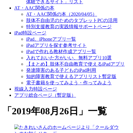
体験できるサイト」リスト
AT・AAC関係の本
AT・AAC関係の本（2020/04/05）
肢体不自由児のためのタブレットPCの活用
特別支援教育の実践情報サポートページ
iPad特設ページ
iPad、iPhoneアプリ一覧
iPadアプリを探す参考サイト
iPadで作れる教材作成アプリ一覧
入れておいた方がいい、無料アプリ10選
【まとめ】肢体不自由教育で使えるiPadアプリ
発達障害のある子どものiPad利用
知的障害教育で使えるアプリリスト暫定版
電子書籍を使ってみよう・作ってみよう
視線入力特設ページ
アプリ総合ページ（暫定版）
「
2019年08月26日
」
一覧