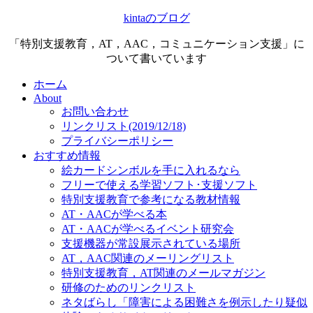
kintaのブログ
「特別支援教育，AT，AAC，コミュニケーション支援」に
ついて書いています
ホーム
About
お問い合わせ
リンクリスト(2019/12/18)
プライバシーポリシー
おすすめ情報
絵カードシンボルを手に入れるなら
フリーで使える学習ソフト･支援ソフト
特別支援教育で参考になる教材情報
AT・AACが学べる本
AT・AACが学べるイベント研究会
支援機器が常設展示されている場所
AT，AAC関連のメーリングリスト
特別支援教育，AT関連のメールマガジン
研修のためのリンクリスト
ネタばらし「障害による困難さを例示したり疑似