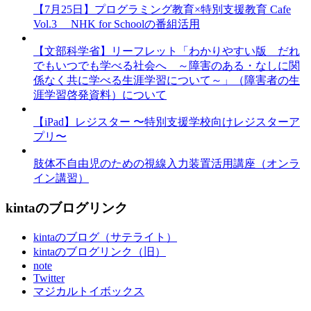
【7月25日】プログラミング教育×特別支援教育 Cafe
Vol.3 NHK for Schoolの番組活用
【文部科学省】リーフレット「わかりやすい版 だれ
でもいつでも学べる社会へ ～障害のある・なしに関
係なく共に学べる生涯学習について～」（障害者の生
涯学習啓発資料）について
【iPad】レジスター 〜特別支援学校向けレジスターア
プリ〜
肢体不自由児のための視線入力装置活用講座（オンラ
イン講習）
kintaのブログリンク
kintaのブログ（サテライト）
kintaのブログリンク（旧）
note
Twitter
マジカルトイボックス