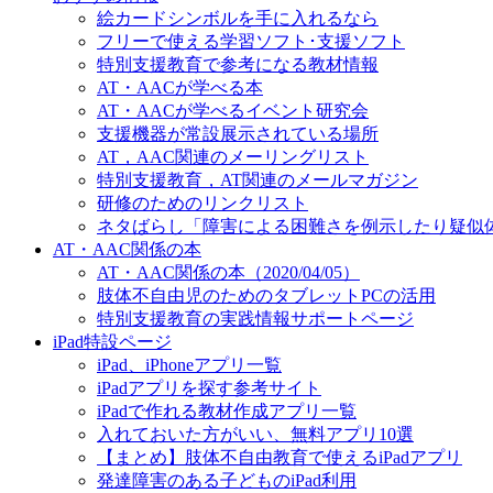
絵カードシンボルを手に入れるなら
フリーで使える学習ソフト･支援ソフト
特別支援教育で参考になる教材情報
AT・AACが学べる本
AT・AACが学べるイベント研究会
支援機器が常設展示されている場所
AT，AAC関連のメーリングリスト
特別支援教育，AT関連のメールマガジン
研修のためのリンクリスト
ネタばらし「障害による困難さを例示したり疑似
AT・AAC関係の本
AT・AAC関係の本（2020/04/05）
肢体不自由児のためのタブレットPCの活用
特別支援教育の実践情報サポートページ
iPad特設ページ
iPad、iPhoneアプリ一覧
iPadアプリを探す参考サイト
iPadで作れる教材作成アプリ一覧
入れておいた方がいい、無料アプリ10選
【まとめ】肢体不自由教育で使えるiPadアプリ
発達障害のある子どものiPad利用