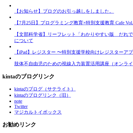
【お知らせ】ブログのお引っ越しをしました。
【7月25日】プログラミング教育×特別支援教育 Cafe Vol.3 
【文部科学省】リーフレット「わかりやすい版 だれで
について
【iPad】レジスター 〜特別支援学校向けレジスターア
肢体不自由児のための視線入力装置活用講座（オンライ
kintaのブログリンク
kintaのブログ（サテライト）
kintaのブログリンク（旧）
note
Twitter
マジカルトイボックス
お勧めリンク