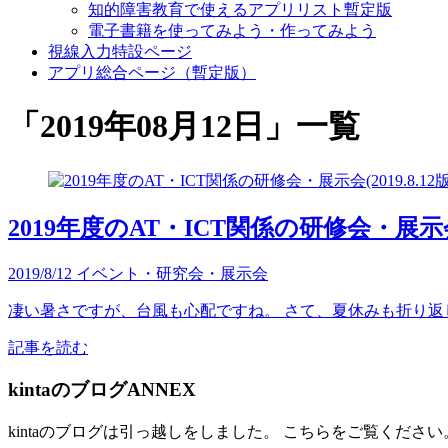
知的障害教育で使えるアプリリスト暫定版
電子書籍を使ってみよう・作ってみよう
視線入力特設ページ
アプリ総合ページ（暫定版）
「
2019年08月12日
」
一覧
2019年度のAT・ICT関係の研修会・展示会(2
2019/8/12
イベント・研究会・展示会
凄い暑さですが、台風も心配ですね。 さて、夏休みも折り返し
記事を読む
kintaのブログANNEX
kintaのブログは引っ越しをしました。 こちらをご覧ください