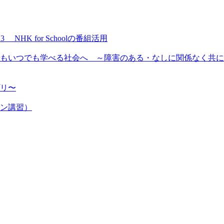
NHK for Schoolの番組活用
もいつでも学べる社会へ ～障害のある・なしに関係なく共に
プリ〜
ン講習）