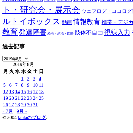
ト・研究会・展示会
ウェブログ・ココログ
ルトイボックス
情報教育
携帯・デジ
動画
教育
発達障害
視線入力
肢体不自由
経済・政治・国際
過去記事
過
2019年8月
去
記
月
火
水
木
金
土
日
事
1
2
3
4
5
6
7
8
9
10
11
12
13
14
15
16
17
18
19
20
21
22
23
24
25
26
27
28
29
30
31
« 7月
9月 »
© 2004
kintaのブログ
.