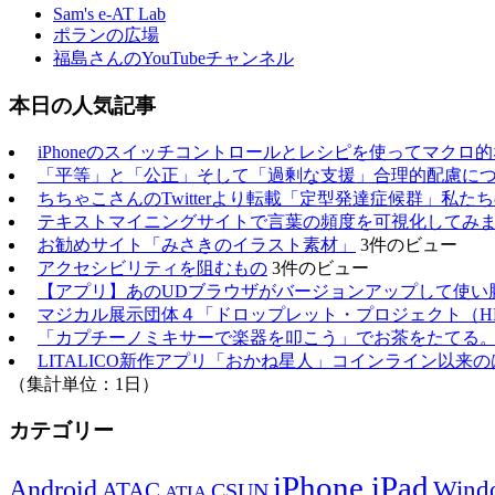
Sam's e-AT Lab
ポランの広場
福島さんのYouTubeチャンネル
本日の人気記事
iPhoneのスイッチコントロールとレシピを使ってマクロ
「平等」と「公正」そして「過剰な支援」合理的配慮に
ちちゃこさんのTwitterより転載「定型発達症候群」私
テキストマイニングサイトで言葉の頻度を可視化してみ
お勧めサイト「みさきのイラスト素材」
3件のビュー
アクセシビリティを阻むもの
3件のビュー
【アプリ】あのUDブラウザがバージョンアップして使い
マジカル展示団体４「ドロップレット・プロジェクト（H
「カプチーノミキサーで楽器を叩こう」でお茶をたてる
LITALICO新作アプリ「おかね星人」コインライン以来
（集計単位：1日）
カテゴリー
iPhone,iPad
Android
Wind
ATAC
CSUN
ATIA