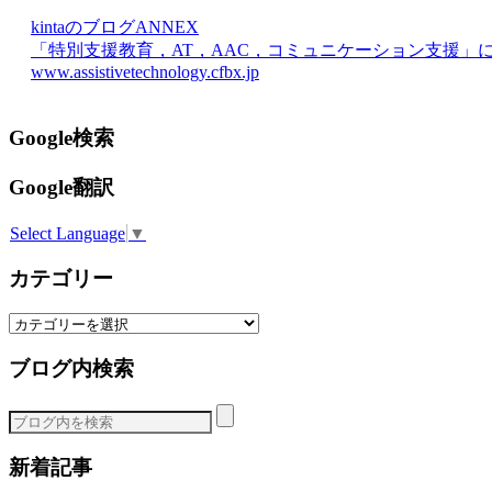
kintaのブログANNEX
「特別支援教育，AT，AAC，コミュニケーション支援」
www.assistivetechnology.cfbx.jp
Google検索
Google翻訳
Select Language
▼
カテゴリー
カ
テ
ブログ内検索
ゴ
リ
ー
新着記事