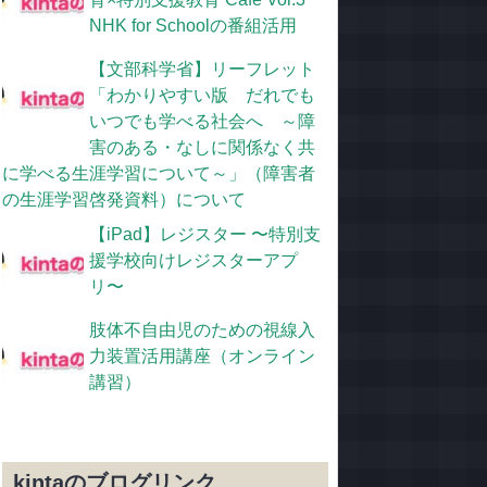
NHK for Schoolの番組活用
【文部科学省】リーフレット
「わかりやすい版 だれでも
いつでも学べる社会へ ～障
害のある・なしに関係なく共
に学べる生涯学習について～」（障害者
の生涯学習啓発資料）について
【iPad】レジスター 〜特別支
援学校向けレジスターアプ
リ〜
肢体不自由児のための視線入
力装置活用講座（オンライン
講習）
kintaのブログリンク