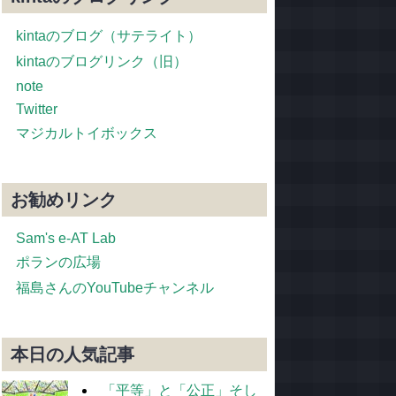
kintaのブログ（サテライト）
kintaのブログリンク（旧）
note
Twitter
マジカルトイボックス
お勧めリンク
Sam's e-AT Lab
ポランの広場
福島さんのYouTubeチャンネル
本日の人気記事
「平等」と「公正」そし