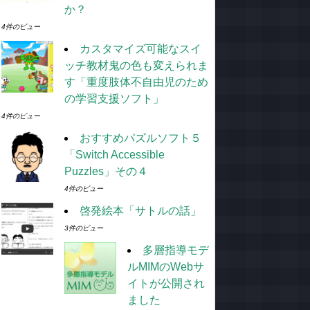
か？
4件のビュー
カスタマイズ可能なスイ
ッチ教材鬼の色も変えられま
す「重度肢体不自由児のため
の学習支援ソフト」
4件のビュー
おすすめパズルソフト５
「Switch Accessible
Puzzles」その４
4件のビュー
啓発絵本「サトルの話」
3件のビュー
多層指導モデ
ルMIMのWebサ
イトが公開され
ました