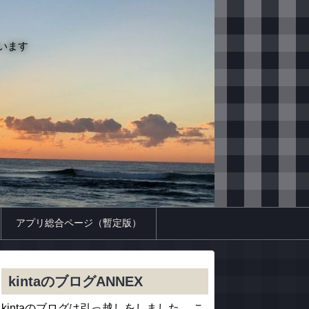
います
アプリ総合ページ（暫定版）
kintaのブログANNEX
kintaのブログは引っ越しをしました。 こ