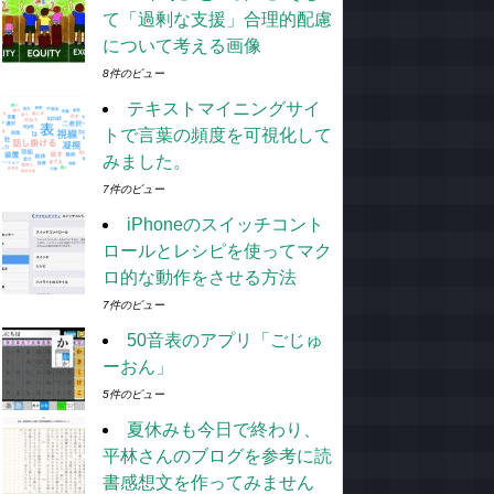
て「過剰な支援」合理的配慮
について考える画像
8件のビュー
テキストマイニングサイ
トで言葉の頻度を可視化して
みました。
7件のビュー
iPhoneのスイッチコント
ロールとレシピを使ってマク
ロ的な動作をさせる方法
7件のビュー
50音表のアプリ「ごじゅ
ーおん」
5件のビュー
夏休みも今日で終わり、
平林さんのブログを参考に読
書感想文を作ってみません