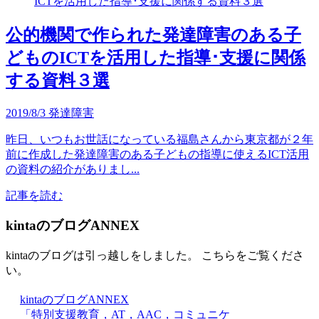
公的機関で作られた発達障害のある子
どものICTを活用した指導･支援に関係
する資料３選
2019/8/3
発達障害
昨日、いつもお世話になっている福島さんから東京都が２年
前に作成した発達障害のある子どもの指導に使えるICT活用
の資料の紹介がありまし...
記事を読む
kintaのブログANNEX
kintaのブログは引っ越しをしました。 こちらをご覧くださ
い。
kintaのブログANNEX
「特別支援教育，AT，AAC，コミュニケ