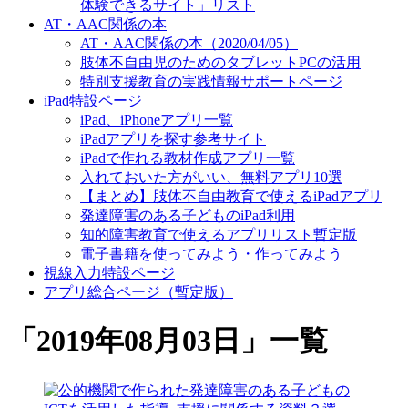
体験できるサイト」リスト
AT・AAC関係の本
AT・AAC関係の本（2020/04/05）
肢体不自由児のためのタブレットPCの活用
特別支援教育の実践情報サポートページ
iPad特設ページ
iPad、iPhoneアプリ一覧
iPadアプリを探す参考サイト
iPadで作れる教材作成アプリ一覧
入れておいた方がいい、無料アプリ10選
【まとめ】肢体不自由教育で使えるiPadアプリ
発達障害のある子どものiPad利用
知的障害教育で使えるアプリリスト暫定版
電子書籍を使ってみよう・作ってみよう
視線入力特設ページ
アプリ総合ページ（暫定版）
「
2019年08月03日
」
一覧