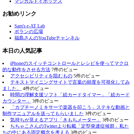
マジカルトイボックス
お勧めリンク
Sam's e-AT Lab
ポランの広場
福島さんのYouTubeチャンネル
本日の人気記事
iPhoneのスイッチコントロールとレシピを使ってマクロ
的な動作をさせる方法
7件のビュー
アクセシビリティを阻むもの
5件のビュー
テキストマイニングサイトで言葉の頻度を可視化してみ
ました。
4件のビュー
時間の理解支援ソフト「絵カードタイマー」「絵カード
カウンター」
3件のビュー
「カプチーノミキサーで楽器を叩こう」ステキな動画と
制作マニュアルを送ってもらいました
3件のビュー
気持ちが見えるアプリ「きもちメーター」
3件のビュー
ちちゃこさんのTwitterより転載「定型発達症候群」私た
ちの中にある固定概念を考える
3件のビュー