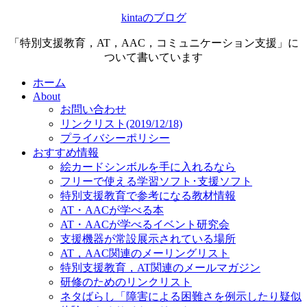
kintaのブログ
「特別支援教育，AT，AAC，コミュニケーション支援」に
ついて書いています
ホーム
About
お問い合わせ
リンクリスト(2019/12/18)
プライバシーポリシー
おすすめ情報
絵カードシンボルを手に入れるなら
フリーで使える学習ソフト･支援ソフト
特別支援教育で参考になる教材情報
AT・AACが学べる本
AT・AACが学べるイベント研究会
支援機器が常設展示されている場所
AT，AAC関連のメーリングリスト
特別支援教育，AT関連のメールマガジン
研修のためのリンクリスト
ネタばらし「障害による困難さを例示したり疑似