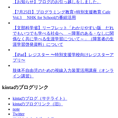
【お知らせ】ブログのお引っ越しをしました。
【7月25日】プログラミング教育×特別支援教育 Cafe
Vol.3 NHK for Schoolの番組活用
【文部科学省】リーフレット「わかりやすい版 だれ
でもいつでも学べる社会へ ～障害のある・なしに関
係なく共に学べる生涯学習について～」（障害者の生
涯学習啓発資料）について
【iPad】レジスター 〜特別支援学校向けレジスターア
プリ〜
肢体不自由児のための視線入力装置活用講座（オンラ
イン講習）
kintaのブログリンク
kintaのブログ（サテライト）
kintaのブログリンク（旧）
note
Twitter