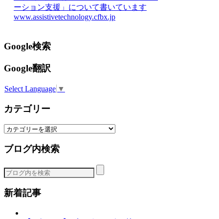
ーション支援」について書いています
www.assistivetechnology.cfbx.jp
Google検索
Google翻訳
Select Language
▼
カテゴリー
カ
テ
ブログ内検索
ゴ
リ
ー
新着記事