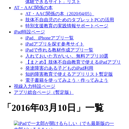
体験できるサイト」リスト
AT・AAC関係の本
AT・AAC関係の本（2020/04/05）
肢体不自由児のためのタブレットPCの活用
特別支援教育の実践情報サポートページ
iPad特設ページ
iPad、iPhoneアプリ一覧
iPadアプリを探す参考サイト
iPadで作れる教材作成アプリ一覧
入れておいた方がいい、無料アプリ10選
【まとめ】肢体不自由教育で使えるiPadアプリ
発達障害のある子どものiPad利用
知的障害教育で使えるアプリリスト暫定版
電子書籍を使ってみよう・作ってみよう
視線入力特設ページ
アプリ総合ページ（暫定版）
「
2016年03月10日
」
一覧