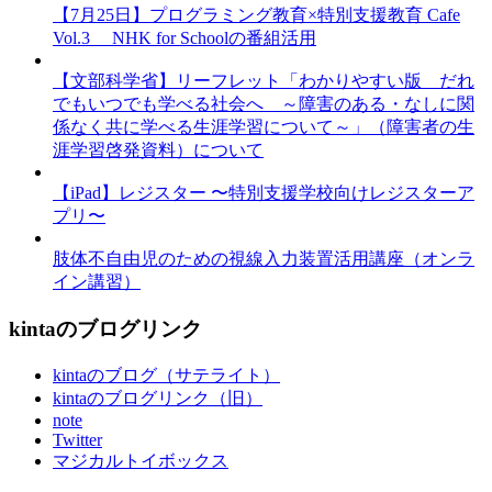
【7月25日】プログラミング教育×特別支援教育 Cafe
Vol.3 NHK for Schoolの番組活用
【文部科学省】リーフレット「わかりやすい版 だれ
でもいつでも学べる社会へ ～障害のある・なしに関
係なく共に学べる生涯学習について～」（障害者の生
涯学習啓発資料）について
【iPad】レジスター 〜特別支援学校向けレジスターア
プリ〜
肢体不自由児のための視線入力装置活用講座（オンラ
イン講習）
kintaのブログリンク
kintaのブログ（サテライト）
kintaのブログリンク（旧）
note
Twitter
マジカルトイボックス