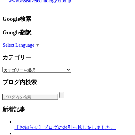
www.assistivetechnology.cfbx.jp
Google検索
Google翻訳
Select Language
▼
カテゴリー
カ
テ
ブログ内検索
ゴ
リ
ー
新着記事
【お知らせ】ブログのお引っ越しをしました。