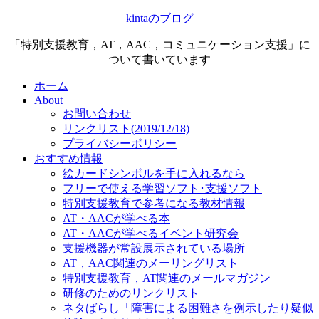
kintaのブログ
「特別支援教育，AT，AAC，コミュニケーション支援」に
ついて書いています
ホーム
About
お問い合わせ
リンクリスト(2019/12/18)
プライバシーポリシー
おすすめ情報
絵カードシンボルを手に入れるなら
フリーで使える学習ソフト･支援ソフト
特別支援教育で参考になる教材情報
AT・AACが学べる本
AT・AACが学べるイベント研究会
支援機器が常設展示されている場所
AT，AAC関連のメーリングリスト
特別支援教育，AT関連のメールマガジン
研修のためのリンクリスト
ネタばらし「障害による困難さを例示したり疑似