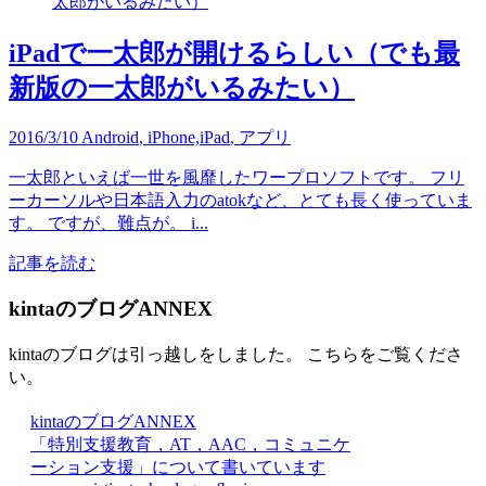
iPadで一太郎が開けるらしい（でも最
新版の一太郎がいるみたい）
2016/3/10
Android
,
iPhone,iPad
,
アプリ
一太郎といえば一世を風靡したワープロソフトです。 フリ
ーカーソルや日本語入力のatokなど、とても長く使っていま
す。 ですが、難点が。 i...
記事を読む
kintaのブログANNEX
kintaのブログは引っ越しをしました。 こちらをご覧くださ
い。
kintaのブログANNEX
「特別支援教育，AT，AAC，コミュニケ
ーション支援」について書いています