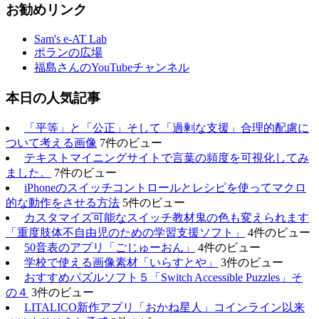
お勧めリンク
Sam's e-AT Lab
ポランの広場
福島さんのYouTubeチャンネル
本日の人気記事
「平等」と「公正」そして「過剰な支援」合理的配慮に
ついて考える画像
7件のビュー
テキストマイニングサイトで言葉の頻度を可視化してみ
ました。
7件のビュー
iPhoneのスイッチコントロールとレシピを使ってマクロ
的な動作をさせる方法
5件のビュー
カスタマイズ可能なスイッチ教材鬼の色も変えられます
「重度肢体不自由児のための学習支援ソフト」
4件のビュー
50音表のアプリ「ごじゅーおん」
4件のビュー
学校で使える画像素材「いらすとや」
3件のビュー
おすすめパズルソフト５「Switch Accessible Puzzles」そ
の４
3件のビュー
LITALICO新作アプリ「おかね星人」コインライン以来