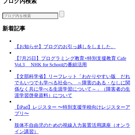
ブログ内検索
ゴ
リ
ー
新着記事
【お知らせ】ブログのお引っ越しをしました。
【7月25日】プログラミング教育×特別支援教育 Cafe
Vol.3 NHK for Schoolの番組活用
【文部科学省】リーフレット「わかりやすい版 だれ
でもいつでも学べる社会へ ～障害のある・なしに関
係なく共に学べる生涯学習について～」（障害者の生
涯学習啓発資料）について
【iPad】レジスター 〜特別支援学校向けレジスターア
プリ〜
肢体不自由児のための視線入力装置活用講座（オンラ
イン講習）