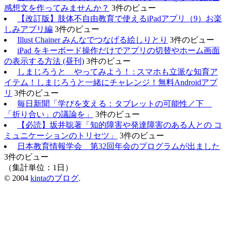
感想文を作ってみませんか？
3件のビュー
【改訂版】肢体不自由教育で使えるiPadアプリ（9）お楽
しみアプリ編
3件のビュー
Illust Chainer みんなでつなげる絵しりとり
3件のビュー
iPad をキーボード操作だけでアプリの切替やホーム画面
の表示する方法 (昼刊)
3件のビュー
しまじろうと やってみよう！ : スマホも立派な知育ア
イテム！しまじろうと一緒にチャレンジ！無料Androidアプ
リ
3件のビュー
毎日新聞「学びを支える：タブレットの可能性／下
「折り合い」の議論を」
3件のビュー
【必読】坂井聡著「知的障害や発達障害のある人との コ
ミュニケーションのトリセツ」
3件のビュー
日本教育情報学会 第32回年会のプログラムが出ました
3件のビュー
（集計単位：1日）
© 2004
kintaのブログ
.