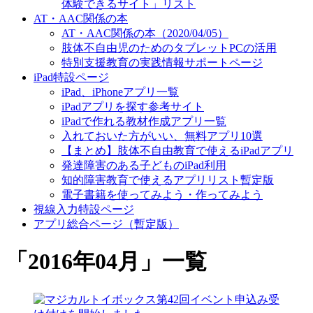
体験できるサイト」リスト
AT・AAC関係の本
AT・AAC関係の本（2020/04/05）
肢体不自由児のためのタブレットPCの活用
特別支援教育の実践情報サポートページ
iPad特設ページ
iPad、iPhoneアプリ一覧
iPadアプリを探す参考サイト
iPadで作れる教材作成アプリ一覧
入れておいた方がいい、無料アプリ10選
【まとめ】肢体不自由教育で使えるiPadアプリ
発達障害のある子どものiPad利用
知的障害教育で使えるアプリリスト暫定版
電子書籍を使ってみよう・作ってみよう
視線入力特設ページ
アプリ総合ページ（暫定版）
「
2016年04月
」
一覧