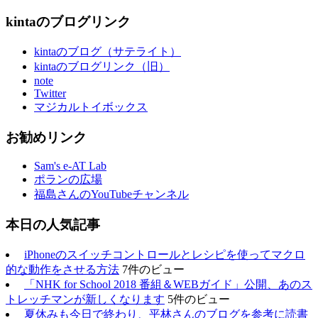
kintaのブログリンク
kintaのブログ（サテライト）
kintaのブログリンク（旧）
note
Twitter
マジカルトイボックス
お勧めリンク
Sam's e-AT Lab
ポランの広場
福島さんのYouTubeチャンネル
本日の人気記事
iPhoneのスイッチコントロールとレシピを使ってマクロ
的な動作をさせる方法
7件のビュー
「NHK for School 2018 番組＆WEBガイド」公開、あのス
トレッチマンが新しくなります
5件のビュー
夏休みも今日で終わり、平林さんのブログを参考に読書