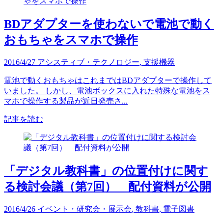
BDアダプターを使わないで電池で動く
おもちゃをスマホで操作
2016/4/27
アシスティブ・テクノロジー
,
支援機器
電池で動くおもちゃはこれまではBDアダプターで操作して
いました。 しかし、電池ボックスに入れた特殊な電池をス
マホで操作する製品が近日発売さ...
記事を読む
「デジタル教科書」の位置付けに関す
る検討会議（第7回） 配付資料が公開
2016/4/26
イベント・研究会・展示会
,
教科書
,
電子図書