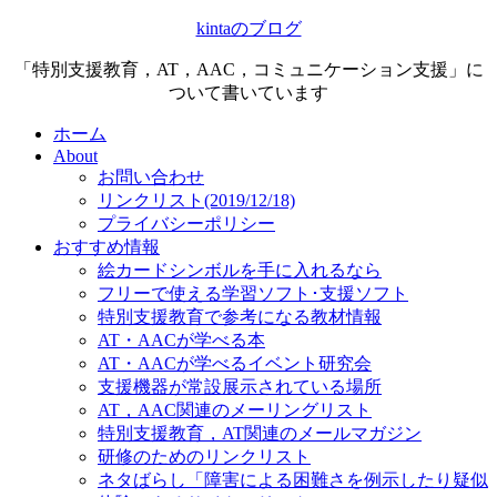
kintaのブログ
「特別支援教育，AT，AAC，コミュニケーション支援」に
ついて書いています
ホーム
About
お問い合わせ
リンクリスト(2019/12/18)
プライバシーポリシー
おすすめ情報
絵カードシンボルを手に入れるなら
フリーで使える学習ソフト･支援ソフト
特別支援教育で参考になる教材情報
AT・AACが学べる本
AT・AACが学べるイベント研究会
支援機器が常設展示されている場所
AT，AAC関連のメーリングリスト
特別支援教育，AT関連のメールマガジン
研修のためのリンクリスト
ネタばらし「障害による困難さを例示したり疑似