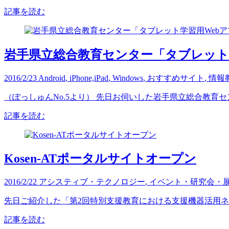
記事を読む
岩手県立総合教育センター「タブレット
2016/2/23
Android
,
iPhone,iPad
,
Windows
,
おすすめサイト
,
情報
（ぽっしゅんNo.5より） 先日お伺いした岩手県立総合教育
記事を読む
Kosen-ATポータルサイトオープン
2016/2/22
アシスティブ・テクノロジー
,
イベント・研究会・
先日ご紹介した「第2回特別支援教育における支援機器活用ネ
記事を読む