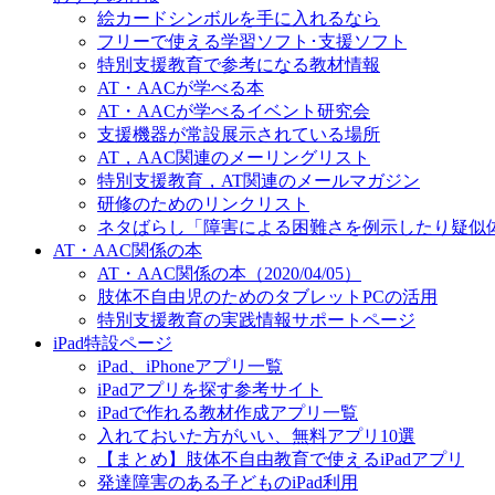
絵カードシンボルを手に入れるなら
フリーで使える学習ソフト･支援ソフト
特別支援教育で参考になる教材情報
AT・AACが学べる本
AT・AACが学べるイベント研究会
支援機器が常設展示されている場所
AT，AAC関連のメーリングリスト
特別支援教育，AT関連のメールマガジン
研修のためのリンクリスト
ネタばらし「障害による困難さを例示したり疑似
AT・AAC関係の本
AT・AAC関係の本（2020/04/05）
肢体不自由児のためのタブレットPCの活用
特別支援教育の実践情報サポートページ
iPad特設ページ
iPad、iPhoneアプリ一覧
iPadアプリを探す参考サイト
iPadで作れる教材作成アプリ一覧
入れておいた方がいい、無料アプリ10選
【まとめ】肢体不自由教育で使えるiPadアプリ
発達障害のある子どものiPad利用