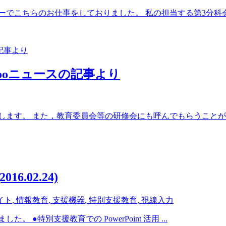
ーでこちらのお仕事をしておりました。 私の担当する第3分科会
ooニュースの記事より
ます。 また，教育委員会等の研修会にも呼んでもらうことがあり
.02.24)
イト
,
情報教育
,
支援機器
,
特別支援教育
,
視線入力
●特別支援教育での PowerPoint 活用 ...