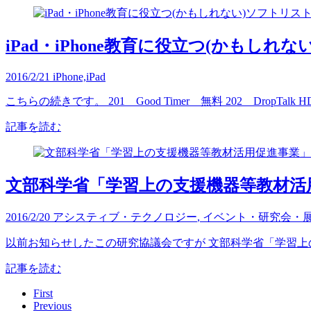
iPad・iPhone教育に役立つ(かもしれな
2016/2/21
iPhone,iPad
こちらの続きです。 201 Good Timer 無料 202 DropTalk 
記事を読む
文部科学省「学習上の支援機器等教材活
2016/2/20
アシスティブ・テクノロジー
,
イベント・研究会・
以前お知らせしたこの研究協議会ですが 文部科学省「学習上
記事を読む
First
Previous