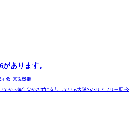
16があります。
展示会
,
支援機器
から毎年欠かさずに参加している大阪のバリアフリー展 今年は4