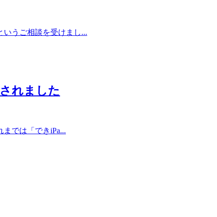
いうご相談を受けまし...
売されました
は「できiPa...