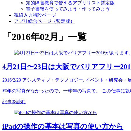
知的障害教育で使えるアプリリスト暫定版
電子書籍を使ってみよう・作ってみよう
視線入力特設ページ
アプリ総合ページ（暫定版）
「
2016年02月
」
一覧
4月21日〜23日は大阪でバリアフリー20
2016/2/29
アシスティブ・テクノロジー
,
イベント・研究会・
昨年の写真がなかったので、一昨年の写真で。 この仕事に就いて
記事を読む
iPadの操作の基本は写真の使い方から