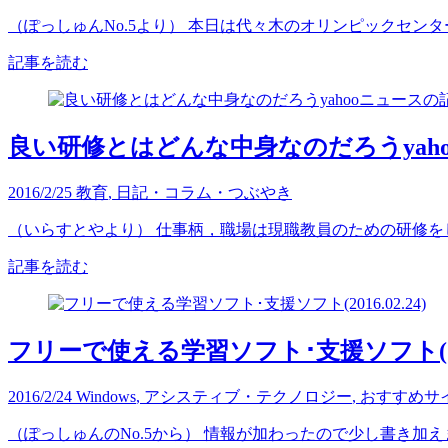
（ぽっしゅんNo.5より） 本日は代々木のオリンピックセンタ
記事を読む
良い研修とはどんな中身なのだろうyah
2016/2/25
教育
,
日記・コラム・つぶやき
（いらすとやより） 仕事柄，職場は現職教員のための研修をし
記事を読む
フリーで使える学習ソフト･支援ソフト(2016
2016/2/24
Windows
,
アシスティブ・テクノロジー
,
おすすめサ
（ぽっしゅんのNo.5から） 情報が加わったので少し書き加えました。 