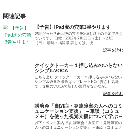
関連記事
【予告】iPad虎の穴第3弾やります
好評だった？iPad虎の穴の第3弾を以下の予定で考え
ています。 日程：2017年7月22日（土）～23日
（日） 場所：福岡県 詳しくは、後...
記事を読む
クイックトーカー１押し込みのいらない
シンプルVOCA
こちらより クイックトーカー１押し込みのいらない
シンプルVOCA 最近はタブレットPCに押され気味
で，専用のVOCAで新しい製品がなかなか...
記事を読む
講演会「自閉症・発達障害の人へのコミ
ュニケーション支援」 ～筆談（コミュ
メモ）を使った視覚支援について学ぶ～
以下イベント案内です 講演会「自閉症・発達障害の
人へのコミュニケーション支援」 ～筆談（コミュメ