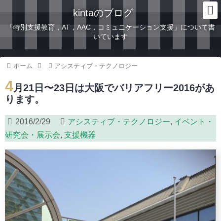
kintaのブログ
「特別支援教育，AT，AAC，コミュニケーション支援」について書
いています
ホーム
アシスティブ・テクノロジー
4
月21日〜23日は大阪でバリアフリー2016があ
ります。
2016/2/29
アシスティブ・テクノロジー
,
イベント・
研究会・展示会
,
支援機器