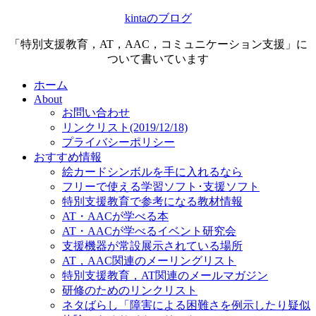
kintaのブログ
「特別支援教育，AT，AAC，コミュニケーション支援」に
ついて書いています
ホーム
About
お問い合わせ
リンクリスト(2019/12/18)
プライバシーポリシー
おすすめ情報
絵カードシンボルを手に入れるなら
フリーで使える学習ソフト･支援ソフト
特別支援教育で参考になる教材情報
AT・AACが学べる本
AT・AACが学べるイベント研究会
支援機器が常設展示されている場所
AT，AAC関連のメーリングリスト
特別支援教育，AT関連のメールマガジン
研修のためのリンクリスト
ネタばらし「障害による困難さを例示したり疑似