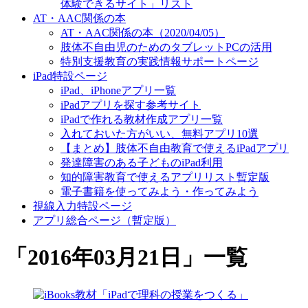
体験できるサイト」リスト
AT・AAC関係の本
AT・AAC関係の本（2020/04/05）
肢体不自由児のためのタブレットPCの活用
特別支援教育の実践情報サポートページ
iPad特設ページ
iPad、iPhoneアプリ一覧
iPadアプリを探す参考サイト
iPadで作れる教材作成アプリ一覧
入れておいた方がいい、無料アプリ10選
【まとめ】肢体不自由教育で使えるiPadアプリ
発達障害のある子どものiPad利用
知的障害教育で使えるアプリリスト暫定版
電子書籍を使ってみよう・作ってみよう
視線入力特設ページ
アプリ総合ページ（暫定版）
「
2016年03月21日
」
一覧