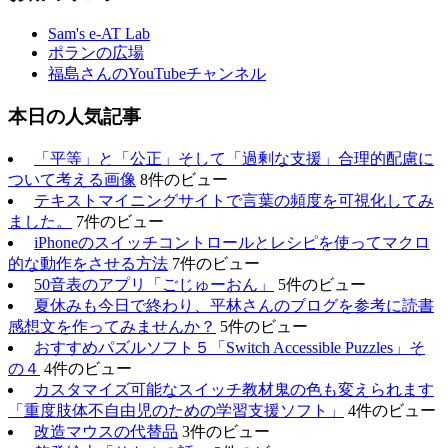
Sam's e-AT Lab
ポランの広場
福島さんのYouTubeチャンネル
本日の人気記事
「平等」と「公正」そして「過剰な支援」合理的配慮に
ついて考える画像
8件のビュー
テキストマイニングサイトで言葉の頻度を可視化してみ
ました。
7件のビュー
iPhoneのスイッチコントロールとレシピを使ってマクロ
的な動作をさせる方法
7件のビュー
50音表のアプリ「ごじゅーおん」
5件のビュー
夏休みも今日で終わり、平林さんのブログを参考に読書
感想文を作ってみませんか？
5件のビュー
おすすめパズルソフト５「Switch Accessible Puzzles」そ
の４
4件のビュー
カスタマイズ可能なスイッチ教材鬼の色も変えられます
「重度肢体不自由児のための学習支援ソフト」
4件のビュー
改造マウスの代替品
3件のビュー