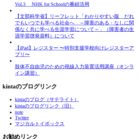
Vol.3 NHK for Schoolの番組活用
【文部科学省】リーフレット「わかりやすい版 だれ
でもいつでも学べる社会へ ～障害のある・なしに関
係なく共に学べる生涯学習について～」（障害者の生
涯学習啓発資料）について
【iPad】レジスター 〜特別支援学校向けレジスターア
プリ〜
肢体不自由児のための視線入力装置活用講座（オンラ
イン講習）
kintaのブログリンク
kintaのブログ（サテライト）
kintaのブログリンク（旧）
note
Twitter
マジカルトイボックス
お勧めリンク