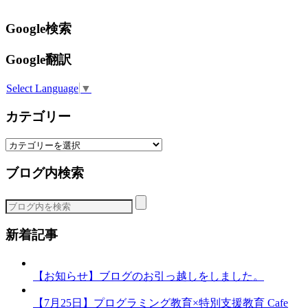
Google検索
Google翻訳
Select Language
▼
カテゴリー
カ
テ
ブログ内検索
ゴ
リ
ー
新着記事
【お知らせ】ブログのお引っ越しをしました。
【7月25日】プログラミング教育×特別支援教育 Cafe